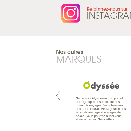
Rejoignez-nous sur
INSTAGR
Nos autres
MARQUES
Pacifique à la carte est le spécialiste
Notre site Odyssee est un portail
des voyages dans le Pacifique.
qui regroupe l’ensemble de nos
Partez à l’autre bout du monde, en
offres de voyages. Vous trouverez
séjour ou en croisière, pour
une carte interactive, la gestion des
découvrir des peuples et des îles
listes de mariage et voyages de
toujours plus surprenants, en hôtels
noces. Vous pourrez aussi vous
de luxe, comme dans des pensions
abonnez à nos Newsletters.
de charme.