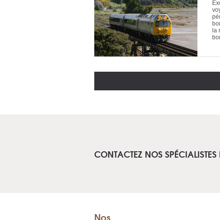
Ex
vo
pé
bo
la
bor
CONTACTEZ NOS SPÉCIALISTES
Nos