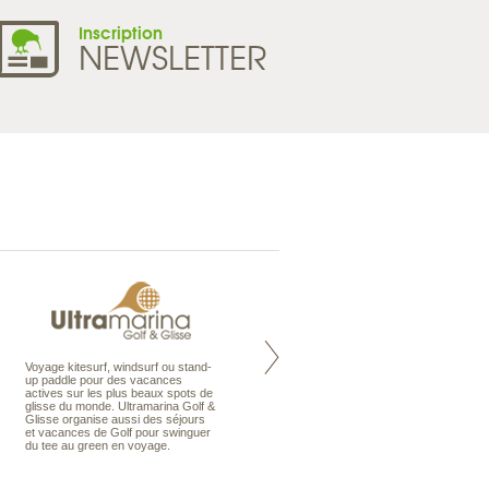
Inscription
NEWSLETTER
Voyage kitesurf, windsurf ou stand-
Maldives à la Carte propose tous
up paddle pour des vacances
les types de voyages aux Maldives,
actives sur les plus beaux spots de
en séjour ou en croisière, pour des
glisse du monde. Ultramarina Golf &
couples, des vacances en famille ou
Glisse organise aussi des séjours
individuels amateurs de croisière.
et vacances de Golf pour swinguer
Une sélection d’îles et hôtels, fruit
du tee au green en voyage.
d’un travail rigoureux, pour offrir le
meilleur des Maldives.