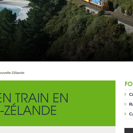
ouvelle-Zélande
FO
N TRAIN EN
C
-ZÉLANDE
R
C