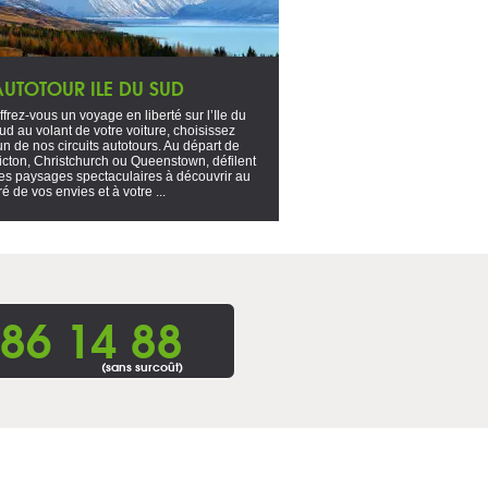
AUTOTOUR ILE DU SUD
ffrez-vous un voyage en liberté sur l’Ile du
ud au volant de votre voiture, choisissez
'un de nos circuits autotours. Au départ de
icton, Christchurch ou Queenstown, défilent
es paysages spectaculaires à découvrir au
ré de vos envies et à votre ...
86 14 88
(sans surcoût)