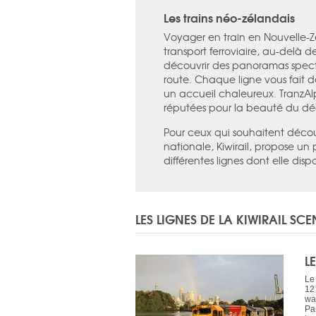
Les trains néo-zélandais
Voyager en train en Nouvelle-Z
transport ferroviaire, au-delà d
découvrir des panoramas spect
route. Chaque ligne vous fait d
un accueil chaleureux. TranzAlp
réputées pour la beauté du dé
Pour ceux qui souhaitent décou
nationale, Kiwirail, propose un
différentes lignes dont elle disp
LES LIGNES DE LA KIWIRAIL SC
L
Le
12 
wa
Par