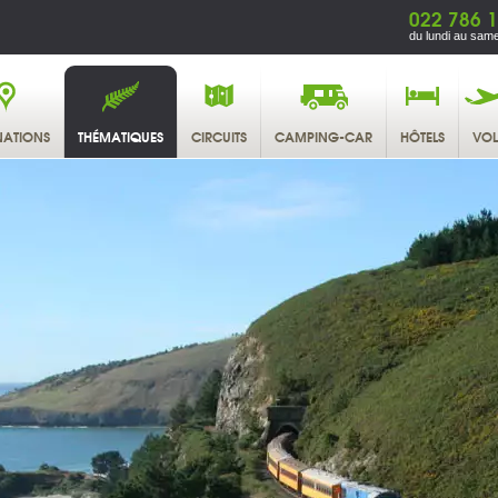
022 786 1
du lundi au same
NATIONS
THÉMATIQUES
CIRCUITS
CAMPING-CAR
HÔTELS
VOL