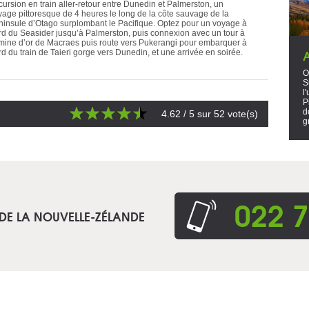
cursion en train aller-retour entre Dunedin et Palmerston, un
yage pittoresque de 4 heures le long de la côte sauvage de la
ninsule d’Otago surplombant le Pacifique. Optez pour un voyage à
rd du Seasider jusqu’à Palmerston, puis connexion avec un tour à
 mine d’or de Macraes puis route vers Pukerangi pour embarquer à
d du train de Taieri gorge vers Dunedin, et une arrivée en soirée.
O
S
l
P
d
4.62
/ 5 sur
52
vote(s)
g
022 7
 DE LA NOUVELLE-ZÉLANDE