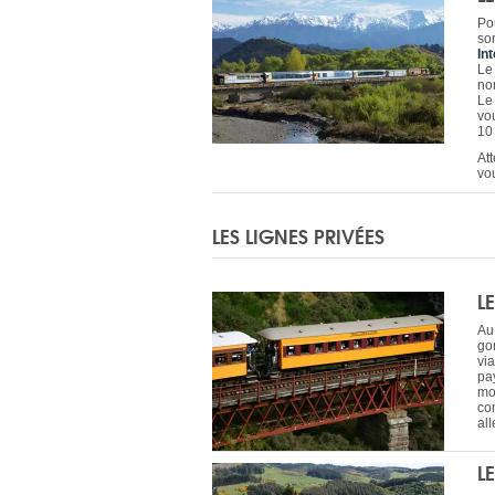
Po
so
In
Le
nom
Le
vo
10 
At
vou
LES LIGNES PRIVÉES
L
Au
gor
vi
pa
mo
com
all
L