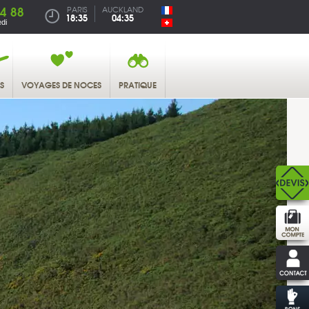
4 88
PARIS
AUCKLAND
18:35
04:35
di
S
VOYAGES DE NOCES
PRATIQUE