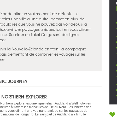
élande offre un vrai moment de détente. Le
e relier une ville à une autre, permet en plus, de
aculaires que vous ne pouvez pas voir depuis la
écouvrir des paysages uniques tout en vous offrant
ine, Seasider ou Taieri Gorge sont des lignes
cor.
vrir la Nouvelle-Zélande en train, la compagnie
 pass permettant de combiner les voyages sur les
ose.
ENIC JOURNEY
E NORTHERN EXPLORER
 Northern Explorer est une ligne reliant Auckland à Wellington en
heures à travers les merveilles de l’île du Nord. Les fenêtres des
gons vous offriront une vue panoramique sur les paysages du
c national de Tongariro. Le train part de Auckland à 7 h 45 le