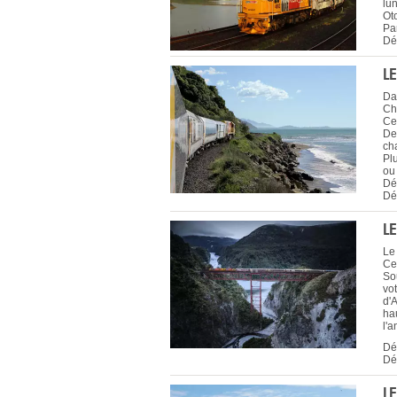
lu
Ot
Pa
Dé
L
Dan
Ch
Ce
De
ch
Pl
ou
Dé
Dé
L
Le
Ce
So
vo
d'A
hau
l'
Dé
Dé
L