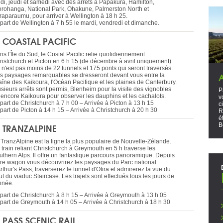
ndi, jeudi et samedi avec des arrêts à Papakura, Hamilton,
orohanga, National Park, Ohakune, Palmerston North et
raparaumu, pour arriver à Wellington à 18 h 25.
part de Wellington à 7 h 55 le mardi, vendredi et dimanche.
E COASTAL PACIFIC
s l'Île du Sud, le Costal Pacific relie quotidiennement
ristchurch et Picton en 6 h 15 (de décembre à avril uniquement).
 n'est pas moins de 22 tunnels et 175 ponts qui seront traversés.
s paysages remarquables se dresseront devant vous entre la
aîne des Kaikoura, l'Océan Pacifique et les plaines de Canterbury.
usieurs arrêts sont permis, Blenheim pour la visite des vignobles
P
 encore Kaikoura pour observer les dauphins et les cachalots.
v
part de Christchurch à 7 h 00 – Arrivée à Picton à 13 h 15
c
part de Picton à 14 h 15 – Arrivée à Christchurch à 20 h 30
R
é
E TRANZALPINE
B
 TranzAlpine est la ligne la plus populaire de Nouvelle-Zélande.
 train reliant Christchurch à Greymouth en 5 h traverse les
uthern Alps. Il offre un fantastique parcours panoramique. Depuis
tre wagon vous découvrirez les paysages du Parc national
rthur's Pass, traverserez le tunnel d'Otira et admirerez la vue du
t du viaduc Staircase. Les trajets sont effectués tous les jours de
année.
part de Christchurch à 8 h 15 – Arrivée à Greymouth à 13 h 05
part de Greymouth à 14 h 05 – Arrivée à Christchurch à 18 h 30
E PASS SCENIC RAIL