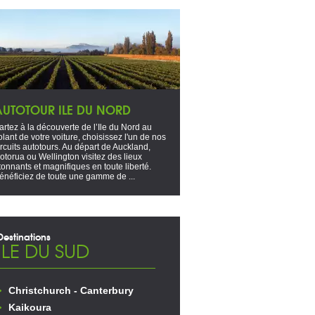
AUTOTOUR ILE DU NORD
artez à la découverte de l’Ile du Nord au
olant de votre voiture, choisissez l'un de nos
ircuits autotours. Au départ de Auckland,
otorua ou Wellington visitez des lieux
tonnants et magnifiques en toute liberté.
énéficiez de toute une gamme de ...
Destinations
ILE DU SUD
Christchurch - Canterbury
Kaikoura