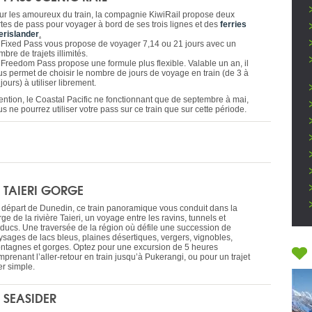
ur les amoureux du train, la compagnie KiwiRail propose deux
rtes de pass pour voyager à bord de ses trois lignes et des
ferries
terislander
.
 Fixed Pass vous propose de voyager 7,14 ou 21 jours avec un
bre de trajets illimités.
 Freedom Pass propose une formule plus flexible. Valable un an, il
us permet de choisir le nombre de jours de voyage en train (de 3 à
jours) à utiliser librement.
tention, le Coastal Pacific ne fonctionnant que de septembre à mai,
s ne pourrez utiliser votre pass sur ce train que sur cette période.
E TAIERI GORGE
 départ de Dunedin, ce train panoramique vous conduit dans la
ge de la rivière Taieri, un voyage entre les ravins, tunnels et
aducs. Une traversée de la région où défile une succession de
ysages de lacs bleus, plaines désertiques, vergers, vignobles,
ntagnes et gorges. Optez pour une excursion de 5 heures
prenant l’aller-retour en train jusqu’à Pukerangi, ou pour un trajet
er simple.
E SEASIDER