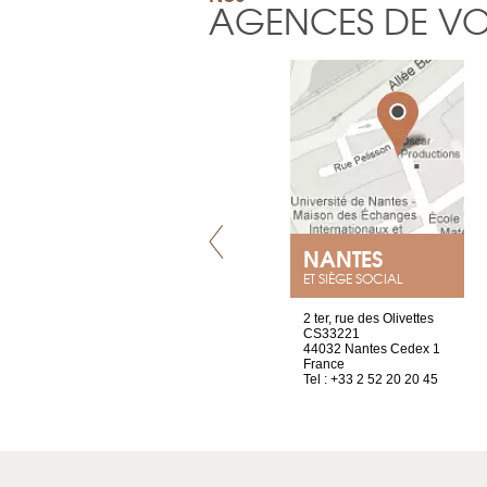
AGENCES DE V
GENÈVE
NANTES
ET SIÈGE SOCIAL
rue de Montchoisy, 21
2 ter, rue des Olivettes
1207 Genève
CS33221
Suisse
44032 Nantes Cedex 1
Tel : +41 22 786 14 88
France
Tel : +33 2 52 20 20 45