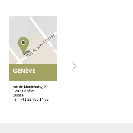
GENÈVE
NANTES
ET SIÈGE SOCIAL
rue de Montchoisy, 21
2 ter, rue des Olivettes
1207 Genève
CS33221
Suisse
44032 Nantes Cedex 1
Tel : +41 22 786 14 88
France
Tel : +33 2 52 20 20 45