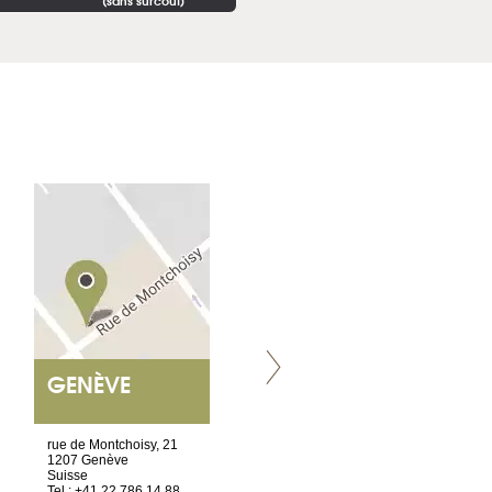
(sans surcoût)
GENÈVE
NANTES
ET SIÈGE SOCIAL
rue de Montchoisy, 21
2 ter, rue des Olivettes
1207 Genève
CS33221
Suisse
44032 Nantes Cedex 1
Tel : +41 22 786 14 88
France