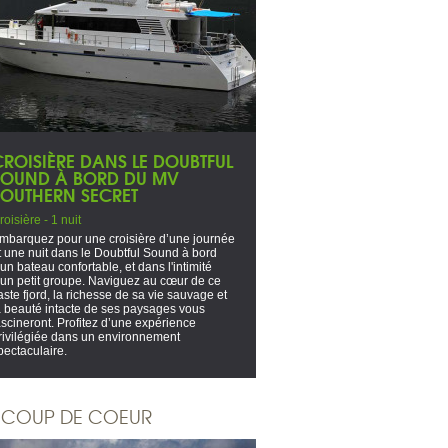
CROISIÈRE DANS LE DOUBTFUL
SOUND À BORD DU MV
SOUTHERN SECRET
roisière - 1 nuit
mbarquez pour une croisière d’une journée
t une nuit dans le Doubtful Sound à bord
'un bateau confortable, et dans l'intimité
'un petit groupe. Naviguez au cœur de ce
aste fjord, la richesse de sa vie sauvage et
a beauté intacte de ses paysages vous
ascineront. Profitez d’une expérience
rivilégiée dans un environnement
pectaculaire.
COUP DE COEUR