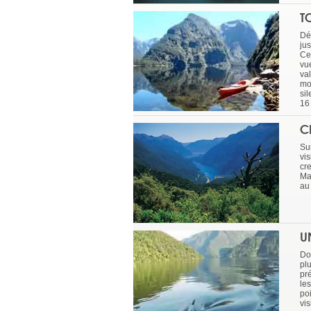
T
Dé
ju
Ce
vu
val
mo
si
16
C
Su
vi
cr
Ma
au
U
Do
plu
pr
le
po
vi