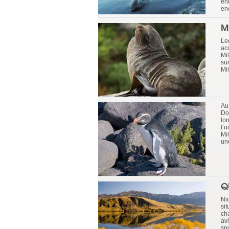
end
en
M
Le
acc
Mil
sur
Mi
Au 
Dou
lon
l’
Mi
un
Q
Ni
sit
ch
av
spo