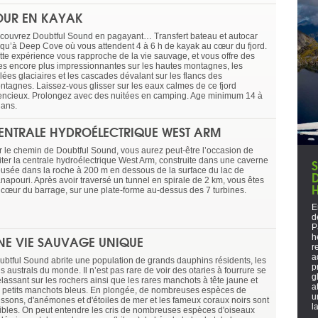
OUR EN KAYAK
couvrez Doubtful Sound en pagayant… Transfert bateau et autocar
squ’à Deep Cove où vous attendent 4 à 6 h de kayak au cœur du fjord.
tte expérience vous rapproche de la vie sauvage, et vous offre des
es encore plus impressionnantes sur les hautes montagnes, les
lées glaciaires et les cascades dévalant sur les flancs des
ntagnes. Laissez-vous glisser sur les eaux calmes de ce fjord
lencieux. Prolongez avec des nuitées en camping. Age minimum 14 à
 ans.
ENTRALE HYDROÉLECTRIQUE WEST ARM
r le chemin de Doubtful Sound, vous aurez peut-être l’occasion de
siter la centrale hydroélectrique West Arm, construite dans une caverne
eusée dans la roche à 200 m en dessous de la surface du lac de
napouri. Après avoir traversé un tunnel en spirale de 2 km, vous êtes
 cœur du barrage, sur une plate-forme au-dessus des 7 turbines.
E
d
P
NE VIE SAUVAGE UNIQUE
h
r
a
ubtful Sound abrite une population de grands dauphins résidents, les
p
s australs du monde. Il n’est pas rare de voir des otaries à fourrure se
g
élassant sur les rochers ainsi que les rares manchots à tête jaune et
a
s petits manchots bleus. En plongée, de nombreuses espèces de
u
issons, d'anémones et d'étoiles de mer et les fameux coraux noirs sont
l
sibles. On peut entendre les cris de nombreuses espèces d'oiseaux