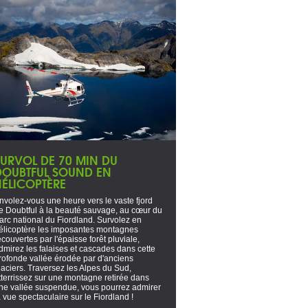
SURVOL DE 70 MIN DU
DOUBTFUL SOUND EN
HÉLICOPTÈRE
nvolez-vous une heure vers le vaste fjord
e Doubtful à la beauté sauvage, au cœur du
arc national du Fiordland. Survolez en
élicoptère les imposantes montagnes
ecouvertes par l'épaisse forêt pluviale,
dmirez les falaises et cascades dans cette
rofonde vallée érodée par d'anciens
laciers. Traversez les Alpes du Sud,
tterrissez sur une montagne retirée dans
ne vallée suspendue, vous pourrez admirer
a vue spectaculaire sur le Fiordland !