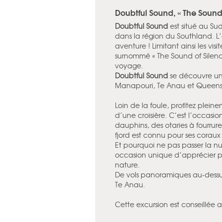
Doubtful Sound, « The Sound 
Doubtful Sound
est situé au Su
dans la région du Southland. L’
aventure ! Limitant ainsi les visi
surnommé « The Sound of Silenc
voyage.
Doubtful Sound
se découvre un
Manapouri, Te Anau et Queen
Loin de la foule, profitez plei
d’une croisière. C’est l’occas
dauphins, des otaries à fourru
fjord est connu pour ses coraux
Et pourquoi ne pas passer la n
occasion unique d’apprécier pl
nature.
De vols panoramiques au-dess
Te Anau.
Cette excursion est conseillée