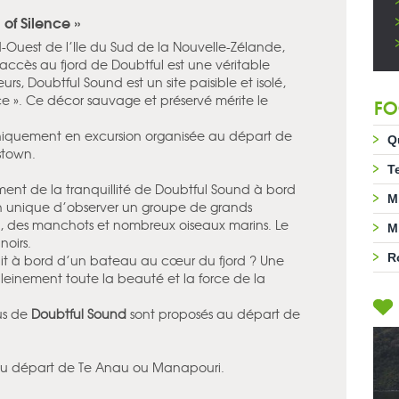
of Silence »
d-Ouest de l’Ile du Sud de la Nouvelle-Zélande,
accès au fjord de Doubtful est une véritable
teurs, Doubtful Sound est un site paisible et isolé,
e ». Ce décor sauvage et préservé mérite le
FO
iquement en excursion organisée au départ de
Q
stown.
T
nement de la tranquillité de Doubtful Sound à bord
M
ion unique d’observer un groupe de grands
re, des manchots et nombreux oiseaux marins. Le
M
 noirs.
R
uit à bord d’un bateau au cœur du fjord ? Une
einement toute la beauté et la force de la
us de
Doubtful Sound
sont proposés au départ de
 au départ de Te Anau ou Manapouri.