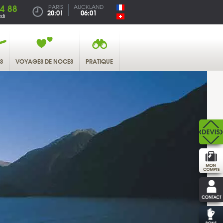
4 88
PARIS
AUCKLAND
20:01
06:01
di
S
VOYAGES DE NOCES
PRATIQUE