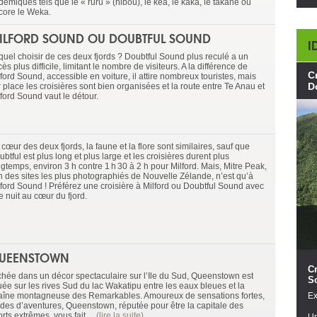
émiques tels que le « ruru » (hibou), le kéa, le kaka, le takahe ou
core le Weka.
ILFORD SOUND OU DOUBTFUL SOUND
I
quel choisir de ces deux fjords ? Doubtful Sound plus reculé a un
ès plus difficile, limitant le nombre de visiteurs. A la différence de
C
ford Sound, accessible en voiture, il attire nombreux touristes, mais
D
 place les croisières sont bien organisées et la route entre Te Anau et
lford Sound vaut le détour.
cœur des deux fjords, la faune et la flore sont similaires, sauf que
btful est plus long et plus large et les croisières durent plus
gtemps, environ 3 h contre 1 h 30 à 2 h pour Milford. Mais, Mitre Peak,
un des sites les plus photographiés de Nouvelle Zélande, n’est qu’à
lford Sound ! Préférez une croisière à Milford ou Doubtful Sound avec
e nuit au cœur du fjord.
UEENSTOWN
Cr
chée dans un décor spectaculaire sur l’Ile du Sud, Queenstown est
S
uée sur les rives Sud du lac Wakatipu entre les eaux bleues et la
aîne montagneuse des Remarkables. Amoureux de sensations fortes,
Ex
ides d’aventures, Queenstown, réputée pour être la capitale des
rts extrêmes, vous fait ...
(lire la suite)