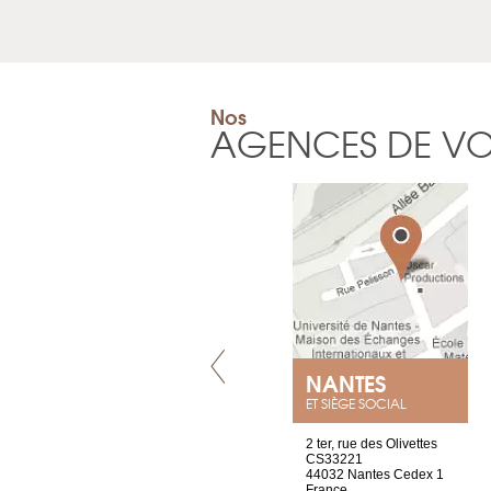
Nos
AGENCES DE V
GENÈVE
NANTES
ET SIÈGE SOCIAL
rue de Montchoisy, 21
2 ter, rue des Olivettes
1207 Genève
CS33221
Suisse
44032 Nantes Cedex 1
Tel : +41 22 786 14 88
France