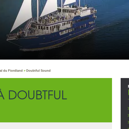
al du Fiordland
>
Doubtful Sound
 DOUBTFUL