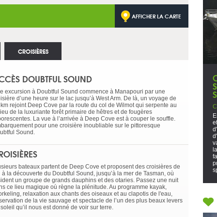
AFFICHER LA CARTE
CROISIÈRES
CCÈS DOUBTFUL SOUND
e excursion à Doubtful Sound commence à Manapouri par une
oisière d’une heure sur le lac jusqu’à West Arm. De là, un voyage de
 km rejoint Deep Cove par la route du col de Wilmot qui serpente au
C
ieu de la luxuriante forêt primaire de hêtres et de fougères
E
borescentes. La vue à l’arrivée à Deep Cove est à couper le souffle.
e
barquement pour une croisière inoubliable sur le pittoresque
d
ubtful Sound.
d
v
l
ROISIÈRES
f
p
usieurs bateaux partent de Deep Cove et proposent des croisières de
s
h à la découverte du Doubtful Sound, jusqu’à la mer de Tasman, où
sident un groupe de grands dauphins et des otaries. Passez une nuit
ns ce lieu magique où règne la plénitude. Au programme kayak,
rkeling, relaxation aux chants des oiseaux et au clapotis de l'eau,
servation de la vie sauvage et spectacle de l’un des plus beaux levers
soleil qu’il nous est donné de voir sur terre.