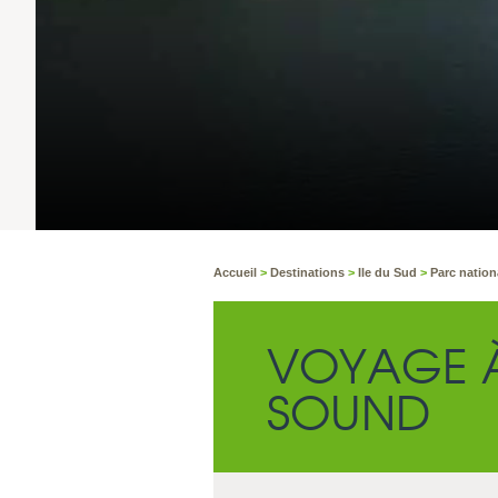
Accueil
>
Destinations
>
Ile du Sud
>
Parc nation
VOYAGE À
SOUND