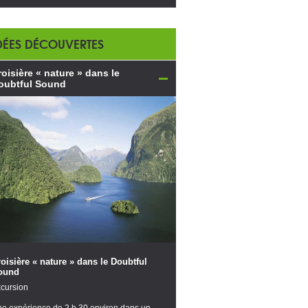
DÉES DÉCOUVERTES
roisière « nature » dans le
oubtful Sound
oisière « nature » dans le Doubtful
ound
cursion