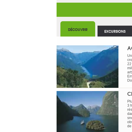
DÉCOUVRIR
EXCURSIONS
A
Un
cr
22
mil
ar
Em
Do
C
Pl
3 
ré
da
sno
ob
de 