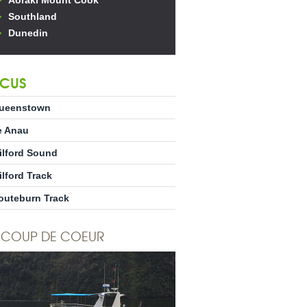
Aoraki Mount Cook
Southland
Dunedin
CUS
ueenstown
e Anau
ilford Sound
ilford Track
outeburn Track
COUP DE COEUR