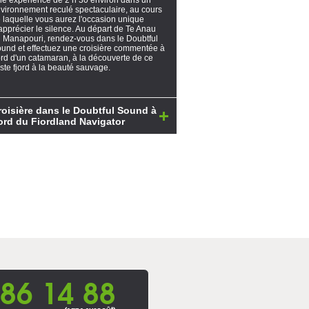
e expérience de 2 h 30 environ dans un
vironnement reculé spectaculaire, au cours
 laquelle vous aurez l'occasion unique
apprécier le silence. Au départ de Te Anau
 Manapouri, rendez-vous dans le Doubtful
und et effectuez une croisière commentée à
rd d'un catamaran, à la découverte de ce
ste fjord à la beauté sauvage.
roisière dans le Doubtful Sound à
ord du Fiordland Navigator
86 14 88