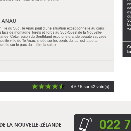
Un
en
de
d’
ou
E ANAU
So
bo
 l’Ile du Sud, Te Anau jouit d’une situation exceptionnelle au cœur
va
s lacs de montagne, forêts et fjords au Sud-Ouest de la Nouvelle-
lande. Cette région du Southland est d’une grande beauté sauvage.
petite ville de Te Anau, située sur les bords du lac, est la porte
urelle sur le parc du ...
(lire la suite)
C
b
4.6
/ 5 sur
42
vote(s)
022 7
 DE LA NOUVELLE-ZÉLANDE