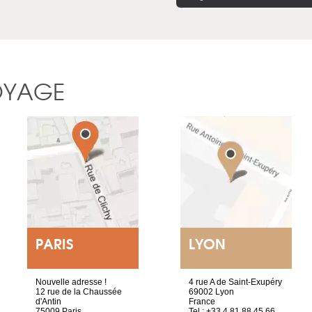
OYAGE
PARIS
LYON
Nouvelle adresse !
4 rue A de Saint-Exupéry
12 rue de la Chaussée
69002 Lyon
d'Antin
France
75009 Paris
Tel : +33 4 81 88 45 66