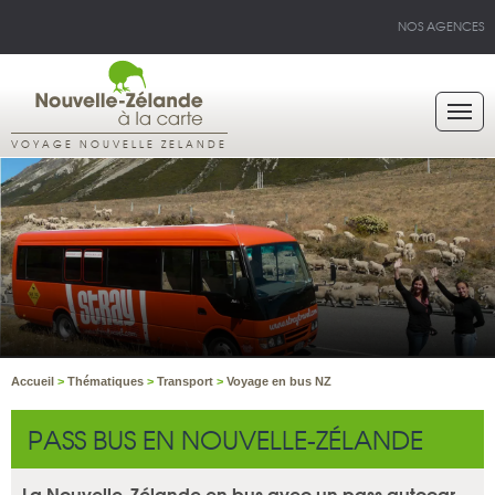
NOS AGENCES
VOYAGE NOUVELLE ZELANDE
Accueil
>
Thématiques
>
Transport
>
Voyage en bus NZ
PASS BUS EN NOUVELLE-ZÉLANDE
La Nouvelle-Zélande en bus avec un pass autocar