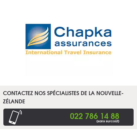
CONTACTEZ NOS SPÉCIALISTES DE LA NOUVELLE-
ZÉLANDE
022 786 14 88
(sans surcoût)