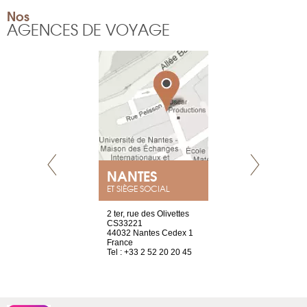
Nos
AGENCES DE VOYAGE
E
NANTES
PARIS
ET SIÈGE SOCIAL
choisy, 21
2 ter, rue des Olivettes
Nouvelle adr
ve
CS33221
12 rue de la
44032 Nantes Cedex 1
d'Antin
2 786 14 88
France
75009 Paris
Tel : +33 2 52 20 20 45
France
Tel : +33 1 8