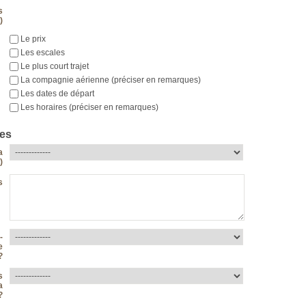
s
)
Le prix
Les escales
Le plus court trajet
La compagnie aérienne (préciser en remarques)
Les dates de départ
Les horaires (préciser en remarques)
es
a
)
s
-
e
?
s
a
?