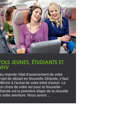
OLS JEUNES, ÉTUDIANTS ET
WHV
eu importe l'état d'avancement de votre
rojet de départ en Nouvelle-Zélande, il faut
éfléchir à l'achat de votre billet d'avion. Le
on choix de votre vol pour la Nouvelle-
élande est la première étape de la réussite
e votre aventure. Nous avons ...