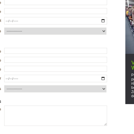
e
e
t
s
e
V
e
e
P
r
p
r
b
s
Z
d
s
s