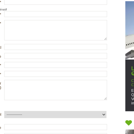
*
ratif
*
*
l
e
*
*
C
r
C
)
E
Q
V
i
l
e