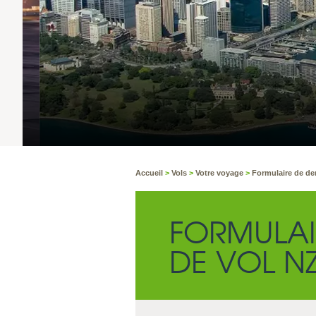
Accueil
>
Vols
>
Votre voyage
>
Formulaire de d
FORMULAI
DE VOL N