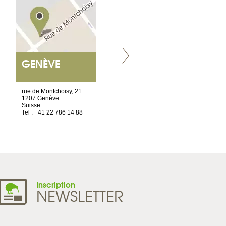
GENÈVE
NANTES
ET SIÈGE SOCIAL
rue de Montchoisy, 21
2 ter, rue des Olivettes
1207 Genève
CS33221
Suisse
44032 Nantes Cedex 1
Tel : +41 22 786 14 88
France
Tel : +33 2 52 20 20 45
Inscription
NEWSLETTER