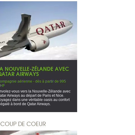
LA NOUVELLE-ZÉLANDE AVEC
QATAR AIRWAYS
ompagnie aérienne - dès à partir de 995
HF
nvolez-vous vers la Nouvelle-Zélande avec
atar Airways au départ de Paris et Nice.
oyagez dans une véritable oasis au confort
négalé à bord de Qatar Airways.
COUP DE COEUR