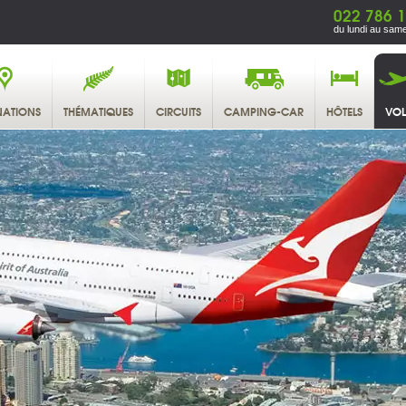
022 786 1
du lundi au same
NATIONS
THÉMATIQUES
CIRCUITS
CAMPING-CAR
HÔTELS
VOL