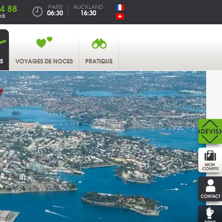
4 88
PARIS
AUCKLAND
06:30
16:30
di
S
VOYAGES DE NOCES
PRATIQUE