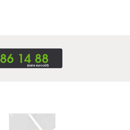
86 14 88
(sans surcoût)