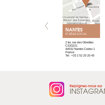
GENÈVE
NANTES
ET SIÈGE SOCIAL
rue de Montchoisy, 21
2 ter, rue des Olivettes
1207 Genève
CS33221
Suisse
44032 Nantes Cedex 1
Tel : +41 22 786 14 88
France
Tel : +33 2 52 20 20 45
Rejoignez-nous sur
INSTAGR