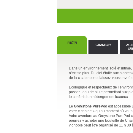
L’HÔTEL
CHAMBRES
ACTI
SE
Dans un environnement isolé et intime,
n’existe plus. Du ciel étoilé aux plantes
de la « cabine » et laissez-vous envoûte
Écologique et respectueux de l’environne
passer l’eau de pluie permettant aux pl
le confort d’un hébergement luxueux.
Le
Greystone PurePod
est accessible 
votre « cabine » qu’au moment où vous 
Votre aventure au Greystone PurePod c
pourrez y acheter une bouteille de Char
vignoble peut être organisé de 11 h 30 