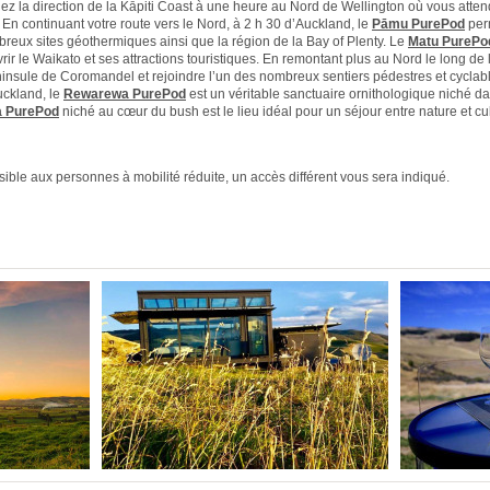
nez la direction de la Kāpiti Coast à une heure au Nord de Wellington où vous atten
En continuant votre route vers le Nord, à 2 h 30 d’Auckland, le
Pāmu PurePod
per
mbreux sites géothermiques ainsi que la région de la Bay of Plenty. Le
Matu PurePo
r le Waikato et ses attractions touristiques. En remontant plus au Nord le long de l
ninsule de Coromandel et rejoindre l’un des nombreux sentiers pédestres et cyclabl
ckland, le
Rewarewa PurePod
est un véritable sanctuaire ornithologique niché da
 PurePod
niché au cœur du bush est le lieu idéal pour un séjour entre nature et cul
ible aux personnes à mobilité réduite, un accès différent vous sera indiqué.