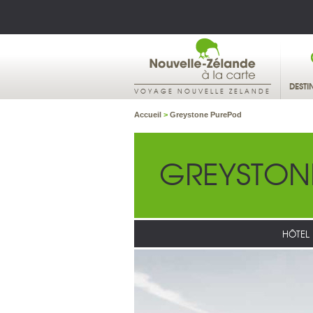
DESTI
VOYAGE NOUVELLE ZELANDE
Accueil
>
Greystone PurePod
GREYSTON
HÔTEL