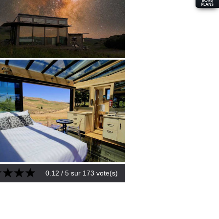
0.12
/ 5 sur
173
vote(s)