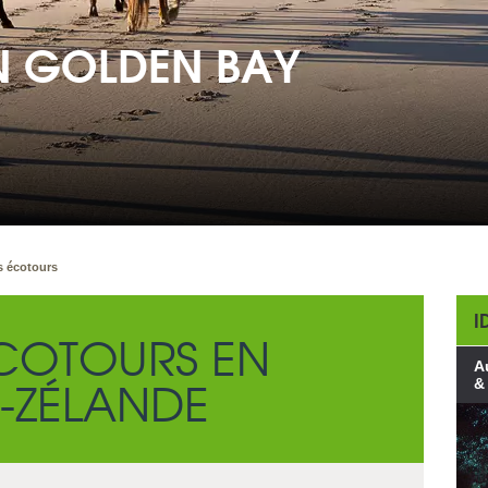
N GOLDEN BAY
s écotours
I
ÉCOTOURS EN
A
-ZÉLANDE
&