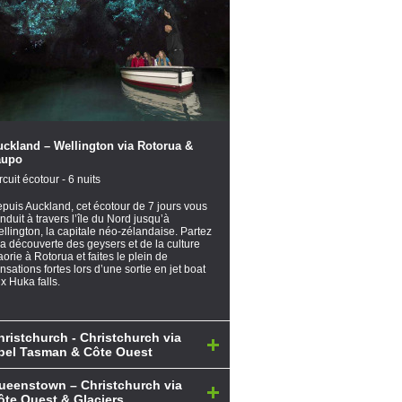
uckland – Wellington via Rotorua &
aupo
rcuit écotour - 6 nuits
puis Auckland, cet écotour de 7 jours vous
nduit à travers l’île du Nord jusqu’à
llington, la capitale néo-zélandaise. Partez
la découverte des geysers et de la culture
orie à Rotorua et faites le plein de
nsations fortes lors d’une sortie en jet boat
x Huka falls.
hristchurch - Christchurch via
bel Tasman & Côte Ouest
ueenstown – Christchurch via
ôte Ouest & Glaciers