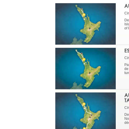
A
Cir
De
Is
of 
E
Cir
Pa
de
tu
A
T
Cir
Dep
No
dé