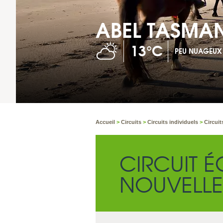
ABEL TASMA
13°C
PEU NUAGEUX
Accueil
>
Circuits
>
Circuits individuels
>
Circuit
CIRCUIT 
NOUVELLE