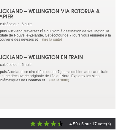
UCKLAND – WELLINGTON VIA ROTORUA &
APIER
cuit écotour - 6 nuits
uis Auckland, traversez l’île du Nord à destination de Wellington, la
pitale de Nouvelle-Zélande. Cet écotour de 7 jours vous emmène à la
couverte des geysers et ...
(lire la suite)
UCKLAND – WELLINGTON EN TRAIN
cuit écotour - 6 nuits
puis Auckland, ce circuit écotour de 7 jours combine autocar et train
r une découverte originale de l’île du Nord. Explorez les sites
blématiques de Hobbiton et ...
(lire la suite)
4.59
/ 5 sur
17
vote(s)