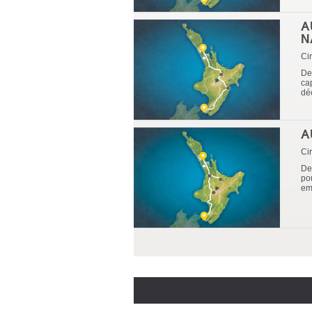
A
N
Cir
Dep
ca
dé
A
Cir
De
pou
em