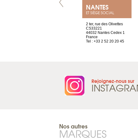
GENÈVE
NANTES
ET SIÈGE SOCIAL
rue de Montchoisy, 21
2 ter, rue des Olivettes
1207 Genève
CS33221
Suisse
44032 Nantes Cedex 1
Tel : +41 22 786 14 88
France
Tel : +33 2 52 20 20 45
Rejoignez-nous sur
INSTAGR
Nos autres
MARQUES