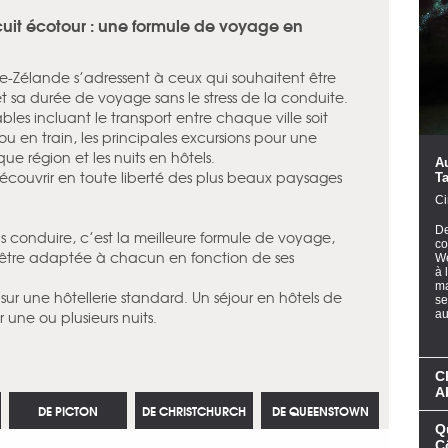
uit écotour : une formule de voyage en
e-Zélande s’adressent à ceux qui souhaitent être
t sa durée de voyage sans le stress de la conduite.
les incluant le transport entre chaque ville soit
 ou en train, les principales excursions pour une
 région et les nuits en hôtels.
A
découvrir en toute liberté des plus beaux paysages
T
Ci
De
s conduire, c’est la meilleure formule de voyage,
co
 être adaptée à chacun en fonction de ses
We
à 
ma
sur une hôtellerie standard. Un séjour en hôtels de
se
une ou plusieurs nuits.
au
C
A
DE PICTON
DE CHRISTCHURCH
DE QUEENSTOWN
Q
C