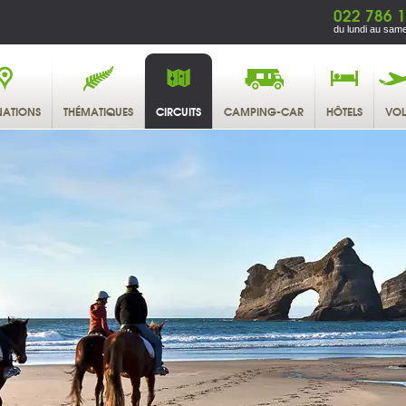
022 786 1
du lundi au same
NATIONS
THÉMATIQUES
CIRCUITS
CAMPING-CAR
HÔTELS
VOL