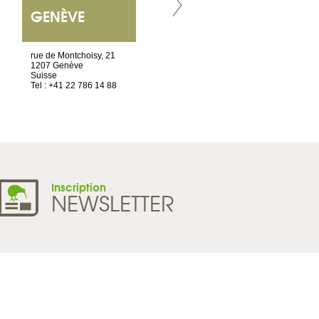
GENÈVE
NANTES
ET SIÈGE SOCIAL
rue de Montchoisy, 21
2 ter, rue des Olivettes
1207 Genève
CS33221
Suisse
44032 Nantes Cedex 1
Tel : +41 22 786 14 88
France
Tel : +33 2 52 20 20 45
Inscription
NEWSLETTER