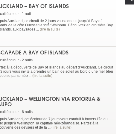
UCKLAND – BAY OF ISLANDS
cuit écotour - 1 nuit
puis Auckland, ce circuit de 2 jours vous conduit jusqu’à Bay of
lands via la côte Ouest et la forêt Waipoua. Découvrez en croisière Bay
Islands, aux paysages ...
(lire la suite)
SCAPADE À BAY OF ISLANDS
cuit écotour - 2 nuits
rtez à la découverte de Bay of Islands au départ d’Auckland. Ce circuit
 3 jours vous invite à prendre un bain de soleil au bord d’une mer bleu
rquoise parsemée ...
(lire la suite)
UCKLAND – WELLINGTON VIA ROTORUA &
AUPO
cuit écotour - 6 nuits
uis Auckland, cet écotour de 7 jours vous conduit à travers l’île du
rd jusqu’à Wellington, la capitale néo-zélandaise. Partez à la
couverte des geysers et de la ...
(lire la suite)