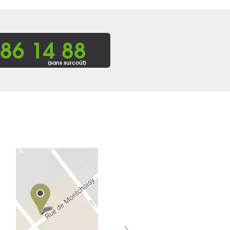
86 14 88
(sans surcoût)