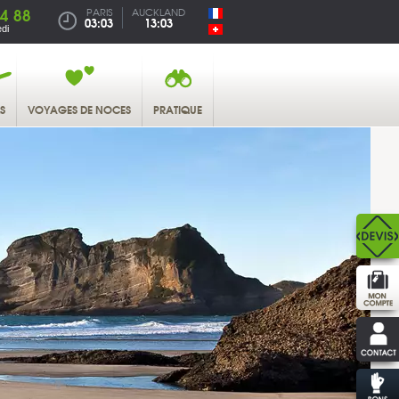
4 88
PARIS
AUCKLAND
03:03
13:03
di
S
VOYAGES DE NOCES
PRATIQUE