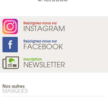
Tel : +33 2 52 20 20 45
France
Tel : +33 1 8
Rejoignez-nous sur
INSTAGRAM
Rejoignez-nous sur
FACEBOOK
Inscription
NEWSLETTER
Nos autres
MARQUES