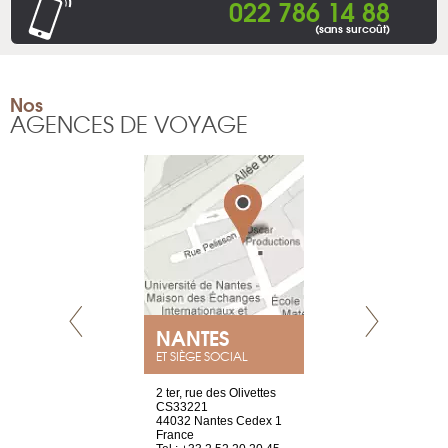
022 786 14 88
(sans surcoût)
Nos
AGENCES DE VOYAGE
E
NANTES
PARIS
ET SIÈGE SOCIAL
choisy, 21
2 ter, rue des Olivettes
Nouvelle adr
ve
CS33221
12 rue de la
44032 Nantes Cedex 1
d'Antin
2 786 14 88
France
75009 Paris