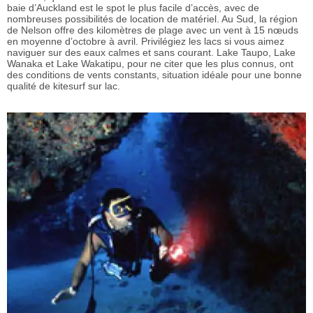
baie d’Auckland est le spot le plus facile d’accès, avec de
nombreuses possibilités de location de matériel. Au Sud, la région
de Nelson offre des kilomètres de plage avec un vent à 15 nœuds
en moyenne d’octobre à avril. Privilégiez les lacs si vous aimez
naviguer sur des eaux calmes et sans courant. Lake Taupo, Lake
Wanaka et Lake Wakatipu, pour ne citer que les plus connus, ont
des conditions de vents constants, situation idéale pour une bonne
qualité de kitesurf sur lac.