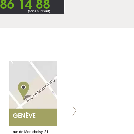
86 14 88
(sans surcoût)
GENÈVE
NANTES
ET SIÈGE SOCIAL
rue de Montchoisy, 21
2 ter, rue des Olivettes