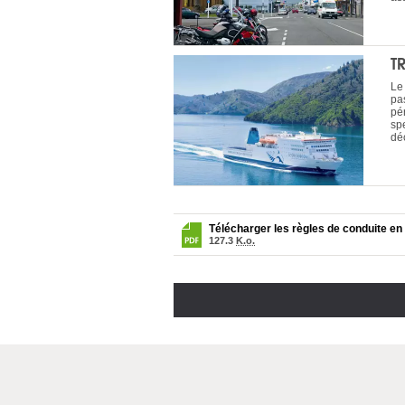
T
Le
pa
pé
spe
déc
Télécharger les règles de conduite en
127.3
K.o.