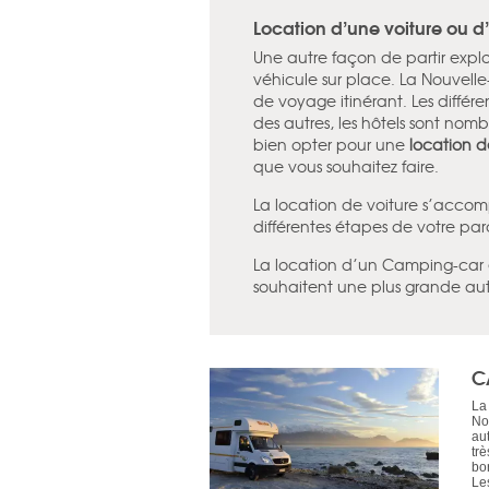
Location d’une voiture ou 
Une autre façon de partir explo
véhicule sur place. La Nouvell
de voyage itinérant. Les différen
des autres, les hôtels sont nom
bien opter pour une
location 
que vous souhaitez faire.
La location de voiture s’acco
différentes étapes de votre par
La location d’un Camping-car 
souhaitent une plus grande au
C
La 
No
au
tr
bo
Le