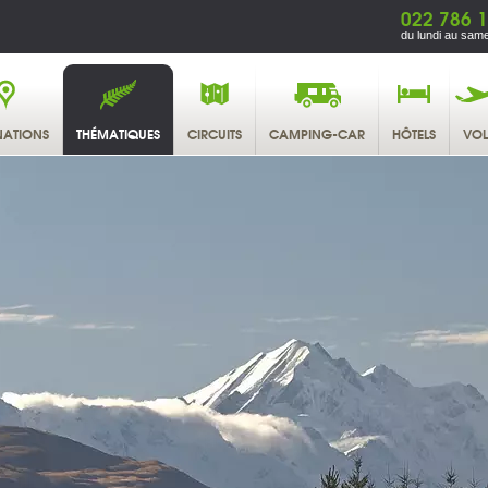
022 786 1
du lundi au same
NATIONS
THÉMATIQUES
CIRCUITS
CAMPING-CAR
HÔTELS
VOL