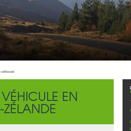
 véhicule
 VÉHICULE EN
-ZÉLANDE