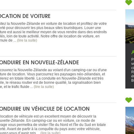
OCATION DE VOITURE
itez la Nouvelle-Zélande en voiture de location et profitez de votre
erté pour découvrir les plus beaux sites touristiques. Louer une
iture est aussi le meilleur moyen de vous rendre dans des endroits
lés, loin de toute activité. Notre offre de location de voiture, en
mule de ...
(lire la suite)
P
ONDUIRE EN NOUVELLE-ZÉLANDE
v
c
couvrez la Nouvelle-Zélande au volant d'un camping-car ou d'une
R
iture de location. Vous parcourrez les paysages néo-zélandais, et
é
lerez en totale liberté. La conduite en Nouvelle-Zélande est très
B
ile, le réseau routier est de bonne qualité, la signalisation bien
te, et le trafic fluide ...
(lire la suite)
ONDUIRE UN VÉHICULE DE LOCATION
 location de véhicule est un excellent moyen de découvrir la
uvelle-Zélande. En camping-car ou en voiture, ce mode de
age vous permettra de visiter l'île du Nord et l'île du Sud en totale
erté. Avant de partir à la conquête du pays avec votre véhicule,
urez-vous d’avoir pris ...
(lire la suite)