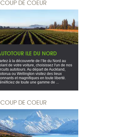
COUP DE COEUR
AUTOTOUR ILE DU NORD
artez à la découverte de l’Ile du Nord au
olant de votre voiture, choisissez l'un de nos
ircuits autotours. Au départ de Auckland,
otorua ou Wellington visitez des lieux
tonnants et magnifiques en toute liberté.
énéficiez de toute une gamme de ...
COUP DE COEUR