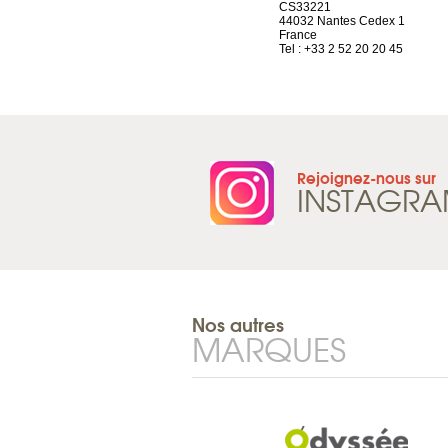
1207 Genève
CS33221
Suisse
44032 Nantes Cedex 1
Tel : +41 22 786 14 88
France
Tel : +33 2 52 20 20 45
Rejoignez-nous sur
INSTAGR
Nos autres
MARQUES