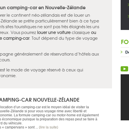
d’un camping-car en Nouvelle-Zélande
rer le continent néo-zélandais est de louer un
e-Zélande se prête particulièrement bien à ce type
ts sites touristiques ne sont pas très éloignés les uns
breux. Vous pourrez
louer une voiture
classique
ou
de camping-car
. Tout dépend du type de voyage
FO
D
mpagne généralement de réservations d’hôtels aux
cours.
est le mode de voyage réservé à ceux qui
tonomie.
AMPING-CAR NOUVELLE-ZÉLANDE
location d’un camping-car est le moyen idéal de visiter la
uvelle-Zélande si pour vous voyage rime avec liberté et
tonomie. La formule camping-car ou motor-home est également
ès économique puisque la préparation des repas peut se faire à
rd du véhicule.
s « campervans » sont ...
(lire la suite)