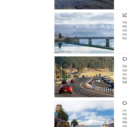
L
Vis
lib
vo
iso
for
C
Dé
vo
rou
fac
fai
C
La
No
voy
lib
ass