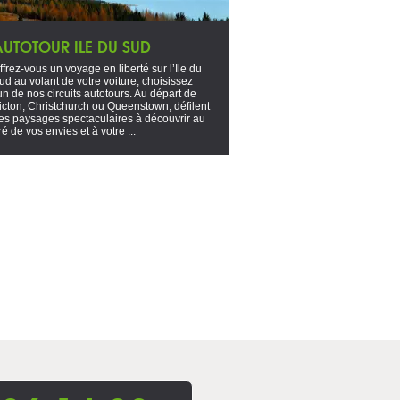
AUTOTOUR ILE DU SUD
ffrez-vous un voyage en liberté sur l’Ile du
ud au volant de votre voiture, choisissez
'un de nos circuits autotours. Au départ de
icton, Christchurch ou Queenstown, défilent
es paysages spectaculaires à découvrir au
ré de vos envies et à votre ...