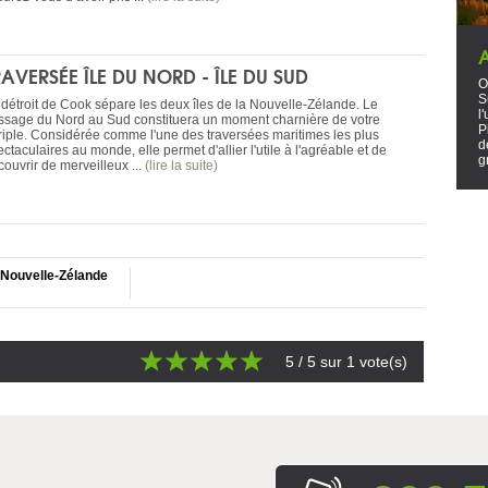
RAVERSÉE ÎLE DU NORD - ÎLE DU SUD
O
S
 détroit de Cook sépare les deux îles de la Nouvelle-Zélande. Le
l
ssage du Nord au Sud constituera un moment charnière de votre
P
riple. Considérée comme l'une des traversées maritimes les plus
d
ctaculaires au monde, elle permet d'allier l'utile à l'agréable et de
g
ouvrir de merveilleux ...
(lire la suite)
 Nouvelle-Zélande
5
/ 5 sur
1
vote(s)