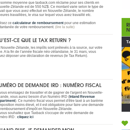
 somme moyenne que taxback.com réclame pour ses clients en
uvelle-Zélande est de 550 NZ$. Ce montant varie selon le type de
avail que vous avez effectué en Nouvelle-Zélande, le nombre
eures travaillées, le visa sur lequel vous avez travaillé etc.
R
ilisez ce
calculateur de remboursement
pour une estimation
stantanée de votre remboursement.
(lire la suite)
N
U’EST-CE QUE LE TAX RETURN ?
T
 Nouvelle-Zélande, les impôts sont prélevés à la source, sur votre
e. A la fin de l’année fiscale néo-zélandaise, le 31 mars, vous
vez déposer une déclaration de revenus (le Tax Return).
UMÉRO DE DEMANDE IRD : NUMÉRO FISCAL
 vous envisagez de travailler et de gagner de l'argent en Nouvelle-
lande, vous aurez besoin d'un Numéro IRD (
Inland Revenue
partment
). Ce numéro fiscal vous permet d'être taxé à un barème
mposition moins élevé, et il est obligatoire pour faire une demande
 remboursement d'impôt en Nouvelle-Zélande.
 vous souhaitez que Taxback s'occupe de votre demande de
méro IRD :
cliquez ici
UAND PUIS-JE DEMANDER MON