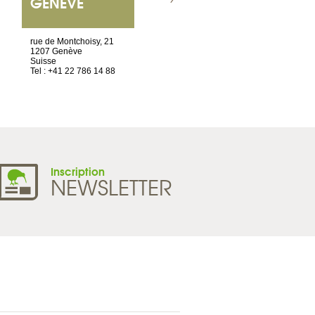
GENÈVE
NANTES
ET SIÈGE SOCIAL
rue de Montchoisy, 21
2 ter, rue des Olivettes
1207 Genève
CS33221
Suisse
44032 Nantes Cedex 1
Tel : +41 22 786 14 88
France
Tel : +33 2 52 20 20 45
Inscription
NEWSLETTER