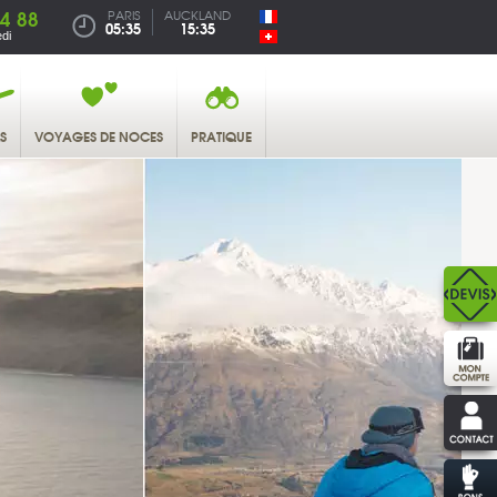
4 88
PARIS
AUCKLAND
05:35
15:35
di
S
VOYAGES DE NOCES
PRATIQUE