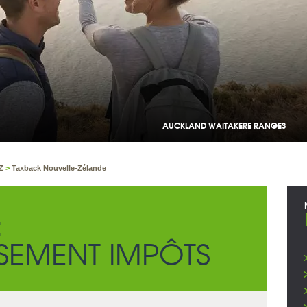
NZ
>
Taxback Nouvelle-Zélande
:
EMENT IMPÔTS