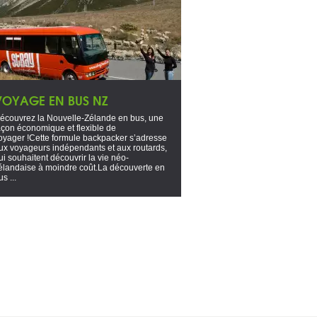
VOYAGE EN BUS NZ
écouvrez la Nouvelle-Zélande en bus, une
açon économique et flexible de
oyager !Cette formule backpacker s’adresse
ux voyageurs indépendants et aux routards,
ui souhaitent découvrir la vie néo-
élandaise à moindre coût.La découverte en
us ...