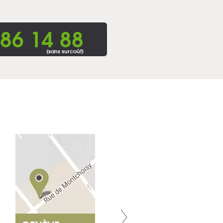
86 14 88
(sans surcoût)