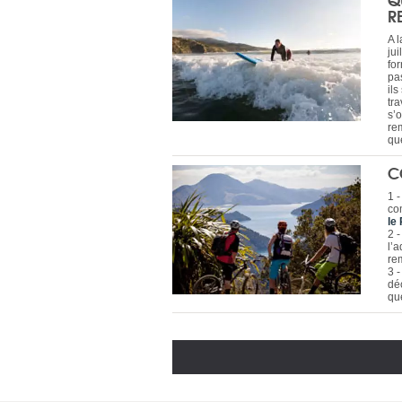
R
A 
jui
fo
pa
il
tra
s’
re
qu
C
1 
co
le
2 
l’
re
3 
dé
qu