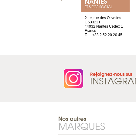
GENÈVE
NANTES
ET SIÈGE SOCIAL
rue de Montchoisy, 21
2 ter, rue des Olivettes
1207 Genève
CS33221
Suisse
44032 Nantes Cedex 1
Tel : +41 22 786 14 88
France
Tel : +33 2 52 20 20 45
Rejoignez-nous sur
INSTAGR
Nos autres
MARQUES