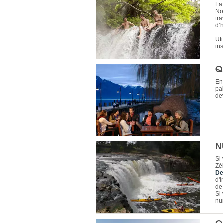
La
No
tr
d’h
Ut
in
Q
En
pai
de
N
Si
Zé
De
d'i
de
Si
nu
Q