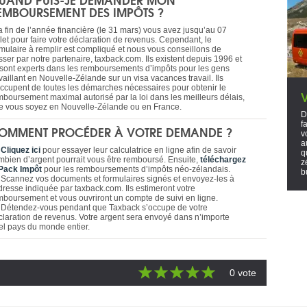
EMBOURSEMENT DES IMPÔTS ?
la fin de l’année financière (le 31 mars) vous avez jusqu’au 07
llet pour faire votre déclaration de revenus. Cependant, le
rmulaire à remplir est compliqué et nous vous conseillons de
sser par notre partenaire, taxback.com. Ils existent depuis 1996 et
s sont experts dans les remboursements d’impôts pour les gens
vaillant en Nouvelle-Zélande sur un visa vacances travail. Ils
occupent de toutes les démarches nécessaires pour obtenir le
mboursement maximal autorisé par la loi dans les meilleurs délais,
e vous soyez en Nouvelle-Zélande ou en France.
D
f
OMMENT PROCÉDER À VOTRE DEMANDE ?
v
a
-
Cliquez ici
pour essayer leur calculatrice en ligne afin de savoir
q
mbien d’argent pourrait vous être remboursé. Ensuite,
téléchargez
z
 Pack Impôt
pour les remboursements d’impôts néo-zélandais.
b
- Scannez vos documents et formulaires signés et envoyez-les à
adresse indiquée par taxback.com. Ils estimeront votre
mboursement et vous ouvriront un compte de suivi en ligne.
- Détendez-vous pendant que Taxback s’occupe de votre
claration de revenus. Votre argent sera envoyé dans n’importe
el pays du monde entier.
0 vote