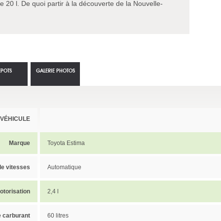
 de 20 l. De quoi partir à la découverte de la Nouvelle-
EPOTS
GALERIE PHOTOS
 VÉHICULE
Marque
Toyota Estima
de vitesses
Automatique
otorisation
2,4 l
e carburant
60 litres