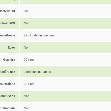
/lecteur CD
Oui
Lecteur DVD
Non
aude/froide
Eau froide uniquement
Évier
Non
Glacière
20 litres
sinière gaz
2 brûleurs portables
eau fraîche
20 litres
eaux usées
Non
Extincteur
Non