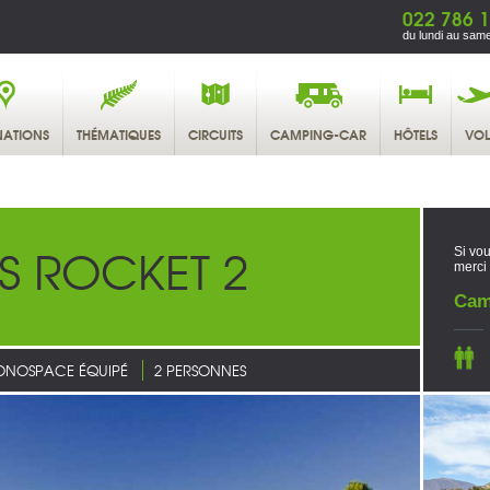
022 786 1
du lundi au same
NATIONS
THÉMATIQUES
CIRCUITS
CAMPING-CAR
HÔTELS
VOL
S ROCKET 2
Si vou
merci
Cam
NOSPACE ÉQUIPÉ
2 PERSONNES