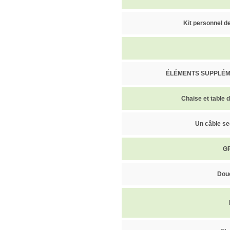
Kit personnel 
ÉLÉMENTS SUPPLÉM
Chaise et table
Un câble se
GP
Douc