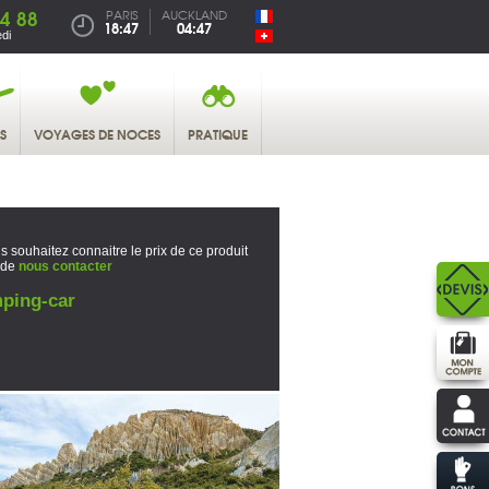
4 88
PARIS
AUCKLAND
18:47
04:47
di
S
VOYAGES DE NOCES
PRATIQUE
s souhaitez connaitre le prix de ce produit
 de
nous contacter
ping-car