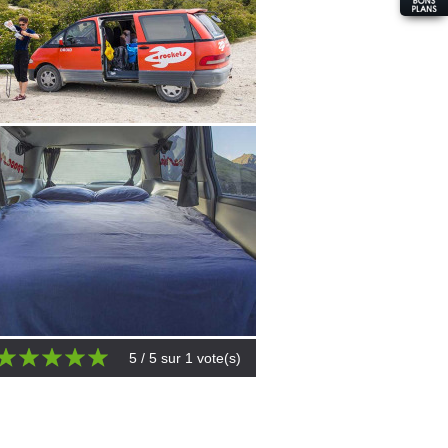
5
/ 5 sur
1
vote(s)