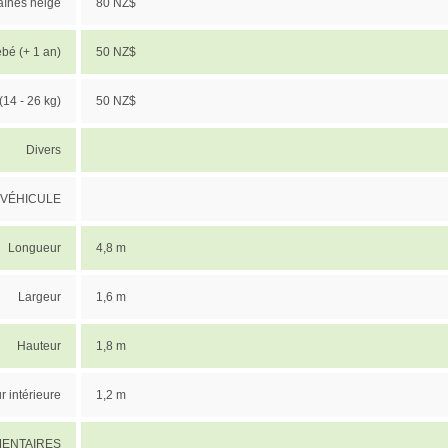
înes neige
80 NZ$
bé (+ 1 an)
50 NZ$
14 - 26 kg)
50 NZ$
Divers
 VÉHICULE
Longueur
4,8 m
Largeur
1,6 m
Hauteur
1,8 m
r intérieure
1,2 m
MENTAIRES