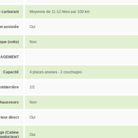
 carburant
Moyenne de 11-12 litres par 100 km
on assistée
Oui
ique (volts)
Non
AGEMENT
Capacité
4 places assises - 2 couchages
nt/derrière
2/2
rehausseurs
Non
ieur direct
Oui
age (Cabine
Oui
onducteur)