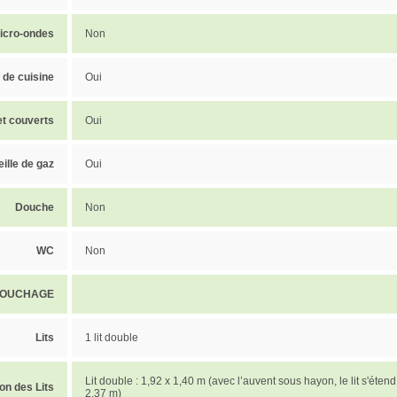
icro-ondes
Non
 de cuisine
Oui
et couverts
Oui
ille de gaz
Oui
Douche
Non
WC
Non
OUCHAGE
Lits
1 lit double
Lit double : 1,92 x 1,40 m (avec l’auvent sous hayon, le lit s'éten
on des Lits
2,37 m)