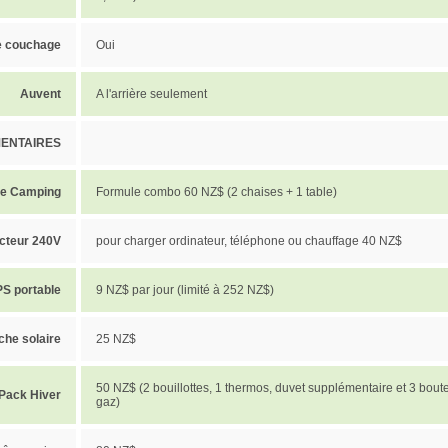
de couchage
Oui
Auvent
A l'arrière seulement
ENTAIRES
 de Camping
Formule combo 60 NZ$ (2 chaises + 1 table)
cteur 240V
pour charger ordinateur, téléphone ou chauffage 40 NZ$
S portable
9 NZ$ par jour (limité à 252 NZ$)
he solaire
25 NZ$
50 NZ$ (2 bouillottes, 1 thermos, duvet supplémentaire et 3 boute
Pack Hiver
gaz)