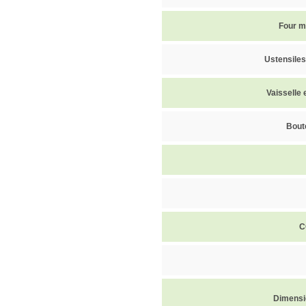
Four m
Ustensiles
Vaisselle 
Boute
C
Dimensi