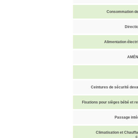
Consommation de
Directi
Alimentation électr
AMÉN
Ceintures de sécurité deva
Fixations pour sièges bébé et 
Passage intér
Climatisation et Chauff
c