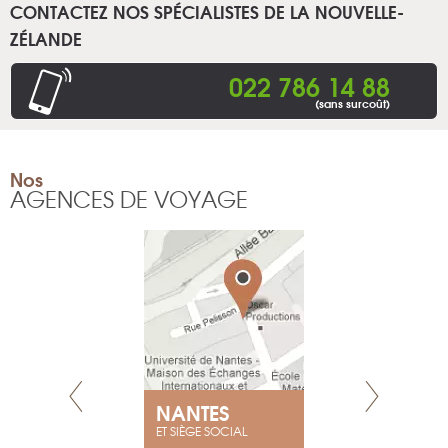
CONTACTEZ NOS SPÉCIALISTES DE LA NOUVELLE-
ZÉLANDE
022 786 14 88
(sans surcoût)
Nos
AGENCES DE VOYAGE
E
NANTES
PARIS
ET SIÈGE SOCIAL