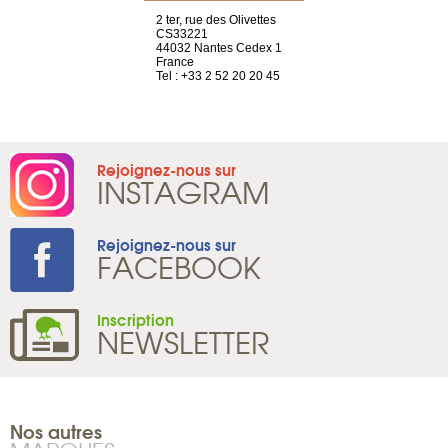
choisy, 21
2 ter, rue des Olivettes
Nouvelle adr
ve
CS33221
12 rue de la
44032 Nantes Cedex 1
d'Antin
2 786 14 88
France
75009 Paris
Tel : +33 2 52 20 20 45
France
Tel : +33 1 8
Rejoignez-nous sur
INSTAGRAM
Rejoignez-nous sur
FACEBOOK
Inscription
NEWSLETTER
Nos autres