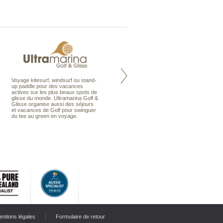
Voyage kitesurf, windsurf ou stand-
Maldives à la Carte propose tous
up paddle pour des vacances
les types de voyages aux Maldives,
actives sur les plus beaux spots de
en séjour ou en croisière, pour des
glisse du monde. Ultramarina Golf &
couples, des vacances en famille ou
Glisse organise aussi des séjours
individuels amateurs de croisière.
et vacances de Golf pour swinguer
Une sélection d’îles et hôtels, fruit
du tee au green en voyage.
d’un travail rigoureux, pour offrir le
meilleur des Maldives.
entions légales
Formulaire de retour