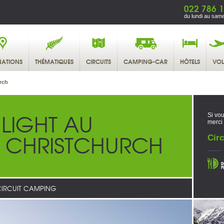
022 786 1
du lundi au same
NATIONS
THÉMATIQUES
CIRCUITS
CAMPING-CAR
HÔTELS
VOL
rch
LIGHT AU
Si vou
merci
E CHRISTCHURCH
Circ
IRCUIT CAMPING