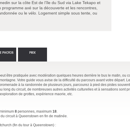
unedin sur la côte Est de l’île du Sud via Lake Tekapo et
n programme axé sur la découverte et les rencontres,
a randonnée ou le vélo. Logement simple sous tente, ou
IE PHOTOS
PRIX
i peut être pratiquée avec modération quelques heures derrière le bus le matin, ou
ontagne. Votre guide vous avise de la difficulté du parcours avant votre départ. Le
 promenade à la randonnée de plusieurs jours, parcourez à pied des pistes souvent
 long du circuit, de nombreuses autres activités culturelles et à sensations sont p
, exploration de grottes, expérience maorie, etc.
ec minimum
8
personnes, maximum
18
.
in du circuit à Queenstown en fin de matinée.
church (fin du tour à Queenstown) :