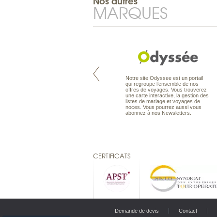
Nos autres
MARQUES
Pacifique à la carte est le spécialiste
Notre site Odyssee est un portail
des voyages dans le Pacifique.
qui regroupe l’ensemble de nos
Partez à l’autre bout du monde, en
offres de voyages. Vous trouverez
séjour ou en croisière, pour
une carte interactive, la gestion des
découvrir des peuples et des îles
listes de mariage et voyages de
toujours plus surprenants, en hôtels
noces. Vous pourrez aussi vous
de luxe, comme dans des pensions
abonnez à nos Newsletters.
de charme.
CERTIFICATS
Demande de devis
Contact