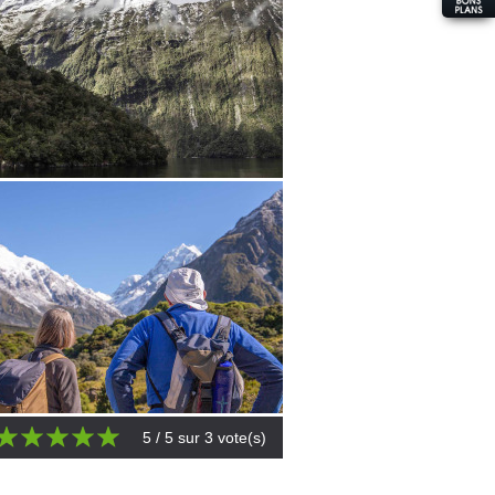
5
/ 5 sur
3
vote(s)