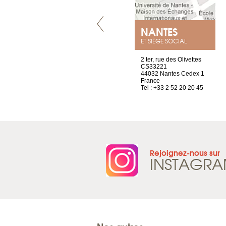
GENÈVE
NANTES
ET SIÈGE SOCIAL
rue de Montchoisy, 21
2 ter, rue des Olivettes
1207 Genève
CS33221
Suisse
44032 Nantes Cedex 1
Tel : +41 22 786 14 88
France
Tel : +33 2 52 20 20 45
Rejoignez-nous sur
INSTAGR