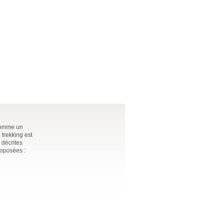
 comme un
 trekking est
 décrites
roposées :