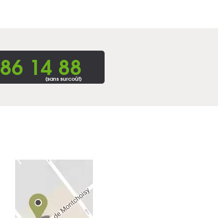
86 14 88
(sans surcoût)