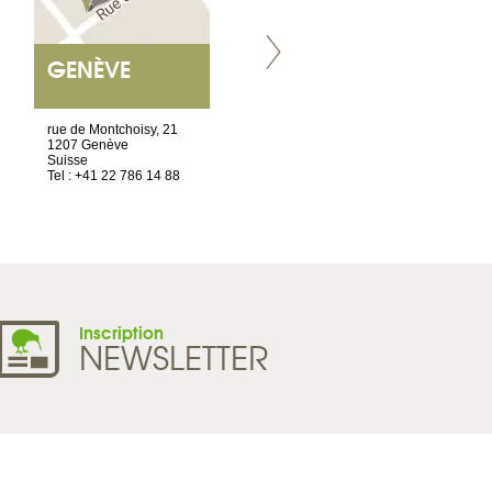
GENÈVE
NANTES
ET SIÈGE SOCIAL
rue de Montchoisy, 21
2 ter, rue des Olivettes
1207 Genève
CS33221
Suisse
44032 Nantes Cedex 1
Tel : +41 22 786 14 88
France
Tel : +33 2 52 20 20 45
Inscription
NEWSLETTER