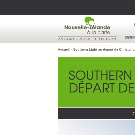
DESTI
VOYAGE NOUVELLE ZELANDE
Accueil
>
Southern Light au départ de Christchu
SOUTHERN 
DÉPART D
C