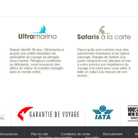
Depuis bientôt 30 ans, Ultramarina a
Parce qu'ils sont comme vous des
acquis une solide réputation de
passionnés d’animaux et de nature
spécialiste du voyage de plongée
sauvage, l'équipe de Safaris à la
sous-marine. Plongeurs confirmés
carte comprend vos attentes et met
ou débutants, vous trouverez des
à votre service son expérience du
offres de séjour et croisière plongée
voyage à la carte pour vous aider à
dans le monde entier.
bâtir un safari à la mesure de vos
envies.
Assurances
Plan du site
Conditions de vente
Recrutement
M
Données personnelles
Actualités