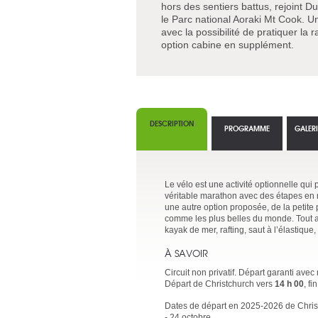
hors des sentiers battus, rejoint D
le Parc national Aoraki Mt Cook. U
avec la possibilité de pratiquer l
option cabine en supplément.
DESCRIPTION
PROGRAMME
GALER
Le vélo est une activité optionnelle qu
véritable marathon avec des étapes en m
une autre option proposée, de la petite
comme les plus belles du monde. Tout au
kayak de mer, rafting, saut à l’élastique
À SAVOIR
Circuit non privatif. Départ garanti av
Départ de Christchurch vers
14 h 00
, f
Dates de départ en 2025-2026 de Christ
- 24 octobre,