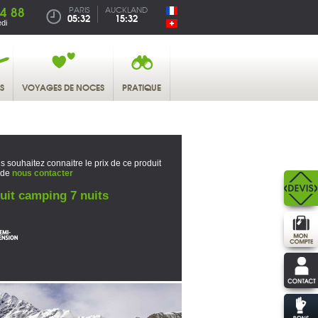
4 88
PARIS
AUCKLAND
05:32
15:32
di
S
VOYAGES DE NOCES
PRATIQUE
s souhaitez connaitre le prix de ce produit
 de
nous contacter
uit camping 7 nuits