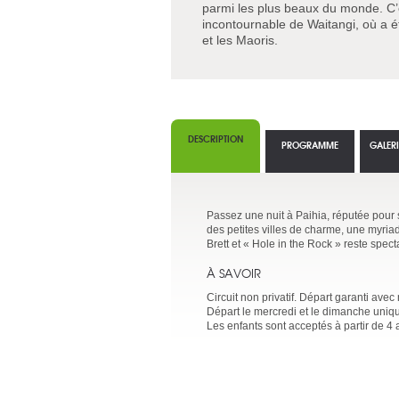
parmi les plus beaux du monde. C’e
incontournable de Waitangi, où a é
et les Maoris.
DESCRIPTION
PROGRAMME
GALER
Passez une nuit à Paihia, réputée pour s
des petites villes de charme, une myri
Brett et « Hole in the Rock » reste spec
À SAVOIR
Circuit non privatif. Départ garanti av
Départ le mercredi et le dimanche uni
Les enfants sont acceptés à partir de 4 