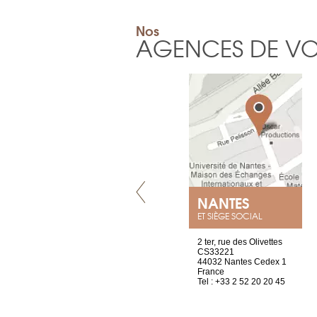
Nos
AGENCES DE V
GENÈVE
NANTES
ET SIÈGE SOCIAL
rue de Montchoisy, 21
2 ter, rue des Olivettes
1207 Genève
CS33221
Suisse
44032 Nantes Cedex 1
Tel : +41 22 786 14 88
France
Tel : +33 2 52 20 20 45