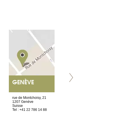
GENÈVE
NANTES
ET SIÈGE SOCIAL
rue de Montchoisy, 21
2 ter, rue des Olivettes
1207 Genève
CS33221
Suisse
44032 Nantes Cedex 1
Tel : +41 22 786 14 88
France
Tel : +33 2 52 20 20 45