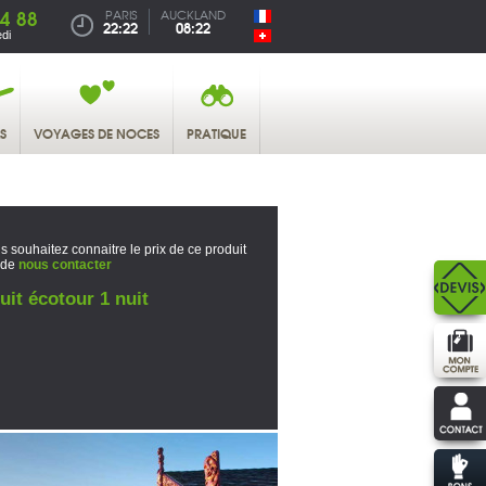
4 88
PARIS
AUCKLAND
22:22
08:22
di
S
VOYAGES DE NOCES
PRATIQUE
s souhaitez connaitre le prix de ce produit
 de
nous contacter
uit écotour 1 nuit