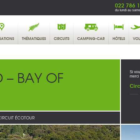
022 786 1
du lundi au same
NATIONS
THÉMATIQUES
CIRCUITS
CAMPING-CAR
HÔTELS
VOL
 – BAY OF
Si vou
merci
Circ
CIRCUIT ÉCOTOUR