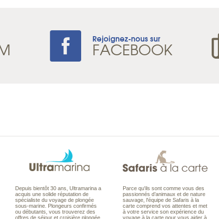
Rejoignez-nous sur
AM
FACEBOOK
Depuis bientôt 30 ans, Ultramarina a
Parce qu'ils sont comme vous des
acquis une solide réputation de
passionnés d’animaux et de nature
spécialiste du voyage de plongée
sauvage, l'équipe de Safaris à la
sous-marine. Plongeurs confirmés
carte comprend vos attentes et met
ou débutants, vous trouverez des
à votre service son expérience du
offres de séjour et croisière plongée
voyage à la carte pour vous aider à