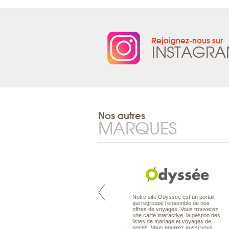
Rejoignez-nous sur
INSTAGR
Nos autres
MARQUES
Pacifique à la carte est le spécialiste
Notre site Odyssee est un portail
des voyages dans le Pacifique.
qui regroupe l’ensemble de nos
Partez à l’autre bout du monde, en
offres de voyages. Vous trouverez
séjour ou en croisière, pour
une carte interactive, la gestion des
découvrir des peuples et des îles
listes de mariage et voyages de
toujours plus surprenants, en hôtels
noces. Vous pourrez aussi vous