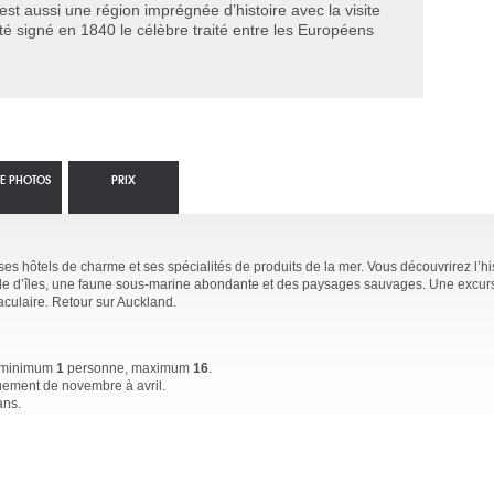
st aussi une région imprégnée d’histoire avec la visite
té signé en 1840 le célèbre traité entre les Européens
IE PHOTOS
PRIX
es hôtels de charme et ses spécialités de produits de la mer. Vous découvrirez l’hi
ade d’îles, une faune sous-marine abondante et des paysages sauvages. Une excu
taculaire. Retour sur Auckland.
ec minimum
1
personne, maximum
16
.
quement
de novembre à avril
.
ans.