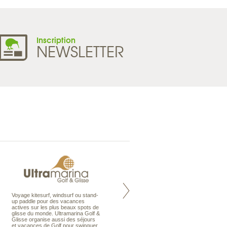
Inscription
NEWSLETTER
Voyage kitesurf, windsurf ou stand-
Maldives à la Carte propose tous
up paddle pour des vacances
les types de voyages aux Maldives,
actives sur les plus beaux spots de
en séjour ou en croisière, pour des
glisse du monde. Ultramarina Golf &
couples, des vacances en famille ou
Glisse organise aussi des séjours
individuels amateurs de croisière.
et vacances de Golf pour swinguer
Une sélection d’îles et hôtels, fruit