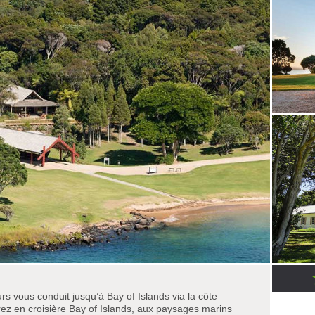
urs vous conduit jusqu’à Bay of Islands via la côte
ez en croisière Bay of Islands, aux paysages marins