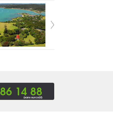
86 14 88
(sans surcoût)