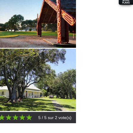
5
/ 5 sur
2
vote(s)