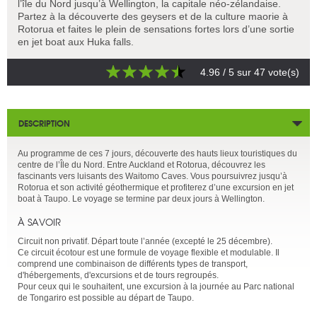
l’île du Nord jusqu’à Wellington, la capitale néo-zélandaise.
Partez à la découverte des geysers et de la culture maorie à
Rotorua et faites le plein de sensations fortes lors d’une sortie
en jet boat aux Huka falls.
4.96
/ 5 sur
47
vote(s)
DESCRIPTION
Au programme de ces 7 jours, découverte des hauts lieux touristiques du
centre de l’Île du Nord. Entre Auckland et Rotorua, découvrez les
fascinants vers luisants des Waitomo Caves. Vous poursuivrez jusqu’à
Rotorua et son activité géothermique et profiterez d’une excursion en jet
boat à Taupo. Le voyage se termine par deux jours à Wellington.
À SAVOIR
Circuit non privatif. Départ toute l’année (excepté le 25 décembre).
Ce circuit écotour est une formule de voyage flexible et modulable. Il
comprend une combinaison de différents types de transport,
d'hébergements, d'excursions et de tours regroupés.
Pour ceux qui le souhaitent, une excursion à la journée au Parc national
de Tongariro est possible au départ de Taupo.