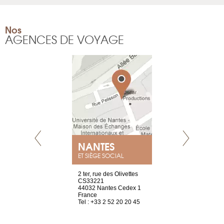
Nos
AGENCES DE VOYAGE
E
NANTES
PARIS
ET SIÈGE SOCIAL
choisy, 21
2 ter, rue des Olivettes
Nouvelle adr
ve
CS33221
12 rue de la
44032 Nantes Cedex 1
d'Antin
2 786 14 88
France
75009 Paris
Tel : +33 2 52 20 20 45
France
Tel : +33 1 8