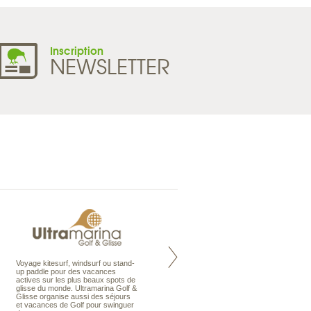
Inscription
NEWSLETTER
Voyage kitesurf, windsurf ou stand-
Maldives à la Carte propose tous
up paddle pour des vacances
les types de voyages aux Maldives,
actives sur les plus beaux spots de
en séjour ou en croisière, pour des
glisse du monde. Ultramarina Golf &
couples, des vacances en famille ou
Glisse organise aussi des séjours
individuels amateurs de croisière.
et vacances de Golf pour swinguer
Une sélection d’îles et hôtels, fruit