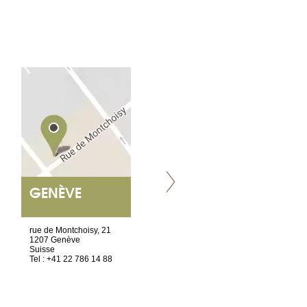
GENÈVE
NANTES
ET SIÈGE SOCIAL
rue de Montchoisy, 21
2 ter, rue des Olivettes
1207 Genève
CS33221
Suisse
44032 Nantes Cedex 1
Tel : +41 22 786 14 88
France
Tel : +33 2 52 20 20 45