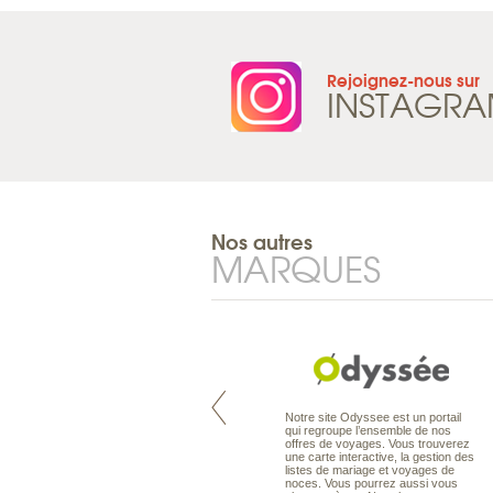
Rejoignez-nous sur
INSTAGR
Nos autres
MARQUES
Pacifique à la carte est le spécialiste
Notre site Odyssee est un portail
des voyages dans le Pacifique.
qui regroupe l’ensemble de nos
Partez à l’autre bout du monde, en
offres de voyages. Vous trouverez
séjour ou en croisière, pour
une carte interactive, la gestion des
découvrir des peuples et des îles
listes de mariage et voyages de
toujours plus surprenants, en hôtels
noces. Vous pourrez aussi vous