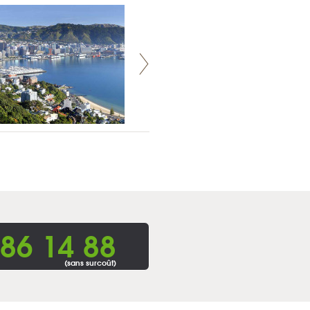
86 14 88
(sans surcoût)