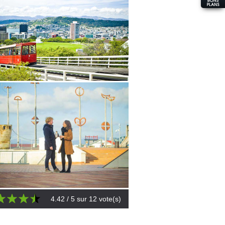
4.42
/ 5 sur
12
vote(s)