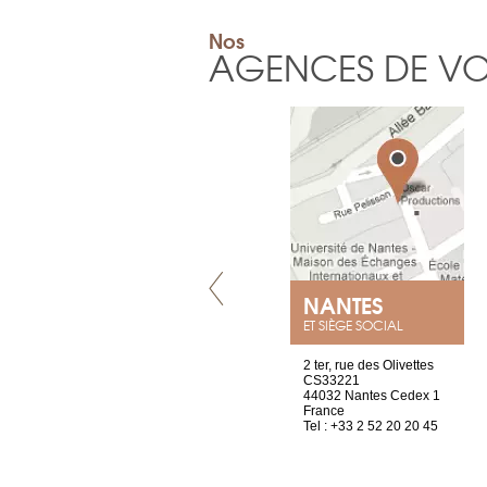
Nos
AGENCES DE V
GENÈVE
NANTES
ET SIÈGE SOCIAL
rue de Montchoisy, 21
2 ter, rue des Olivettes
1207 Genève
CS33221
Suisse
44032 Nantes Cedex 1
Tel : +41 22 786 14 88
France
Tel : +33 2 52 20 20 45