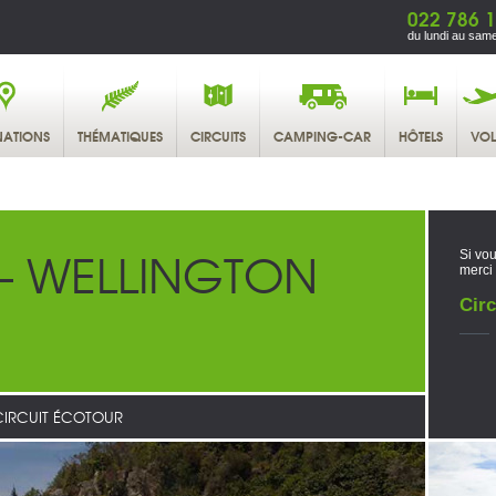
022 786 1
du lundi au same
NATIONS
THÉMATIQUES
CIRCUITS
CAMPING-CAR
HÔTELS
VOL
– WELLINGTON
Si vou
merci
Circ
CIRCUIT ÉCOTOUR