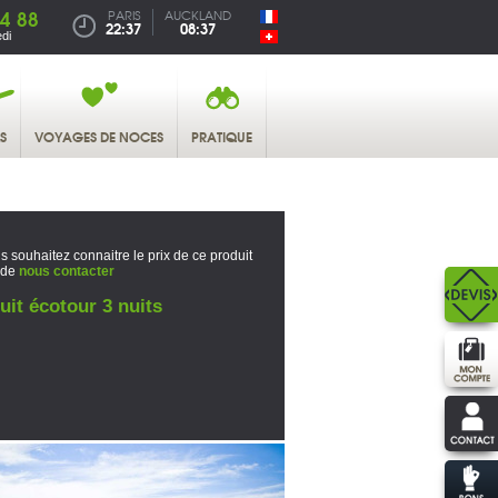
4 88
PARIS
AUCKLAND
22:37
08:37
di
S
VOYAGES DE NOCES
PRATIQUE
s souhaitez connaitre le prix de ce produit
 de
nous contacter
uit écotour 3 nuits