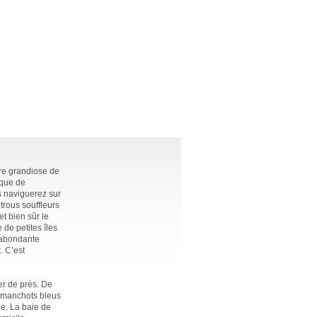
ère grandiose de
ique de
s naviguerez sur
trous souffleurs
t bien sûr le
de petites îles
e abondante
. C’est
er de près. De
s manchots bleus
e. La baie de