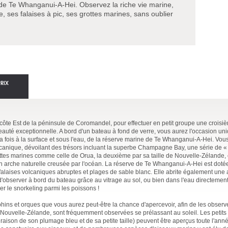
de Te Whanganui-A-Hei. Observez la riche vie marine,
 ses falaises à pic, ses grottes marines, sans oublier
PRIX
côte Est de la péninsule de Coromandel, pour effectuer en petit groupe une croisi
auté exceptionnelle. A bord d'un bateau à fond de verre, vous aurez l'occasion un
a fois à la surface et sous l'eau, de la réserve marine de Te Whanganui-A-Hei. Vou
lcanique, dévoilant des trésors incluant la superbe Champagne Bay, une série de « 
ottes marines comme celle de Orua, la deuxième par sa taille de Nouvelle-Zélande, e
 arche naturelle creusée par l'océan. La réserve de Te Whanganui-A-Hei est dotée 
es falaises volcaniques abruptes et plages de sable blanc. Elle abrite également un
'observer à bord du bateau grâce au vitrage au sol, ou bien dans l'eau directement
er le snorkeling parmi les poissons !
phins et orques que vous aurez peut-être la chance d'apercevoir, afin de les observ
e Nouvelle-Zélande, sont fréquemment observées se prélassant au soleil. Les petit
son de son plumage bleu et de sa petite taille) peuvent être aperçus toute l'anné