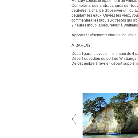
Mercury constitue également un véritab
Cormorans, goélands, canards de Nouve
peut-être la chance d'observer un fou a
peuplant les eaux. Ouvrez les yeux, vous
commentera les fabuleux trésors qui s'off
2 heures inoubliables, retour à Whitiang
Apporter
: vêtements chauds, bouteille d
À SAVOIR
Départ garanti avec un minimum de
4 p
Départ quotidien du port de Whitianga
De décembre à février, départ supplém