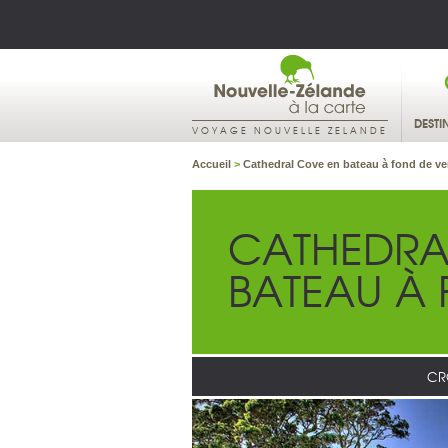
DESTI
VOYAGE NOUVELLE ZELANDE
Accueil
>
Cathedral Cove en bateau à fond de ve
CATHEDRA
BATEAU À 
CR