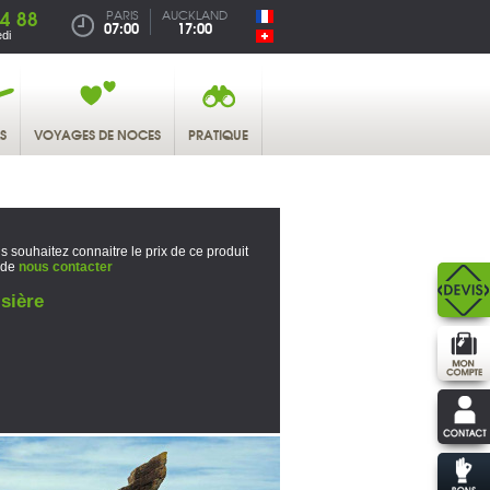
4 88
PARIS
AUCKLAND
07:00
17:00
di
S
VOYAGES DE NOCES
PRATIQUE
s souhaitez connaitre le prix de ce produit
 de
nous contacter
sière