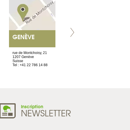
GENÈVE
NANTES
ET SIÈGE SOCIAL
rue de Montchoisy, 21
2 ter, rue des Olivettes
1207 Genève
CS33221
Suisse
44032 Nantes Cedex 1
Tel : +41 22 786 14 88
France
Tel : +33 2 52 20 20 45
Inscription
NEWSLETTER