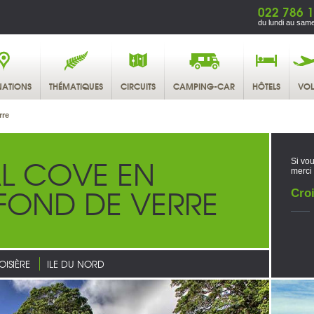
022 786 1
du lundi au same
NATIONS
THÉMATIQUES
CIRCUITS
CAMPING-CAR
HÔTELS
VOL
rre
L COVE EN
Si vou
merci
FOND DE VERRE
Croi
OISIÈRE
ILE DU NORD