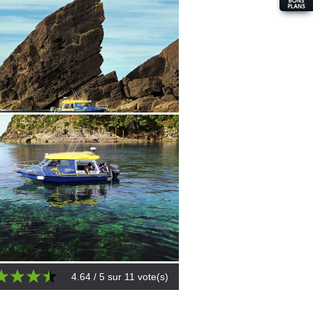
4.64
/ 5 sur
11
vote(s)