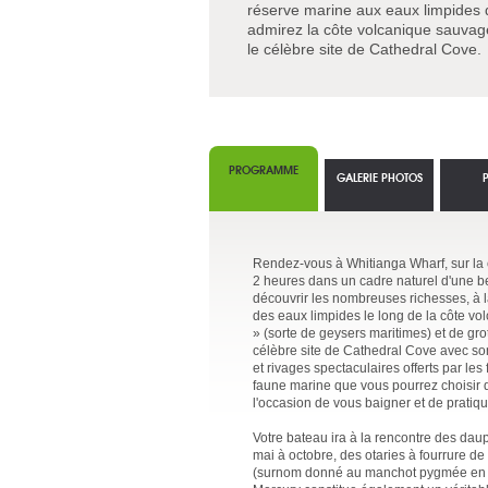
réserve marine aux eaux limpides 
admirez la côte volcanique sauvage,
le célèbre site de Cathedral Cove.
PROGRAMME
GALERIE PHOTOS
Rendez-vous à Whitianga Wharf, sur la 
2 heures dans un cadre naturel d'une be
découvrir les nombreuses richesses, à l
des eaux limpides le long de la côte vo
» (sorte de geysers maritimes) et de gr
célèbre site de Cathedral Cove avec son
et rivages spectaculaires offerts par l
faune marine que vous pourrez choisir d
l'occasion de vous baigner et de pratiqu
Votre bateau ira à la rencontre des dau
mai à octobre, des otaries à fourrure d
(surnom donné au manchot pygmée en rai