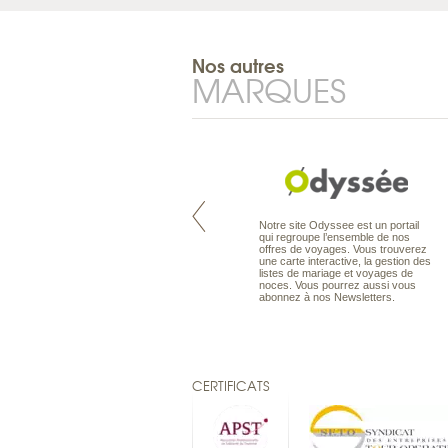
Nos autres
MARQUES
Pacifique à la carte est le spécialiste
Notre site Odyssee est un portail
des voyages dans le Pacifique.
qui regroupe l’ensemble de nos
Partez à l’autre bout du monde, en
offres de voyages. Vous trouverez
séjour ou en croisière, pour
une carte interactive, la gestion des
découvrir des peuples et des îles
listes de mariage et voyages de
toujours plus surprenants, en hôtels
noces. Vous pourrez aussi vous
de luxe, comme dans des pensions
abonnez à nos Newsletters.
de charme.
CERTIFICATS