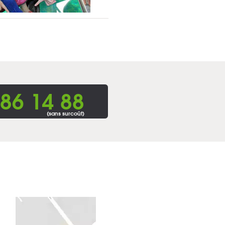
86 14 88
(sans surcoût)