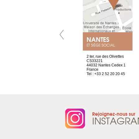
GENÈVE
NANTES
ET SIÈGE SOCIAL
rue de Montchoisy, 21
2 ter, rue des Olivettes
1207 Genève
CS33221
Suisse
44032 Nantes Cedex 1
Tel : +41 22 786 14 88
France
Tel : +33 2 52 20 20 45
Rejoignez-nous sur
INSTAGR