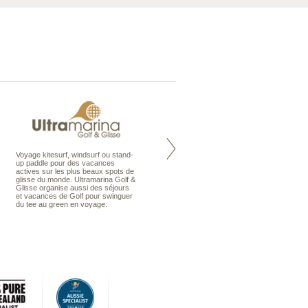
Voyage kitesurf, windsurf ou stand-
Maldives à la Carte propose tous
up paddle pour des vacances
les types de voyages aux Maldives,
actives sur les plus beaux spots de
en séjour ou en croisière, pour des
glisse du monde. Ultramarina Golf &
couples, des vacances en famille ou
Glisse organise aussi des séjours
individuels amateurs de croisière.
et vacances de Golf pour swinguer
Une sélection d’îles et hôtels, fruit
du tee au green en voyage.
d’un travail rigoureux, pour offrir le
meilleur des Maldives.