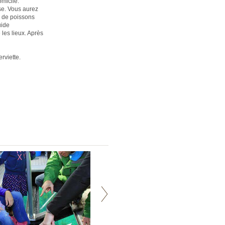
micile.
se. Vous aurez
s de poissons
uide
 les lieux. Après
rviette.