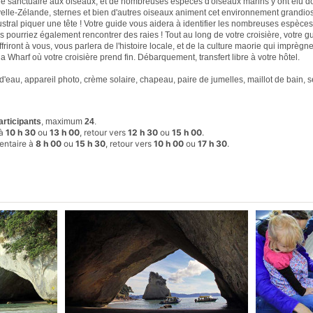
le sanctuaire aux oiseaux, et de nombreuses espèces d'oiseaux marins y ont élu do
lle-Zélande, sternes et bien d'autres oiseaux animent cet environnement grandio
ustral piquer une tête ! Votre guide vous aidera à identifier les nombreuses espèce
 pourriez également rencontrer des raies ! Tout au long de votre croisière, votre g
riront à vous, vous parlera de l'histoire locale, et de la culture maorie qui imprègne
a Wharf où votre croisière prend fin. Débarquement, transfert libre à votre hôtel.
'eau, appareil photo, crème solaire, chapeau, paire de jumelles, maillot de bain, se
articipants
, maximum
24
.
 à
10 h 30
ou
13 h 00
, retour vers
12 h 30
ou
15 h 00
.
entaire à
8 h 00
ou
15 h 30
, retour vers
10 h 00
ou
17 h 30
.