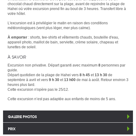
chocolat chaud directement sur la plage, avant de rejoindre la plage de
Hahei où votre excursion prend fin au bout de 3 heures. Transfert libre à
votre hôtel.
L'excursion est à privilégier le matin en raison des conditions
météorologiques (vent plus léger, mer plus calme).
À emporter
: shorts, tee-shirts et vêtements chauds, bouteille d'eau,
appareil photo, maillot de bain, serviette, crème solaire, chapeau et
lunettes de soleil.
À SAVOIR
Excursion non privative. Départ garanti avec maximum
8
personnes par
guide.
Départ quotidien de la plage de Hahei vers
8 h 45
et
13 h 30
de
septembre à avril et vers
9 h 30
et
13 h00
de mai à août. Retour environ 3
heures plus tard.
Cette excursion n'opère pas le 25/12.
Cette excursion n’est pas adaptée aux enfants de moins de 5 ans.
GALERIE PHOTOS
PRIX