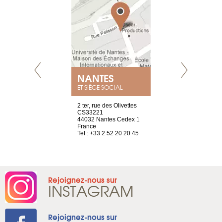
E
NANTES
PARIS
ET SIÈGE SOCIAL
choisy, 21
2 ter, rue des Olivettes
Nouvelle adr
ve
CS33221
12 rue de la
44032 Nantes Cedex 1
d'Antin
2 786 14 88
France
75009 Paris
Tel : +33 2 52 20 20 45
France
Tel : +33 1 8
Rejoignez-nous sur
INSTAGRAM
Rejoignez-nous sur