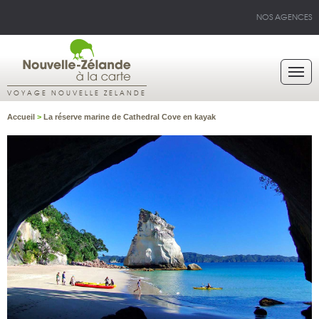
NOS AGENCES
VOYAGE NOUVELLE ZELANDE
Accueil
>
La réserve marine de Cathedral Cove en kayak