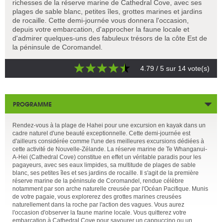
richesses de la réserve marine de Cathedral Cove, avec ses
plages de sable blanc, petites îles, grottes marines et jardins
de rocaille. Cette demi-journée vous donnera l'occasion,
depuis votre embarcation, d'approcher la faune locale et
d'admirer quelques-uns des fabuleux trésors de la côte Est de
la péninsule de Coromandel.
4.79
/ 5 sur
14
vote(s)
PROGRAMME
Rendez-vous à la plage de Hahei pour une excursion en kayak dans un
cadre naturel d'une beauté exceptionnelle. Cette demi-journée est
d'ailleurs considérée comme l'une des meilleures excursions dédiées à
cette activité de Nouvelle-Zélande. La réserve marine de Te Whanganui-
A-Hei (Cathedral Cove) constitue en effet un véritable paradis pour les
pagayeurs, avec ses eaux limpides, sa multitude de plages de sable
blanc, ses petites îles et ses jardins de rocaille. Il s'agit de la première
réserve marine de la péninsule de Coromandel, rendue célèbre
notamment par son arche naturelle creusée par l'Océan Pacifique. Munis
de votre pagaie, vous explorerez des grottes marines creusées
naturellement dans la roche par l'action des vagues. Vous aurez
l'occasion d'observer la faune marine locale. Vous quitterez votre
embarcation à Cathedral Cove pour savourer un cappuccino ou un