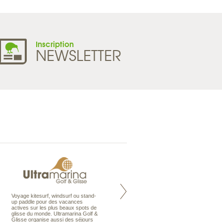
Inscription
NEWSLETTER
Voyage kitesurf, windsurf ou stand-
Maldives à la Carte propose tous
up paddle pour des vacances
les types de voyages aux Maldives,
actives sur les plus beaux spots de
en séjour ou en croisière, pour des
glisse du monde. Ultramarina Golf &
couples, des vacances en famille ou
Glisse organise aussi des séjours
individuels amateurs de croisière.