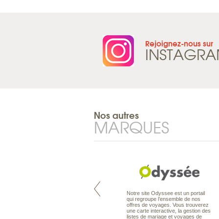
Rejoignez-nous sur
INSTAGR
Nos autres
MARQUES
Pacifique à la carte est le spécialiste
Notre site Odyssee est un portail
des voyages dans le Pacifique.
qui regroupe l’ensemble de nos
Partez à l’autre bout du monde, en
offres de voyages. Vous trouverez
séjour ou en croisière, pour
une carte interactive, la gestion des
découvrir des peuples et des îles
listes de mariage et voyages de