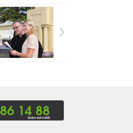
86 14 88
(sans surcoût)