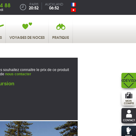
4 88
PARIS
AUCKLAND
20:52
06:52
di
S
VOYAGES DE NOCES
PRATIQUE
s souhaitez connaitre le prix de ce produit
 de
nous contacter
ursion