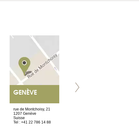
GENÈVE
NANTES
ET SIÈGE SOCIAL
rue de Montchoisy, 21
2 ter, rue des Olivettes
1207 Genève
CS33221
Suisse
44032 Nantes Cedex 1
Tel : +41 22 786 14 88
France
Tel : +33 2 52 20 20 45