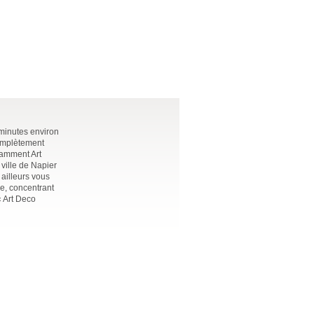
 minutes environ
complètement
otamment Art
ville de Napier
 ailleurs vous
le, concentrant
« Art Deco