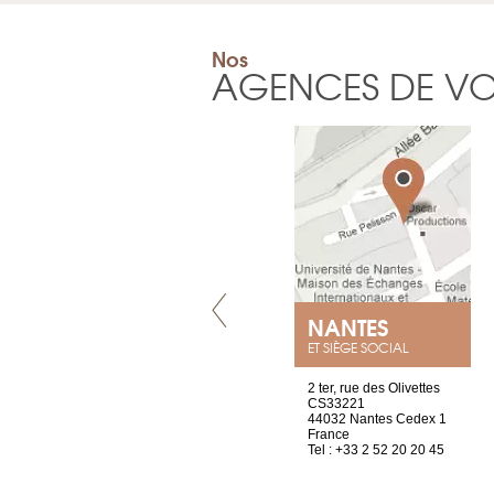
Nos
AGENCES DE V
GENÈVE
NANTES
ET SIÈGE SOCIAL
rue de Montchoisy, 21
2 ter, rue des Olivettes
1207 Genève
CS33221
Suisse
44032 Nantes Cedex 1
Tel : +41 22 786 14 88
France
Tel : +33 2 52 20 20 45