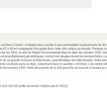
 Art Deco Centre » à Napier pour assister à une présentation audiovisuelle de 30
ille d'1 h 30 en compagnie d'un guide dans cette ville unique au monde. Presque 
le feu en 1931, la ville de Napier fut reconstruite dans le style des années 1930, n
 et essentiellement géométriques, connut son apogée durant les années folles. La 
on de sa grande richesse architecturale, caractéristique de cette époque. Nulle part
ents construits dans ce style, notamment dans le quartier « Art Deco » du centre-vil
fs des années 1930. Votre découverte de la ville prend fin au bout de 2 heures au 
ur vers 16 h 00 (cette excursion n'opère pas le 25/12).