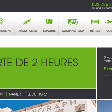
022 786 1
du lundi au same
NATIONS
THÉMATIQUES
CIRCUITS
CAMPING-CAR
HÔTELS
VOL
E DE 2 HEURES
Si vou
merci
Exc
ON
NAPIER
ILE DU NORD