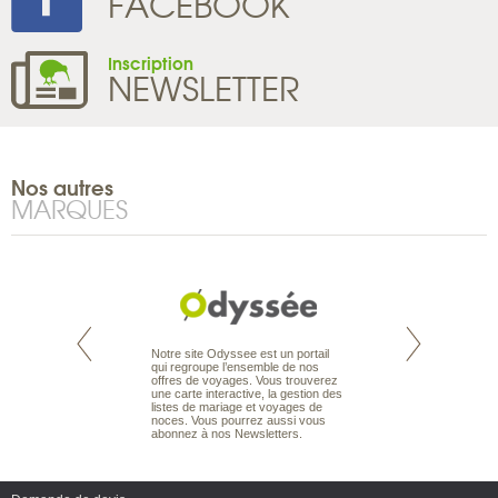
FACEBOOK
Inscription
NEWSLETTER
Nos autres
MARQUES
te est le spécialiste
Notre site Odyssee est un portail
Depuis bientôt 30 
 le Pacifique.
qui regroupe l’ensemble de nos
acquis une solide r
bout du monde, en
offres de voyages. Vous trouverez
spécialiste du voy
sière, pour
une carte interactive, la gestion des
sous-marine. Plon
ples et des îles
listes de mariage et voyages de
ou débutants, vou
prenants, en hôtels
noces. Vous pourrez aussi vous
offres de séjour et
dans des pensions
abonnez à nos Newsletters.
dans le monde enti