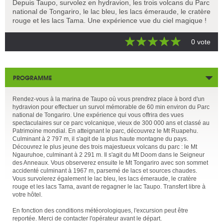
Depuis Taupo, survolez en hydravion, les trois volcans du Parc
national de Tongariro, le lac bleu, les lacs émeraude, le cratère
rouge et les lacs Tama. Une expérience vue du ciel magique !
0 vote
PROGRAMME
Rendez-vous à la marina de Taupo où vous prendrez place à bord d'un
hydravion pour effectuer un survol mémorable de 60 min environ du Parc
national de Tongariro. Une expérience qui vous offrira des vues
spectaculaires sur ce parc volcanique, vieux de 300 000 ans et classé au
Patrimoine mondial. En atteignant le parc, découvrez le Mt Ruapehu.
Culminant à 2 797 m, il s'agit de la plus haute montagne du pays.
Découvrez le plus jeune des trois majestueux volcans du parc : le Mt
Ngauruhoe, culminant à 2 291 m. Il s'agit du Mt Doom dans le Seigneur
des Anneaux. Vous observerez ensuite le Mt Tongariro avec son sommet
accidenté culminant à 1967 m, parsemé de lacs et sources chaudes.
Vous survolerez également le lac bleu, les lacs émeraude, le cratère
rouge et les lacs Tama, avant de regagner le lac Taupo. Transfert libre à
votre hôtel.
En fonction des conditions météorologiques, l'excursion peut être
reportée. Merci de contacter l'opérateur avant le départ.