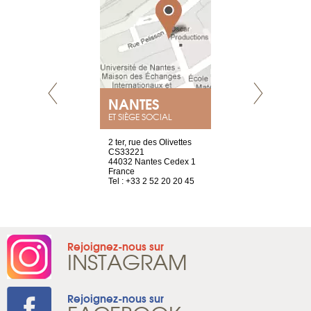
E
NANTES
PARIS
ET SIÈGE SOCIAL
choisy, 21
2 ter, rue des Olivettes
Nouvelle adr
ve
CS33221
12 rue de la
44032 Nantes Cedex 1
d'Antin
2 786 14 88
France
75009 Paris
Tel : +33 2 52 20 20 45
France
Tel : +33 1 8
Rejoignez-nous sur
INSTAGRAM
Rejoignez-nous sur