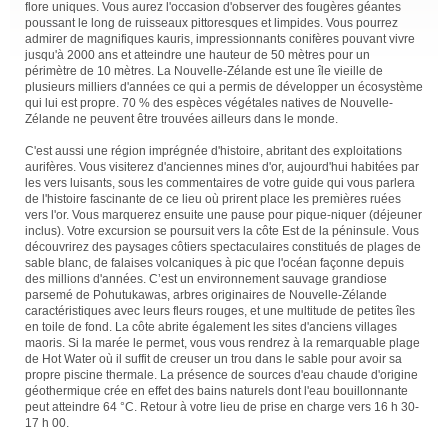
flore uniques. Vous aurez l'occasion d'observer des fougères géantes
poussant le long de ruisseaux pittoresques et limpides. Vous pourrez
admirer de magnifiques kauris, impressionnants conifères pouvant vivre
jusqu'à 2000 ans et atteindre une hauteur de 50 mètres pour un
périmètre de 10 mètres. La Nouvelle-Zélande est une île vieille de
plusieurs milliers d'années ce qui a permis de développer un écosystème
qui lui est propre. 70 % des espèces végétales natives de Nouvelle-
Zélande ne peuvent être trouvées ailleurs dans le monde.
C'est aussi une région imprégnée d'histoire, abritant des exploitations
aurifères. Vous visiterez d'anciennes mines d'or, aujourd'hui habitées par
les vers luisants, sous les commentaires de votre guide qui vous parlera
de l'histoire fascinante de ce lieu où prirent place les premières ruées
vers l'or. Vous marquerez ensuite une pause pour pique-niquer (déjeuner
inclus). Votre excursion se poursuit vers la côte Est de la péninsule. Vous
découvrirez des paysages côtiers spectaculaires constitués de plages de
sable blanc, de falaises volcaniques à pic que l'océan façonne depuis
des millions d'années. C’est un environnement sauvage grandiose
parsemé de Pohutukawas, arbres originaires de Nouvelle-Zélande
caractéristiques avec leurs fleurs rouges, et une multitude de petites îles
en toile de fond. La côte abrite également les sites d'anciens villages
maoris. Si la marée le permet, vous vous rendrez à la remarquable plage
de Hot Water où il suffit de creuser un trou dans le sable pour avoir sa
propre piscine thermale. La présence de sources d'eau chaude d'origine
géothermique crée en effet des bains naturels dont l'eau bouillonnante
peut atteindre 64 °C. Retour à votre lieu de prise en charge vers 16 h 30-
17 h 00.