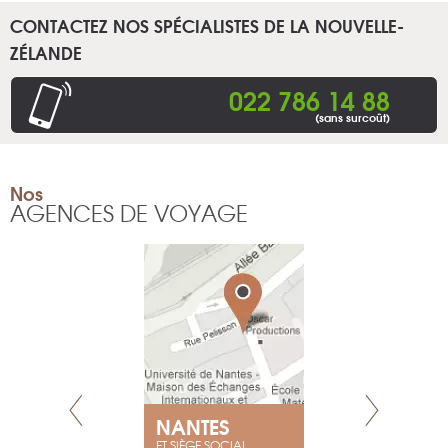
CONTACTEZ NOS SPÉCIALISTES DE LA NOUVELLE-
ZÉLANDE
022 786 14 88
(sans surcoût)
Nos
AGENCES DE VOYAGE
E
NANTES
PARIS
ET SIÈGE SOCIAL