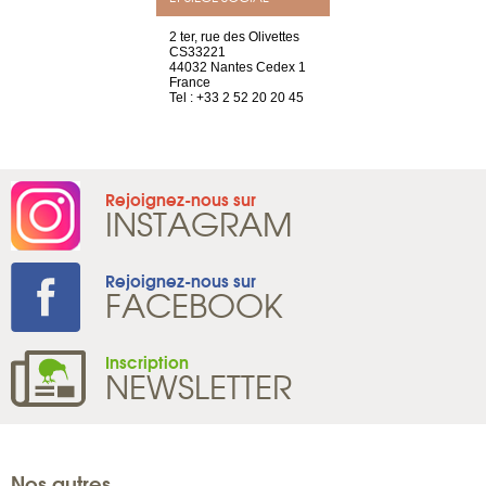
choisy, 21
2 ter, rue des Olivettes
Nouvelle adr
ve
CS33221
12 rue de la
44032 Nantes Cedex 1
d'Antin
2 786 14 88
France
75009 Paris
Tel : +33 2 52 20 20 45
France
Tel : +33 1 8
Rejoignez-nous sur
INSTAGRAM
Rejoignez-nous sur
FACEBOOK
Inscription
NEWSLETTER
Nos autres