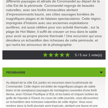
différents paysages et attraits de Coromandel au départ de la
côte Est de la péninsule. Coromandel regorge de beautés
naturelles, avec ses forêts immaculées abritant
d'impressionnants kauris, ses côtes sauvages bordées de
magnifiques plages et de falaises spectaculaires. Cette région,
imprégnée d'histoire avec ses anciennes exploitations
aurifères, est aussi célèbre pour son activité thermale ; sur la
plage de Hot Water, il suffit de creuser un trou dans le sable
pour avoir sa propre piscine thermale ! Une excursion qui vous
dévoilera un échantillon des richesses de cette péninsule, et
qui ravira les amoureux de la photographie.
5
/ 5 sur
1
vote(s)
PROGRAMME
Au départ de la côte Est, partez en excursion dans la péninsule de
Coromandel. Cette région est dotée de magnifiques plages de sable
blanc et de somptueux paysages de montagnes couvertes d'une forêt
dense, avec l'Océan Pacifique à l'Est, et les baies et criques isolées du
golfe de Hauraki à l'Ouest. Au cours de cette journée, vous découvrirez
un échantillon des richesses naturelles de cette région. Vous vous
rendrez dans la forêt pluviale semi-tropicale, abritant une faune et une