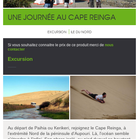
UNE JOURNÉE AU CAPE REINGA
EXCURSION
ILE DU NORD
Si vous souhaitez connaitre le prix de ce produit merci de
nous
contacter
Excursion
Au départ de Paihia ou Kerikeri, rejoignez le Cape Reinga, à
l'extrémité Nord de la péninsule d'Aupouri. Là, l'océan semble
s'étendre à l'infini. Son phare isolé, au pied duquel se heurtent