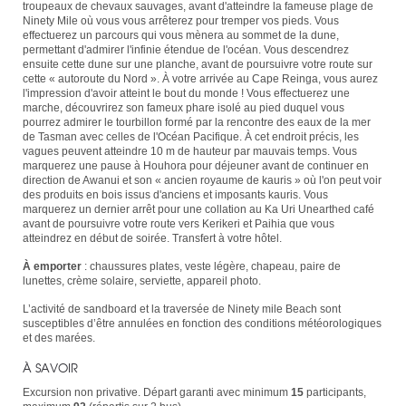
troupeaux de chevaux sauvages, avant d'atteindre la fameuse plage de
Ninety Mile où vous vous arrêterez pour tremper vos pieds. Vous
effectuerez un parcours qui vous mènera au sommet de la dune,
permettant d'admirer l'infinie étendue de l'océan. Vous descendrez
ensuite cette dune sur une planche, avant de poursuivre votre route sur
cette « autoroute du Nord ». À votre arrivée au Cape Reinga, vous aurez
l'impression d'avoir atteint le bout du monde ! Vous effectuerez une
marche, découvrirez son fameux phare isolé au pied duquel vous
pourrez admirer le tourbillon formé par la rencontre des eaux de la mer
de Tasman avec celles de l'Océan Pacifique. À cet endroit précis, les
vagues peuvent atteindre 10 m de hauteur par mauvais temps. Vous
marquerez une pause à Houhora pour déjeuner avant de continuer en
direction de Awanui et son « ancien royaume de kauris » où l'on peut voir
des produits en bois issus d'anciens et imposants kauris. Vous
marquerez un dernier arrêt pour une collation au Ka Uri Unearthed café
avant de poursuivre votre route vers Kerikeri et Paihia que vous
atteindrez en début de soirée. Transfert à votre hôtel.
À emporter
: chaussures plates, veste légère, chapeau, paire de
lunettes, crème solaire, serviette, appareil photo.
L’activité de sandboard et la traversée de Ninety mile Beach sont
susceptibles d’être annulées en fonction des conditions météorologiques
et des marées.
À SAVOIR
Excursion non privative. Départ garanti avec minimum
15
participants,