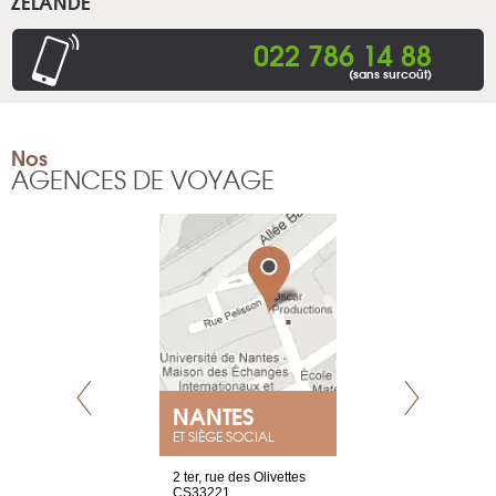
ZÉLANDE
022 786 14 88
(sans surcoût)
Nos
AGENCES DE VOYAGE
E
NANTES
PARIS
ET SIÈGE SOCIAL
choisy, 21
2 ter, rue des Olivettes
Nouvelle adr
ve
CS33221
12 rue de la