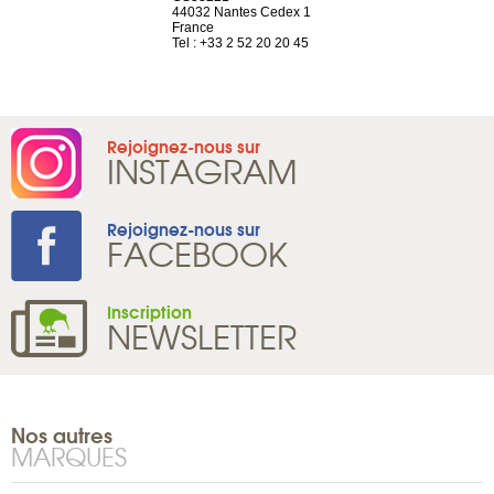
44032 Nantes Cedex 1
d'Antin
2 786 14 88
France
75009 Paris
Tel : +33 2 52 20 20 45
France
Tel : +33 1 8
Rejoignez-nous sur
INSTAGRAM
Rejoignez-nous sur
FACEBOOK
Inscription
NEWSLETTER
Nos autres
MARQUES