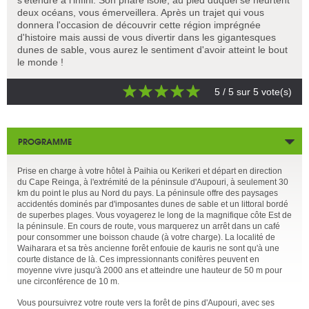
deux océans, vous émerveillera. Après un trajet qui vous
donnera l'occasion de découvrir cette région imprégnée
d'histoire mais aussi de vous divertir dans les gigantesques
dunes de sable, vous aurez le sentiment d'avoir atteint le bout
le monde !
5
/ 5 sur
5
vote(s)
PROGRAMME
Prise en charge à votre hôtel à Paihia ou Kerikeri et départ en direction
du Cape Reinga, à l'extrémité de la péninsule d'Aupouri, à seulement 30
km du point le plus au Nord du pays. La péninsule offre des paysages
accidentés dominés par d'imposantes dunes de sable et un littoral bordé
de superbes plages. Vous voyagerez le long de la magnifique côte Est de
la péninsule. En cours de route, vous marquerez un arrêt dans un café
pour consommer une boisson chaude (à votre charge). La localité de
Waiharara et sa très ancienne forêt enfouie de kauris ne sont qu'à une
courte distance de là. Ces impressionnants conifères peuvent en
moyenne vivre jusqu'à 2000 ans et atteindre une hauteur de 50 m pour
une circonférence de 10 m.
Vous poursuivrez votre route vers la forêt de pins d'Aupouri, avec ses