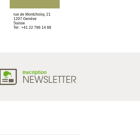
ET SIÈGE SOCIAL
rue de Montchoisy, 21
2 ter, rue des Olivettes
1207 Genève
CS33221
Suisse
44032 Nantes Cedex 1
Tel : +41 22 786 14 88
France
Tel : +33 2 52 20 20 45
Inscription
NEWSLETTER