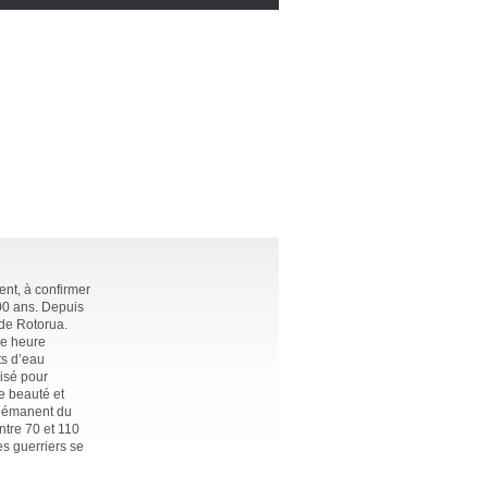
nt, à confirmer
000 ans. Depuis
 de Rotorua.
ne heure
ts d’eau
lisé pour
e beauté et
i émanent du
ntre 70 et 110
es guerriers se