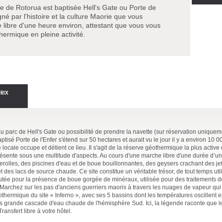
e de Rotorua est baptisée Hell's Gate ou Porte de
né par l'histoire et la culture Maorie que vous
libre d'une heure environ, attestant que vous vous
ermique en pleine activité.
PRIX
arc de Hell's Gate ou possibilité de prendre la navette (sur réservation uniqueme
tisé Porte de l'Enfer s'étend sur 50 hectares et aurait vu le jour il y a environ 10 
cale occupe et détient ce lieu. Il s'agit de la réserve géothermique la plus active
résente sous une multitude d'aspects. Au cours d'une marche libre d'une durée d’u
rolles, des piscines d'eau et de boue bouillonnantes, des geysers crachant des je
 des lacs de source chaude. Ce site constitue un véritable trésor, de tout temps uti
éputée pour la présence de boue gorgée de minéraux, utilisée pour des traitements d
Marchez sur les pas d'anciens guerriers maoris à travers les nuages de vapeur qu
éothermique du site « Inferno », avec ses 5 bassins dont les températures oscillent e
us grande cascade d'eau chaude de l'hémisphère Sud. Ici, la légende raconte que l
ransfert libre à votre hôtel.