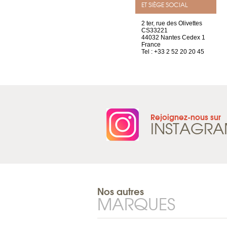
ET SIÈGE SOCIAL
rue de Montchoisy, 21
2 ter, rue des Olivettes
1207 Genève
CS33221
Suisse
44032 Nantes Cedex 1
Tel : +41 22 786 14 88
France
Tel : +33 2 52 20 20 45
Rejoignez-nous sur
INSTAGR
Nos autres
MARQUES