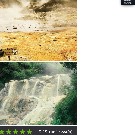
5
/ 5 sur
1
vote(s)