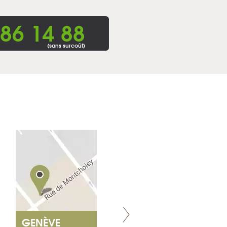
86 14 88
(sans surcoût)
GENÈVE
NANTES