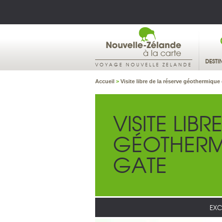
DESTI
VOYAGE NOUVELLE ZELANDE
Accueil
>
Visite libre de la réserve géothermique
VISITE LIB
GÉOTHERMI
GATE
EXC