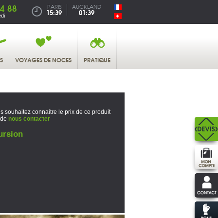
4 88
PARIS
AUCKLAND
15:39
01:39
di
S
VOYAGES DE NOCES
PRATIQUE
s souhaitez connaitre le prix de ce produit
 de
nous contacter
ursion