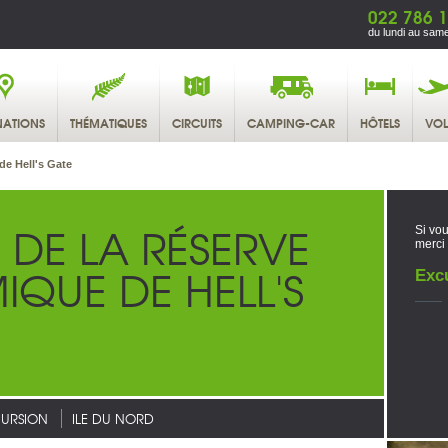
022 786 1
du lundi au same
NATIONS
THÉMATIQUES
CIRCUITS
CAMPING-CAR
HÔTELS
VOL
 de Hell's Gate
RE DE LA RÉSERVE
Si vou
merci
QUE DE HELL'S
Exc
URSION
ILE DU NORD