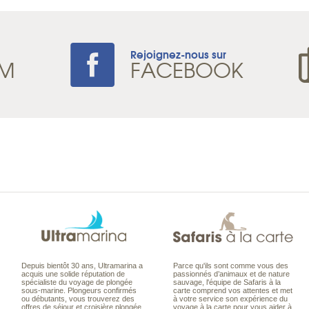
Rejoignez-nous sur
AM
FACEBOOK
Depuis bientôt 30 ans, Ultramarina a
Parce qu'ils sont comme vous des
acquis une solide réputation de
passionnés d’animaux et de nature
spécialiste du voyage de plongée
sauvage, l'équipe de Safaris à la
sous-marine. Plongeurs confirmés
carte comprend vos attentes et met
ou débutants, vous trouverez des
à votre service son expérience du
offres de séjour et croisière plongée
voyage à la carte pour vous aider à