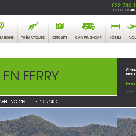
022 786 1
du lundi au same
NATIONS
THÉMATIQUES
CIRCUITS
CAMPING-CAR
HÔTELS
VOL
 EN FERRY
Si vou
merci
Fer
WELLINGTON
ILE DU NORD