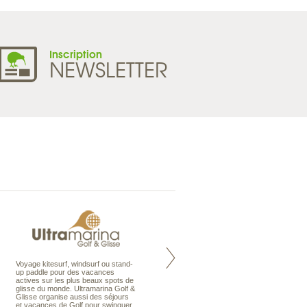
Inscription
NEWSLETTER
Voyage kitesurf, windsurf ou stand-
Maldives à la Carte propose tous
up paddle pour des vacances
les types de voyages aux Maldives,
actives sur les plus beaux spots de
en séjour ou en croisière, pour des
glisse du monde. Ultramarina Golf &
couples, des vacances en famille ou
Glisse organise aussi des séjours
individuels amateurs de croisière.
et vacances de Golf pour swinguer
Une sélection d’îles et hôtels, fruit