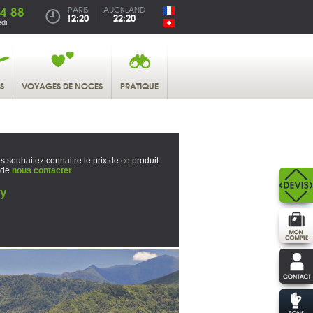
4 88
PARIS
AUCKLAND
12:20
22:20
di
S
VOYAGES DE NOCES
PRATIQUE
s souhaitez connaitre le prix de ce produit
 de
nous contacter
ry