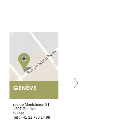
GENÈVE
NANTES
ET SIÈGE SOCIAL
rue de Montchoisy, 21
2 ter, rue des Olivettes
1207 Genève
CS33221
Suisse
44032 Nantes Cedex 1
Tel : +41 22 786 14 88
France
Tel : +33 2 52 20 20 45