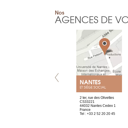
Nos
AGENCES DE V
GENÈVE
NANTES
ET SIÈGE SOCIAL
rue de Montchoisy, 21
2 ter, rue des Olivettes
1207 Genève
CS33221
Suisse
44032 Nantes Cedex 1
Tel : +41 22 786 14 88
France
Tel : +33 2 52 20 20 45