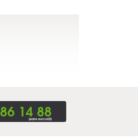
86 14 88
(sans surcoût)