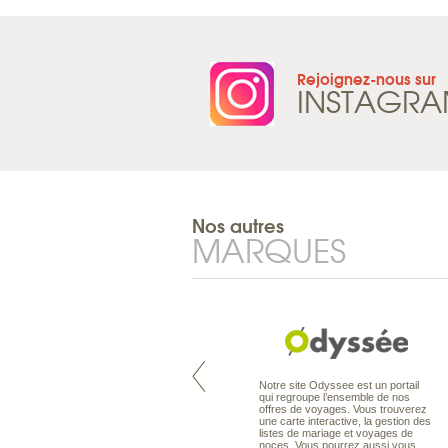
Rejoignez-nous sur
INSTAGR
Nos autres
MARQUES
Pacifique à la carte est le spécialiste
Notre site Odyssee est un portail
des voyages dans le Pacifique.
qui regroupe l’ensemble de nos
Partez à l’autre bout du monde, en
offres de voyages. Vous trouverez
séjour ou en croisière, pour
une carte interactive, la gestion des
découvrir des peuples et des îles
listes de mariage et voyages de
toujours plus surprenants, en hôtels
noces. Vous pourrez aussi vous