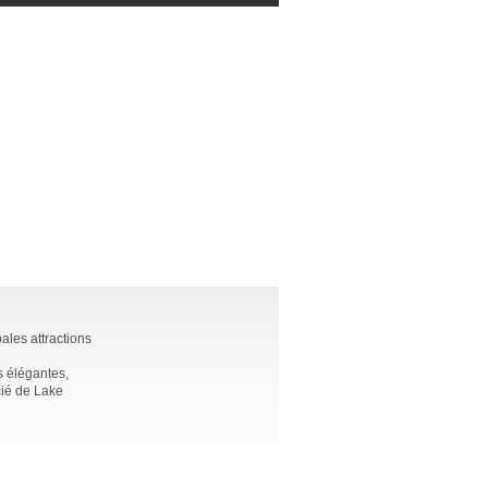
pales attractions
s élégantes,
cié de Lake