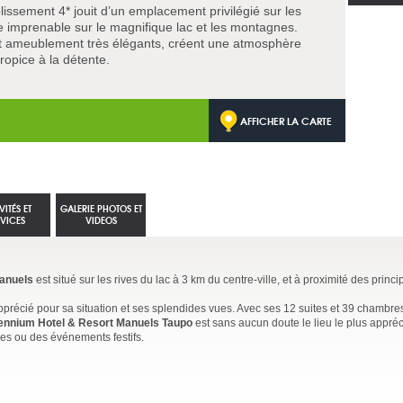
blissement 4* jouit d’un emplacement privilégié sur les
e imprenable sur le magnifique lac et les montagnes.
et ameublement très élégants, créent une atmosphère
opice à la détente.
AFFICHER LA CARTE
VITÉS ET
GALERIE PHOTOS ET
RVICES
VIDEOS
Manuels
est situé sur les rives du lac à 3 km du centre-ville, et à proximité des princi
pprécié pour sa situation et ses splendides vues. Avec ses 12 suites et 39 chambre
lennium Hotel & Resort Manuels Taupo
est sans aucun doute le lieu le plus appré
es ou des événements festifs.