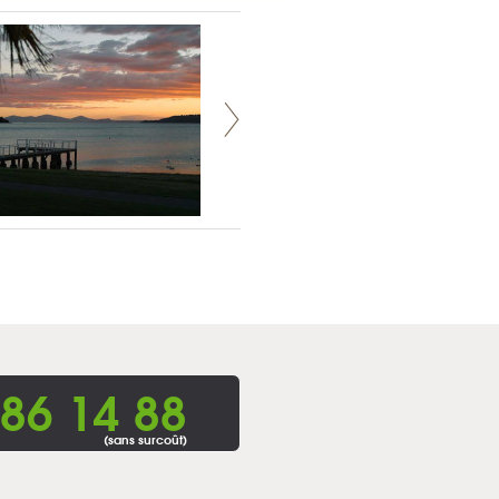
86 14 88
(sans surcoût)