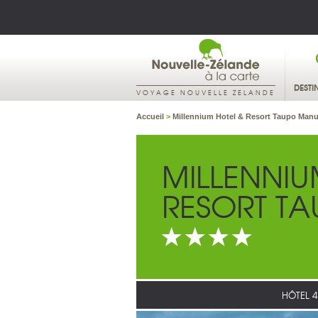
DESTI
VOYAGE NOUVELLE ZELANDE
Accueil
>
Millennium Hotel & Resort Taupo Manu
MILLENNIU
RESORT T
HÔTEL 4