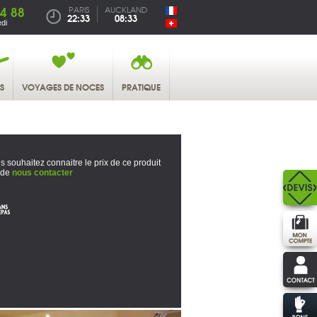
4 88
PARIS
AUCKLAND
22:33
08:33
di
S
VOYAGES DE NOCES
PRATIQUE
s souhaitez connaitre le prix de ce produit
 de
nous contacter