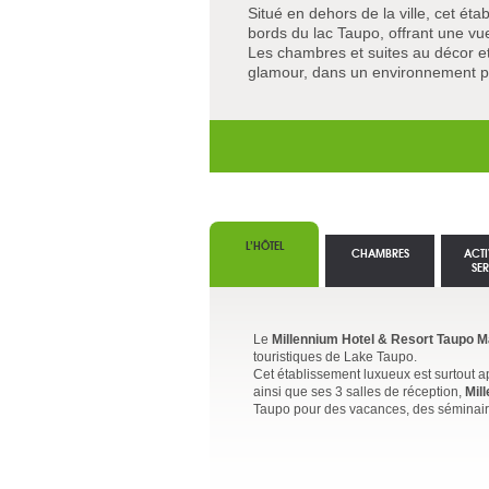
Situé en dehors de la ville, cet éta
bords du lac Taupo, offrant une vu
Les chambres et suites au décor 
glamour, dans un environnement pr
L’HÔTEL
CHAMBRES
ACTI
SE
Le
Millennium Hotel & Resort Taupo 
touristiques de Lake Taupo.
Cet établissement luxueux est surtout a
ainsi que ses 3 salles de réception,
Mil
Taupo pour des vacances, des séminair