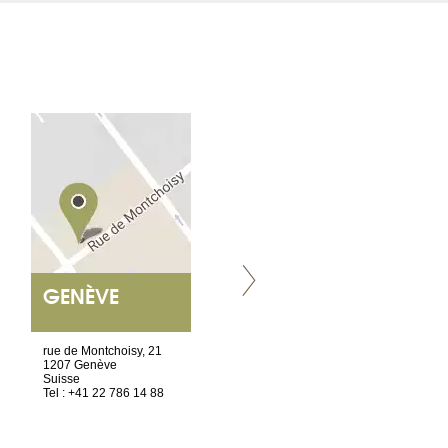
GENÈVE
NANTES
ET SIÈGE SOCIAL
rue de Montchoisy, 21
2 ter, rue des Olivettes
1207 Genève
CS33221
Suisse
44032 Nantes Cedex 1
Tel : +41 22 786 14 88
France
Tel : +33 2 52 20 20 45