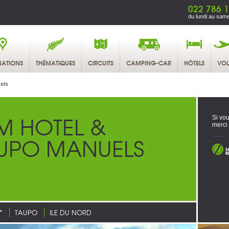
022 786 1
du lundi au same
NATIONS
THÉMATIQUES
CIRCUITS
CAMPING-CAR
HÔTELS
VOL
els
M HOTEL &
Si vou
merci
AUPO MANUELS
*
TAUPO
ILE DU NORD