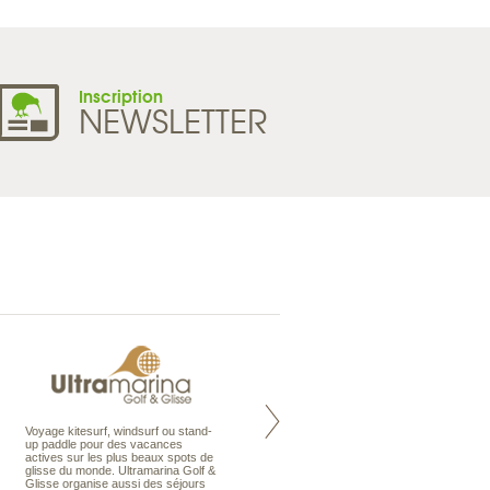
Inscription
NEWSLETTER
Voyage kitesurf, windsurf ou stand-
Maldives à la Carte propose tous
up paddle pour des vacances
les types de voyages aux Maldives,
actives sur les plus beaux spots de
en séjour ou en croisière, pour des
glisse du monde. Ultramarina Golf &
couples, des vacances en famille ou
Glisse organise aussi des séjours
individuels amateurs de croisière.