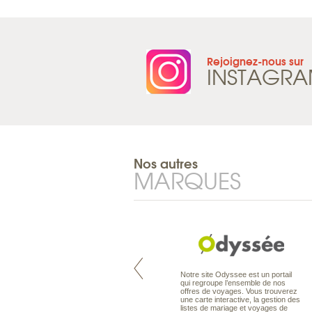
Rejoignez-nous sur
INSTAGR
Nos autres
MARQUES
Pacifique à la carte est le spécialiste
Notre site Odyssee est un portail
des voyages dans le Pacifique.
qui regroupe l’ensemble de nos
Partez à l’autre bout du monde, en
offres de voyages. Vous trouverez
séjour ou en croisière, pour
une carte interactive, la gestion des
découvrir des peuples et des îles
listes de mariage et voyages de