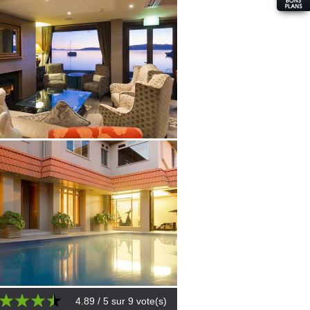
4.89
/ 5 sur
9
vote(s)