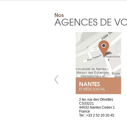
Nos
AGENCES DE V
GENÈVE
NANTES
ET SIÈGE SOCIAL
rue de Montchoisy, 21
2 ter, rue des Olivettes
1207 Genève
CS33221
Suisse
44032 Nantes Cedex 1
Tel : +41 22 786 14 88
France
Tel : +33 2 52 20 20 45