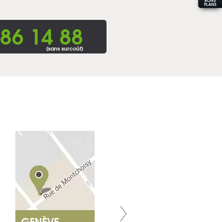
86 14 88
(sans surcoût)
GENÈVE
NANTES