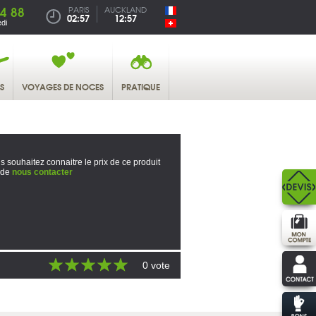
4 88
PARIS
AUCKLAND
02:57
12:57
di
S
VOYAGES DE NOCES
PRATIQUE
s souhaitez connaitre le prix de ce produit
 de
nous contacter
0 vote