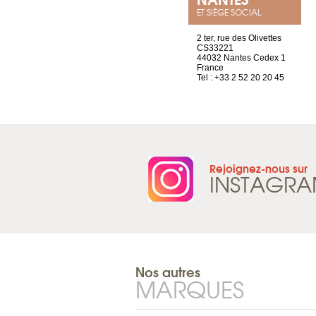
ET SIÈGE SOCIAL
rue de Montchoisy, 21
2 ter, rue des Olivettes
1207 Genève
CS33221
Suisse
44032 Nantes Cedex 1
Tel : +41 22 786 14 88
France
Tel : +33 2 52 20 20 45
Rejoignez-nous sur
INSTAGR
Nos autres
MARQUES