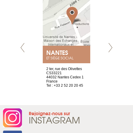
E
NANTES
PARIS
ET SIÈGE SOCIAL
choisy, 21
2 ter, rue des Olivettes
Nouvelle adr
ve
CS33221
12 rue de la
44032 Nantes Cedex 1
d'Antin
2 786 14 88
France
75009 Paris
Tel : +33 2 52 20 20 45
France
Tel : +33 1 8
Rejoignez-nous sur
INSTAGRAM