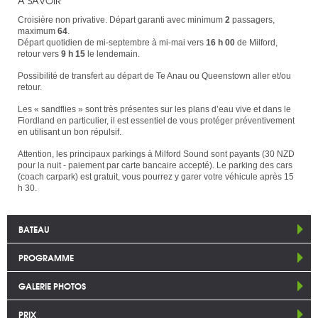
À SAVOIR
Croisière non privative. Départ garanti avec minimum
2
passagers,
maximum
64
.
Départ quotidien de mi-septembre à mi-mai vers
16 h 00
de Milford,
retour vers
9 h 15
le lendemain.
Possibilité de transfert au départ de Te Anau ou Queenstown aller et/ou
retour.
Les « sandflies » sont très présentes sur les plans d’eau vive et dans le
Fiordland en particulier, il est essentiel de vous protéger préventivement
en utilisant un bon répulsif.
Attention, les principaux parkings à Milford Sound sont payants (30 NZD
pour la nuit - paiement par carte bancaire accepté). Le parking des cars
(coach carpark) est gratuit, vous pourrez y garer votre véhicule après 15
h 30.
BATEAU
PROGRAMME
GALERIE PHOTOS
PRIX