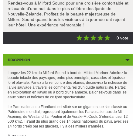
Rendez-vous à Milford Sound pour une croisière confortable et
relaxante d'une nuit dans le plus célèbre des fjords de
Nouvelle-Zélande. Profitez de la beauté majestueuse de
Milford Sound quand tous les visiteurs à la journée ont rejoint
leur hôtel. Une expérience mémorable !
0 vote
DESCRIPTION
Longez les 22 km du Milford Sound à bord du Milford Mariner. Admirez la
beauté intacte des paysages, entre pics enneigés, cascades et épaisse
forêt pluviale. Partez à la rencontre des otaries, découvrez la richesse de
la vie sauvage à travers les commentaires d'un guide naturaliste. Partez
en exploration en kayak ou à bord d'une annexe. Baignez-vous dans les
eaux pures et fraîches de ce fjord spectaculaire.
Le Parc national du Fiordland est situé sur un gigantesque site classé au
Patrimoine mondial, regroupant également les Parcs nationaux de Mt
Aspiring, de Westland Tai Poutini et de Aoraki-Mt Cook. S'étendant sur 12
500 km2, il s'agit du plus grand des 14 parcs nationaux du pays, avec ses
14 fjords créés par les glaciers, il y a des milliers d'années.