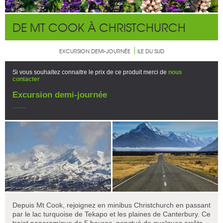
DE MT COOK À CHRISTCHURCH
EXCURSION DEMI-JOURNÉE
ILE DU SUD
Si vous souhaitez connaitre le prix de ce produit merci de
nous
contacter
Excursion demi-journée
Depuis Mt Cook, rejoignez en minibus Christchurch en passant
par le lac turquoise de Tekapo et les plaines de Canterbury. Ce
trajet panoramique de 5 heures, ponctué de quelques arrêts,