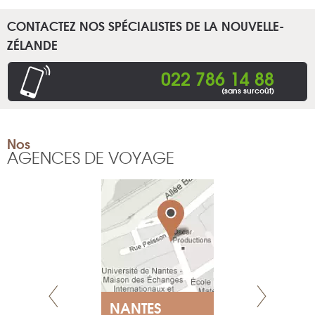
CONTACTEZ NOS SPÉCIALISTES DE LA NOUVELLE-
ZÉLANDE
022 786 14 88
(sans surcoût)
Nos
AGENCES DE VOYAGE
E
NANTES
PARIS