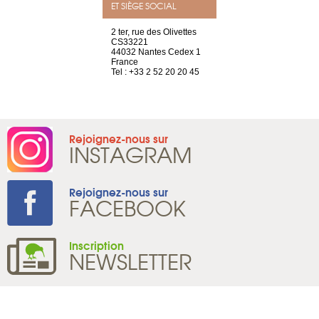
ET SIÈGE SOCIAL
choisy, 21
2 ter, rue des Olivettes
Nouvelle adr
ve
CS33221
12 rue de la
44032 Nantes Cedex 1
d'Antin
2 786 14 88
France
75009 Paris
Tel : +33 2 52 20 20 45
France
Tel : +33 1 8
Rejoignez-nous sur
INSTAGRAM
Rejoignez-nous sur
FACEBOOK
Inscription
NEWSLETTER