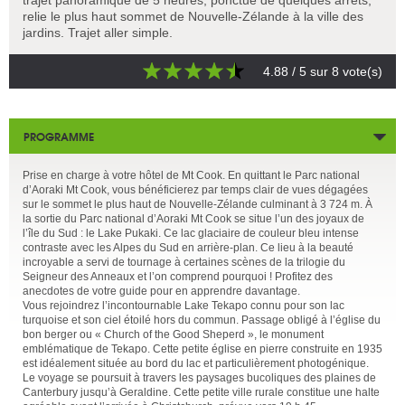
relie le plus haut sommet de Nouvelle-Zélande à la ville des
jardins. Trajet aller simple.
4.88
/ 5 sur
8
vote(s)
PROGRAMME
Prise en charge à votre hôtel de Mt Cook. En quittant le Parc national
d’Aoraki Mt Cook, vous bénéficierez par temps clair de vues dégagées
sur le sommet le plus haut de Nouvelle-Zélande culminant à 3 724 m. À
la sortie du Parc national d’Aoraki Mt Cook se situe l’un des joyaux de
l’île du Sud : le Lake Pukaki. Ce lac glaciaire de couleur bleu intense
contraste avec les Alpes du Sud en arrière-plan. Ce lieu à la beauté
incroyable a servi de tournage à certaines scènes de la trilogie du
Seigneur des Anneaux et l’on comprend pourquoi ! Profitez des
anecdotes de votre guide pour en apprendre davantage.
Vous rejoindrez l’incontournable Lake Tekapo connu pour son lac
turquoise et son ciel étoilé hors du commun. Passage obligé à l’église du
bon berger ou « Church of the Good Sheperd », le monument
emblématique de Tekapo. Cette petite église en pierre construite en 1935
est idéalement située au bord du lac et particulièrement photogénique.
Le voyage se poursuit à travers les paysages bucoliques des plaines de
Canterbury jusqu’à Geraldine. Cette petite ville rurale constitue une halte