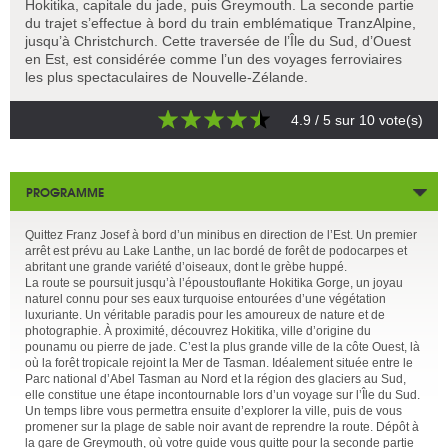
Hokitika, capitale du jade, puis Greymouth. La seconde partie
du trajet s’effectue à bord du train emblématique TranzAlpine,
jusqu’à Christchurch. Cette traversée de l’Île du Sud, d’Ouest
en Est, est considérée comme l’un des voyages ferroviaires
les plus spectaculaires de Nouvelle-Zélande.
4.9
/ 5 sur
10
vote(s)
PROGRAMME
Quittez Franz Josef à bord d’un minibus en direction de l’Est. Un premier
arrêt est prévu au Lake Lanthe, un lac bordé de forêt de podocarpes et
abritant une grande variété d’oiseaux, dont le grèbe huppé.
La route se poursuit jusqu’à l’époustouflante Hokitika Gorge, un joyau
naturel connu pour ses eaux turquoise entourées d’une végétation
luxuriante. Un véritable paradis pour les amoureux de nature et de
photographie. À proximité, découvrez Hokitika, ville d’origine du
pounamu ou pierre de jade. C’est la plus grande ville de la côte Ouest, là
où la forêt tropicale rejoint la Mer de Tasman. Idéalement située entre le
Parc national d’Abel Tasman au Nord et la région des glaciers au Sud,
elle constitue une étape incontournable lors d’un voyage sur l’Île du Sud.
Un temps libre vous permettra ensuite d’explorer la ville, puis de vous
promener sur la plage de sable noir avant de reprendre la route. Dépôt à
la gare de Greymouth, où votre guide vous quitte pour la seconde partie