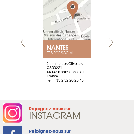
E
NANTES
PARIS
ET SIÈGE SOCIAL
choisy, 21
2 ter, rue des Olivettes
Nouvelle adr
ve
CS33221
12 rue de la
44032 Nantes Cedex 1
d'Antin
2 786 14 88
France
75009 Paris
Tel : +33 2 52 20 20 45
France
Tel : +33 1 8
Rejoignez-nous sur
INSTAGRAM
Rejoignez-nous sur