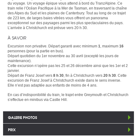
du voyage. Un voyage épique vous attend à bord du TranzAlpine. Ce
train relie l’Océan Pacifique à la Mer de Tasman, en traversant la chaîne
des Alpes du Sud et les plaines de Canterbury. Tout au long de ce trajet
de 223 km, de larges baies vitrées vous offrent un panorama
exceptionnel sur des paysages parmi les plus spectaculaires du pays.
L’arrivée à Christchurch est prévue vers 20 h 30.
À SAVOIR
Excursion non privative. Départ garanti avec minimum
1
, maximum
16
personnes (pour la partie en bus).
Départ quotidien du 1er novembre au 30 avril (excepté les jours de
maintenance).
Cette excursion n’opère pas les 25 et 26 décembre ainsi que les 1er et 2
janvier.
Départ de Franz Josef vers
8 h 30
, fin à Christchurch vers
20 h 30
. Cette
excursion de Franz Josef à Christchurch existe dans le sens inverse.
Elle n’est pas adaptée aux enfants de moins de 4 ans.
En cas d’indisponibilité du train, le trajet entre Greymouth et Christchurch
s’effectue en minibus via Castle Hill.
GALERIE PHOTOS
PRIX