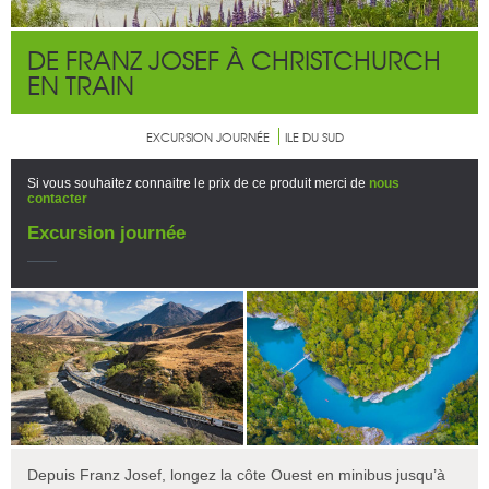
DE FRANZ JOSEF À CHRISTCHURCH
EN TRAIN
EXCURSION JOURNÉE
ILE DU SUD
Si vous souhaitez connaitre le prix de ce produit merci de
nous
contacter
Excursion journée
Depuis Franz Josef, longez la côte Ouest en minibus jusqu’à