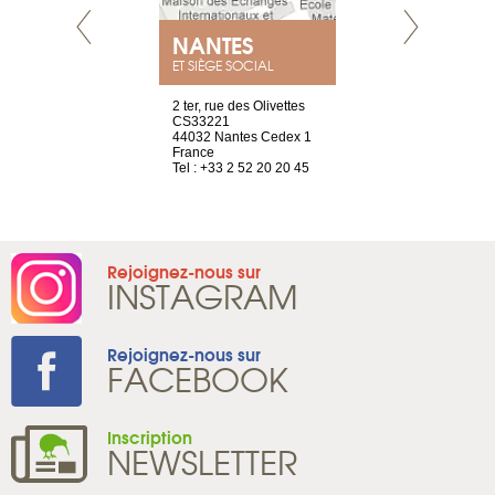
E
NANTES
PARIS
ET SIÈGE SOCIAL
choisy, 21
2 ter, rue des Olivettes
Nouvelle adr
ve
CS33221
12 rue de la
44032 Nantes Cedex 1
d'Antin
2 786 14 88
France
75009 Paris
Tel : +33 2 52 20 20 45
France
Tel : +33 1 8
Rejoignez-nous sur
INSTAGRAM
Rejoignez-nous sur
FACEBOOK
Inscription
NEWSLETTER