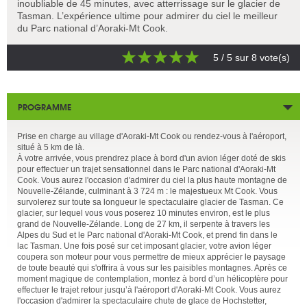
inoubliable de 45 minutes, avec atterrissage sur le glacier de
Tasman. L’expérience ultime pour admirer du ciel le meilleur
du Parc national d’Aoraki-Mt Cook.
5
/ 5 sur
8
vote(s)
PROGRAMME
Prise en charge au village d'Aoraki-Mt Cook ou rendez-vous à l'aéroport,
situé à 5 km de là.
À votre arrivée, vous prendrez place à bord d'un avion léger doté de skis
pour effectuer un trajet sensationnel dans le Parc national d'Aoraki-Mt
Cook. Vous aurez l'occasion d'admirer du ciel la plus haute montagne de
Nouvelle-Zélande, culminant à 3 724 m : le majestueux Mt Cook. Vous
survolerez sur toute sa longueur le spectaculaire glacier de Tasman. Ce
glacier, sur lequel vous vous poserez 10 minutes environ, est le plus
grand de Nouvelle-Zélande. Long de 27 km, il serpente à travers les
Alpes du Sud et le Parc national d'Aoraki-Mt Cook, et prend fin dans le
lac Tasman. Une fois posé sur cet imposant glacier, votre avion léger
coupera son moteur pour vous permettre de mieux apprécier le paysage
de toute beauté qui s'offrira à vous sur les paisibles montagnes. Après ce
moment magique de contemplation, montez à bord d’un hélicoptère pour
effectuer le trajet retour jusqu’à l'aéroport d'Aoraki-Mt Cook. Vous aurez
l'occasion d'admirer la spectaculaire chute de glace de Hochstetter,