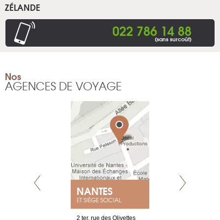
ZÉLANDE
022 786 14 88
(sans surcoût)
Nos
AGENCES DE VOYAGE
E
NANTES
PARIS
ET SIÈGE SOCIAL
choisy, 21
2 ter, rue des Olivettes
Nouvelle adr