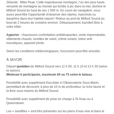
Zélande : Mitre Peak. Cette majestueuse montagne, l’un des plus hauts
versants de montagne au monde qui tombe à pic dans la mer, domine le
Milford Sound du haut de ses 1 695 m. En cours de navigation, vous
aurez peut-être l'opportunité d'observer des otaries, manchots ou
dauphins dans leur habitat naturel ! Retour au port de Milford Sound au
bout de 2 heures de croisière environ. Débarquement, transfert libre à
votre hôtel.
Apporter
: chaussures confortables antidérapantes, veste imperméable,
vêtements chauds, lunettes de soleil, crème solaire, lotion anti-
moustiques, appareil photo.
Selon les conditions météorologiques, l'excursion peut être annulée.
À SAVOIR
Départ
quotidien
de Milford Sound vers 11 h 00, 11 h 10 et 13 h 30 (selon
la saison).
Minimum 6 participants, maximum 60 ou 75 selon le bateau
.
Possibilité avec supplément d'accéder à l'Observatoire Sous-Marin,
permettant de découvrir, à plus de 10 m de profondeur, la riche faune et
la flore sous-marine du Milford Sound.
Possibilité avec supplément de prise en charge à Te Anau ou à
Queenstown.
Les « sandflies » sont très présentes sur les plans d’eau vive et dans le