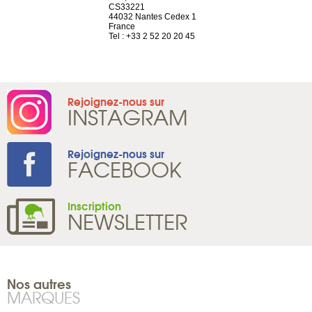
ve
CS33221
12 rue de la
44032 Nantes Cedex 1
d'Antin
2 786 14 88
France
75009 Paris
Tel : +33 2 52 20 20 45
France
Tel : +33 1 8
Rejoignez-nous sur
INSTAGRAM
Rejoignez-nous sur
FACEBOOK
Inscription
NEWSLETTER
Nos autres
MARQUES