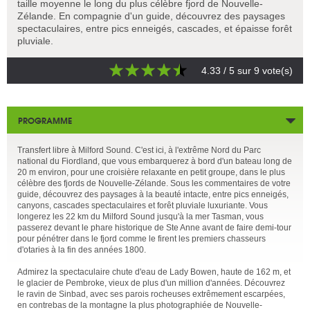
taille moyenne le long du plus célèbre fjord de Nouvelle-
Zélande. En compagnie d'un guide, découvrez des paysages
spectaculaires, entre pics enneigés, cascades, et épaisse forêt
pluviale.
4.33
/ 5 sur
9
vote(s)
PROGRAMME
Transfert libre à Milford Sound. C'est ici, à l'extrême Nord du Parc
national du Fiordland, que vous embarquerez à bord d'un bateau long de
20 m environ, pour une croisière relaxante en petit groupe, dans le plus
célèbre des fjords de Nouvelle-Zélande. Sous les commentaires de votre
guide, découvrez des paysages à la beauté intacte, entre pics enneigés,
canyons, cascades spectaculaires et forêt pluviale luxuriante. Vous
longerez les 22 km du Milford Sound jusqu'à la mer Tasman, vous
passerez devant le phare historique de Ste Anne avant de faire demi-tour
pour pénétrer dans le fjord comme le firent les premiers chasseurs
d'otaries à la fin des années 1800.
Admirez la spectaculaire chute d'eau de Lady Bowen, haute de 162 m, et
le glacier de Pembroke, vieux de plus d'un million d'années. Découvrez
le ravin de Sinbad, avec ses parois rocheuses extrêmement escarpées,
en contrebas de la montagne la plus photographiée de Nouvelle-