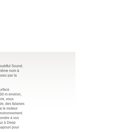
Doubtful Sound.
du même nom à
ssez par la
urface
 30 m environ,
emi
, vous
le, des falaises
a le moteur
 environnement
pondre à vos
our à Deep
napouri pour