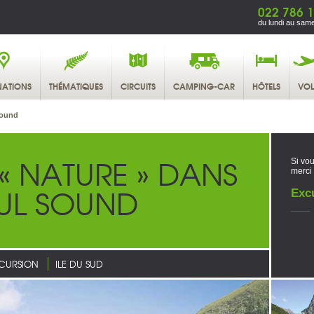
022 786 1
du lundi au same
NATIONS
THÉMATIQUES
CIRCUITS
CAMPING-CAR
HÔTELS
VOL
Sound
 « NATURE » DANS
Si vou
merci
FUL SOUND
Exc
CURSION
ILE DU SUD