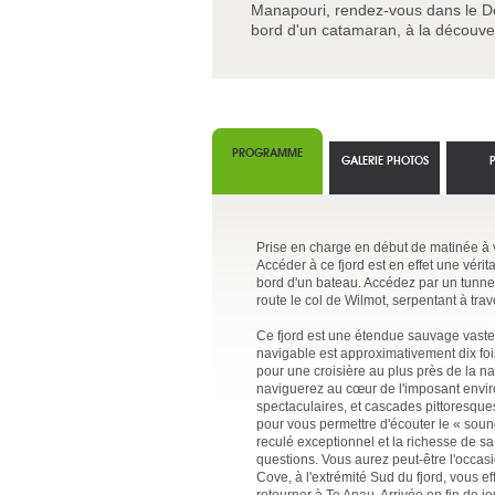
Manapouri, rendez-vous dans le Do
bord d'un catamaran, à la découver
PROGRAMME
GALERIE PHOTOS
Prise en charge en début de matinée à v
Accéder à ce fjord est en effet une véri
bord d'un bateau. Accédez par un tunnel 
route le col de Wilmot, serpentant à trav
Ce fjord est une étendue sauvage vaste e
navigable est approximativement dix fo
pour une croisière au plus près de la na
naviguerez au cœur de l'imposant enviro
spectaculaires, et cascades pittoresque
pour vous permettre d'écouter le « sou
reculé exceptionnel et la richesse de sa
questions. Vous aurez peut-être l'occas
Cove, à l'extrémité Sud du fjord, vous 