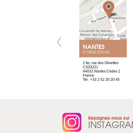
GENÈVE
NANTES
ET SIÈGE SOCIAL
rue de Montchoisy, 21
2 ter, rue des Olivettes
1207 Genève
CS33221
Suisse
44032 Nantes Cedex 1
Tel : +41 22 786 14 88
France
Tel : +33 2 52 20 20 45
Rejoignez-nous sur
INSTAGR