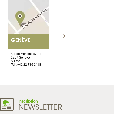
GENÈVE
NANTES
ET SIÈGE SOCIAL
rue de Montchoisy, 21
2 ter, rue des Olivettes
1207 Genève
CS33221
Suisse
44032 Nantes Cedex 1
Tel : +41 22 786 14 88
France
Tel : +33 2 52 20 20 45
Inscription
NEWSLETTER