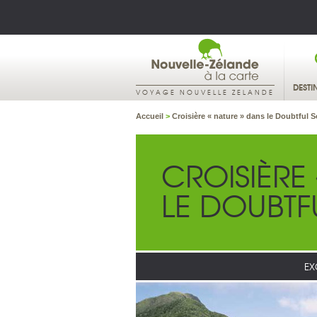
DESTI
VOYAGE NOUVELLE ZELANDE
Accueil
>
Croisière « nature » dans le Doubtful 
CROISIÈRE
LE DOUBT
EX