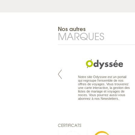
Nos autres
MARQUES
Pacifique à la carte est le spécialiste
Notre site Odyssee est un portail
des voyages dans le Pacifique.
qui regroupe l’ensemble de nos
Partez à l’autre bout du monde, en
offres de voyages. Vous trouverez
séjour ou en croisière, pour
une carte interactive, la gestion des
découvrir des peuples et des îles
listes de mariage et voyages de
toujours plus surprenants, en hôtels
noces. Vous pourrez aussi vous
de luxe, comme dans des pensions
abonnez à nos Newsletters.
de charme.
CERTIFICATS