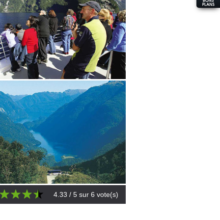
4.33
/ 5 sur
6
vote(s)