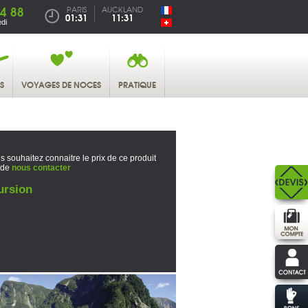
4 88
PARIS
AUCKLAND
01:31
11:31
di
S
VOYAGES DE NOCES
PRATIQUE
s souhaitez connaitre le prix de ce produit
 de
nous contacter
ursion