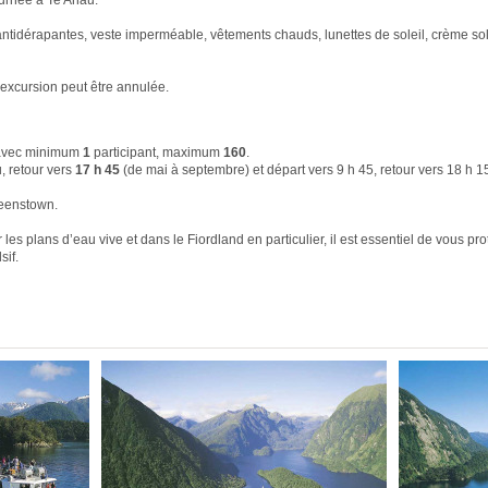
ournée à Te Anau.
ntidérapantes, veste imperméable, vêtements chauds, lunettes de soleil, crème solai
'excursion peut être annulée.
i avec minimum
1
participant, maximum
160
.
, retour vers
17 h 45
(de mai à septembre) et départ vers 9 h 45, retour vers 18 h 1
eenstown.
 les plans d’eau vive et dans le Fiordland en particulier, il est essentiel de vous pr
sif.