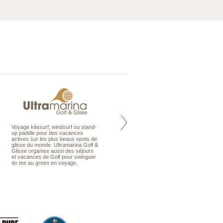
Voyage kitesurf, windsurf ou stand-
Maldives à la Carte propose tous
up paddle pour des vacances
les types de voyages aux Maldives,
actives sur les plus beaux spots de
en séjour ou en croisière, pour des
glisse du monde. Ultramarina Golf &
couples, des vacances en famille ou
Glisse organise aussi des séjours
individuels amateurs de croisière.
et vacances de Golf pour swinguer
Une sélection d’îles et hôtels, fruit
du tee au green en voyage.
d’un travail rigoureux, pour offrir le
meilleur des Maldives.