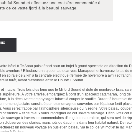
ubtful Sound et effectuez une croisière commentée à
te de ce vaste fjord à la beauté sauvage.
PRIX
otre hôtel à Te Anau puis départ pour un trajet à grand spectacle en direction du 
table aventure ! Effectuez un trajet en autocar vers Manapouri et traversez le lac 
en spirale de 2 km à la centrale électrique (fermée de novembre à avril) et franchi
ers la forêt, avant d'atteindre enfin le Doubtful Sound.
t intacte. Trois fois plus long que le Milford Sound et doté de nombreux bras, sa s
is supérieure. À votre arrivée, embarquez à bord d'un spacieux catamaran, long de
ture, à la découverte de paysages intacts à couper le souffle.
Durant 2 heures et d
nnement glaciaire constitué par les montagnes couvertes par l'épaisse forêt pluvia
s. Vous serez frappé par l'atmosphère silencieuse qui y règne. Votre bateau couper
nd of silence » et de mieux vous imprégner de cet univers sauvage. Découvrez cet
 vie sauvage à travers les commentaires d'un guide naturaliste, qui sera ravi de ré
ion d'observer des otaries, manchots ou dauphins dans leur habitat naturel. De ret
effectuerez un nouveau voyage en bus et en bateau via le col de Wilmot et le lac Ma