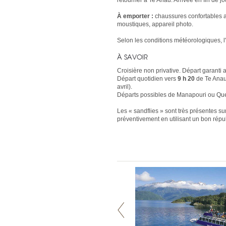
retourner à Te Anau. Arrivée en fin de j
À emporter :
chaussures confortables a
moustiques, appareil photo.
Selon les conditions météorologiques, l
À SAVOIR
Croisière non privative. Départ garant
Départ quotidien vers
9 h 20
de Te Anau
avril).
Départs possibles de Manapouri ou Qu
Les « sandflies » sont très présentes sur
préventivement en utilisant un bon répul