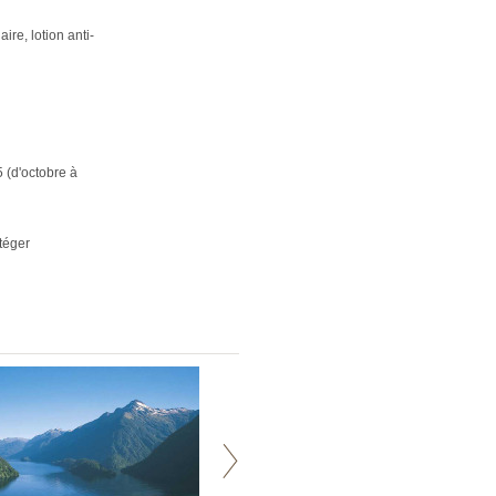
re, lotion anti-
5 (d'octobre à
otéger