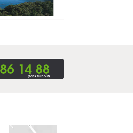
86 14 88
(sans surcoût)