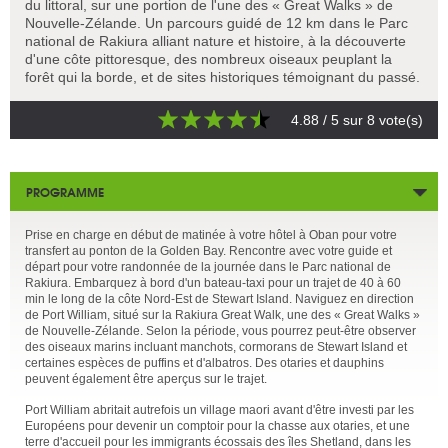
du littoral, sur une portion de l'une des « Great Walks » de
Nouvelle-Zélande. Un parcours guidé de 12 km dans le Parc
national de Rakiura alliant nature et histoire, à la découverte
d'une côte pittoresque, des nombreux oiseaux peuplant la
forêt qui la borde, et de sites historiques témoignant du passé.
4.88
/ 5 sur
8
vote(s)
PROGRAMME
Prise en charge en début de matinée à votre hôtel à Oban pour votre
transfert au ponton de la Golden Bay. Rencontre avec votre guide et
départ pour votre randonnée de la journée dans le Parc national de
Rakiura. Embarquez à bord d'un bateau-taxi pour un trajet de 40 à 60
min le long de la côte Nord-Est de Stewart Island. Naviguez en direction
de Port William, situé sur la Rakiura Great Walk, une des « Great Walks »
de Nouvelle-Zélande. Selon la période, vous pourrez peut-être observer
des oiseaux marins incluant manchots, cormorans de Stewart Island et
certaines espèces de puffins et d'albatros. Des otaries et dauphins
peuvent également être aperçus sur le trajet.
Port William abritait autrefois un village maori avant d'être investi par les
Européens pour devenir un comptoir pour la chasse aux otaries, et une
terre d'accueil pour les immigrants écossais des îles Shetland, dans les