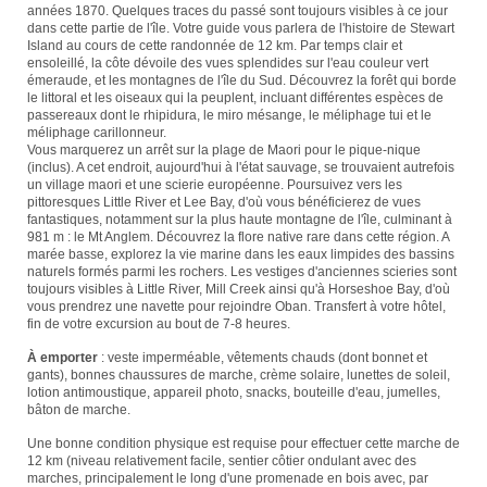
années 1870. Quelques traces du passé sont toujours visibles à ce jour
dans cette partie de l'île. Votre guide vous parlera de l'histoire de Stewart
Island au cours de cette randonnée de 12 km. Par temps clair et
ensoleillé, la côte dévoile des vues splendides sur l'eau couleur vert
émeraude, et les montagnes de l'île du Sud. Découvrez la forêt qui borde
le littoral et les oiseaux qui la peuplent, incluant différentes espèces de
passereaux dont le rhipidura, le miro mésange, le méliphage tui et le
méliphage carillonneur.
Vous marquerez un arrêt sur la plage de Maori pour le pique-nique
(inclus). A cet endroit, aujourd'hui à l'état sauvage, se trouvaient autrefois
un village maori et une scierie européenne. Poursuivez vers les
pittoresques Little River et Lee Bay, d'où vous bénéficierez de vues
fantastiques, notamment sur la plus haute montagne de l'île, culminant à
981 m : le Mt Anglem. Découvrez la flore native rare dans cette région. A
marée basse, explorez la vie marine dans les eaux limpides des bassins
naturels formés parmi les rochers. Les vestiges d'anciennes scieries sont
toujours visibles à Little River, Mill Creek ainsi qu'à Horseshoe Bay, d'où
vous prendrez une navette pour rejoindre Oban. Transfert à votre hôtel,
fin de votre excursion au bout de 7-8 heures.
À emporter
: veste imperméable, vêtements chauds (dont bonnet et
gants), bonnes chaussures de marche, crème solaire, lunettes de soleil,
lotion antimoustique, appareil photo, snacks, bouteille d'eau, jumelles,
bâton de marche.
Une bonne condition physique est requise pour effectuer cette marche de
12 km (niveau relativement facile, sentier côtier ondulant avec des
marches, principalement le long d'une promenade en bois avec, par