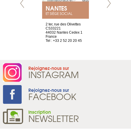
E
NANTES
PARIS
ET SIÈGE SOCIAL
choisy, 21
2 ter, rue des Olivettes
Nouvelle adr
ve
CS33221
12 rue de la
44032 Nantes Cedex 1
d'Antin
2 786 14 88
France
75009 Paris
Tel : +33 2 52 20 20 45
France
Tel : +33 1 8
Rejoignez-nous sur
INSTAGRAM
Rejoignez-nous sur
FACEBOOK
Inscription
NEWSLETTER