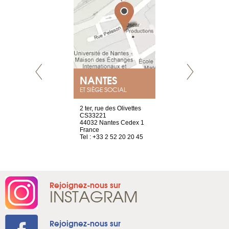
E
NANTES
PARIS
ET SIÈGE SOCIAL
choisy, 21
2 ter, rue des Olivettes
Nouvelle adr
ve
CS33221
12 rue de la
44032 Nantes Cedex 1
d'Antin
2 786 14 88
France
75009 Paris
Tel : +33 2 52 20 20 45
France
Tel : +33 1 8
Rejoignez-nous sur
INSTAGRAM
Rejoignez-nous sur