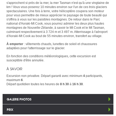
s'approchent si près de la mer, la mer Tasman n'est qu'à une vingtaine de
km ! Vous vous poserez 10 minutes environ sur l'un de ces trois glaciers
spectaculaires. Une fois à terre, votre hélicoptère coupera son moteur
pour vous permettre de mieux apprécier le paysage de toute beauté qui
s'offrira à vous sur les paisibles montagnes. De retour dans le Parc
national d'Aoraki-Mt Cook, vous pourrez admirer les deux plus hautes
montagnes de Nouvelle-Zélande, à savoir le Mt Cook et le Mt Tasman,
culminant respectivement à 3 724 m et 3 497 m. Atterrissage à l'aéroport
d'Aoraki-Mt Cook au bout de 55 minutes environ, transfert au village.
À emporter
: vêtements chauds, lunettes de soleil et chaussures
adaptées pour l'atterrissage sur le glacier.
En fonction des conditions météorologiques, cette excursion est
susceptible d'être annulée.
À SAVOIR
Excursion non privative. Départ garanti avec minimum
4
participants,
maximum
6
.
Départ quotidien toutes les heures de
8 h 30
à
16 h 30
.
GALERIE PHOTOS
PRIX