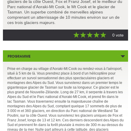
glaciers de la côte Ouest, Fox et Franz Josef, et le meilleur du
Parc national d'Aoraki-Mt Cook, le Mt Cook et le glacier de
Tasman. Un superbe combiné de merveilles alpines
comprenant un atterrissage de 10 minutes environ sur un de
ces trois glaciers majeurs.
0 vote
PROGRAMME
Prise en charge au village d'Aoraki-Mt Cook ou rendez-vous à l'aéroport,
situé à 5 km de là. Vous prendrez place à bord d’un hélicoptère pour
effectuer un survol sensationnel des plus spectaculaires glaciers et
montagnes des Alpes du Sud. Vous survolerez dans un premier temps le
gigantesque glacier de Tasman sur toute sa longueur. Ce glacier est le
plus grand de Nouvelle-Zélande. Long de 27 km, il serpente à travers les
Alpes du Sud et le Parc national d'Aoraki-Mt Cook, et prend fin dans le
lac Tasman. Vous traverserez ensuite la majestueuse chaîne de
montagnes des Alpes du Sud, comptant quelque 17 sommets de plus de
3 000 m et 360 glaciers, en direction du Parc national de Westland Tai
Poutini, sur la côte Ouest. Vous survolerez les glaciers uniques de Fox et
Franz Josef, longs de 13 et 12 km. Ces derniers descendent des Alpes du
Sud et prennent fin dans la forêt pluviale à moins de 300 m au-dessus du
niveau de la mer. Nulle part ailleurs à cette latitude, des glaciers