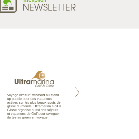
NEWSLETTER
Voyage kitesurf, windsurf ou stand-
Maldives à la Carte propose tous
up paddle pour des vacances
les types de voyages aux Maldives,
actives sur les plus beaux spots de
en séjour ou en croisière, pour des
glisse du monde. Ultramarina Golf &
couples, des vacances en famille ou
Glisse organise aussi des séjours
individuels amateurs de croisière.
et vacances de Golf pour swinguer
Une sélection d’îles et hôtels, fruit
du tee au green en voyage.
d’un travail rigoureux, pour offrir le
meilleur des Maldives.