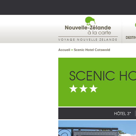
DESTI
VOYAGE NOUVELLE ZELANDE
Accueil
>
Scenic Hotel Cotswold
SCENIC H
HÔTEL 3*