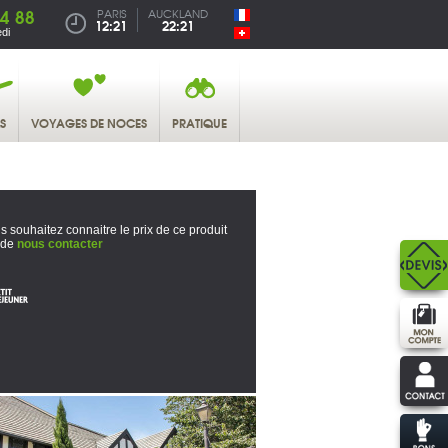
4 88
PARIS
AUCKLAND
12:21
22:21
di
S
VOYAGES DE NOCES
PRATIQUE
s souhaitez connaitre le prix de ce produit
 de
nous contacter