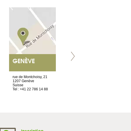
GENÈVE
NANTES
ET SIÈGE SOCIAL
rue de Montchoisy, 21
2 ter, rue des Olivettes
1207 Genève
CS33221
Suisse
44032 Nantes Cedex 1
Tel : +41 22 786 14 88
France
Tel : +33 2 52 20 20 45
Inscription