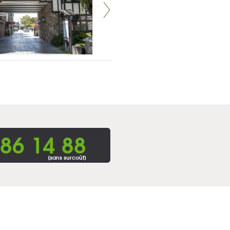
86 14 88
(sans surcoût)