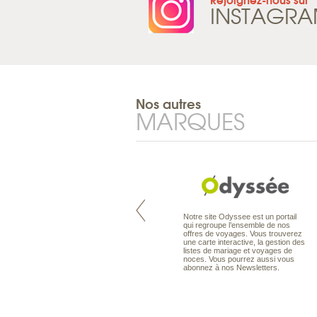
INSTAGR
Nos autres
MARQUES
Pacifique à la carte est le spécialiste
Notre site Odyssee est un portail
des voyages dans le Pacifique.
qui regroupe l’ensemble de nos
Partez à l’autre bout du monde, en
offres de voyages. Vous trouverez
séjour ou en croisière, pour
une carte interactive, la gestion des
découvrir des peuples et des îles
listes de mariage et voyages de
toujours plus surprenants, en hôtels
noces. Vous pourrez aussi vous
de luxe, comme dans des pensions
abonnez à nos Newsletters.
de charme.