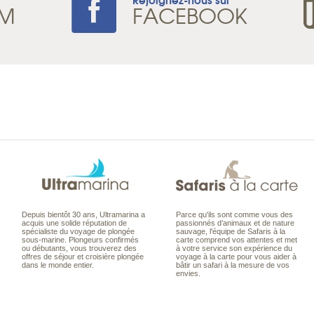
AM
FACEBOOK
Depuis bientôt 30 ans, Ultramarina a
Parce qu'ils sont comme vous des
acquis une solide réputation de
passionnés d’animaux et de nature
spécialiste du voyage de plongée
sauvage, l'équipe de Safaris à la
sous-marine. Plongeurs confirmés
carte comprend vos attentes et met
ou débutants, vous trouverez des
à votre service son expérience du
offres de séjour et croisière plongée
voyage à la carte pour vous aider à
dans le monde entier.
bâtir un safari à la mesure de vos
envies.