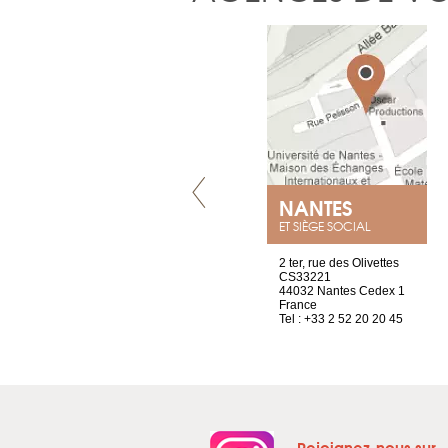
GENÈVE
NANTES
ET SIÈGE SOCIAL
rue de Montchoisy, 21
2 ter, rue des Olivettes
1207 Genève
CS33221
Suisse
44032 Nantes Cedex 1
Tel : +41 22 786 14 88
France
Tel : +33 2 52 20 20 45
Rejoignez-nous sur