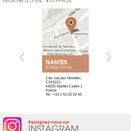
E
NANTES
PARIS
ET SIÈGE SOCIAL
choisy, 21
2 ter, rue des Olivettes
Nouvelle adr
ve
CS33221
12 rue de la
44032 Nantes Cedex 1
d'Antin
2 786 14 88
France
75009 Paris
Tel : +33 2 52 20 20 45
France
Tel : +33 1 8
Rejoignez-nous sur
INSTAGRAM