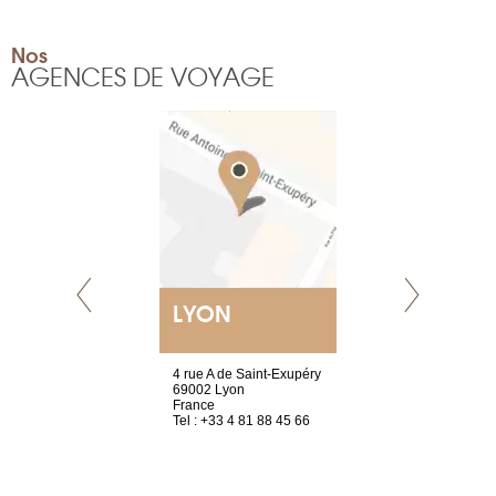
Nos
AGENCES DE VOYAGE
LYON
GENÈV
resse !
4 rue A de Saint-Exupéry
rue de Montc
la Chaussée
69002 Lyon
1207 Genèv
France
Suisse
s
Tel : +33 4 81 88 45 66
Tel : +41 22 
 83 79 69 72