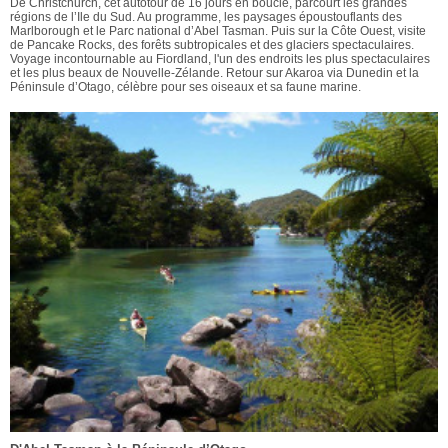
De Christchurch, cet autotour de 16 jours en boucle, parcourt les grandes
régions de l’Ile du Sud. Au programme, les paysages époustouflants des
Marlborough et le Parc national d’Abel Tasman. Puis sur la Côte Ouest, visite
de Pancake Rocks, des forêts subtropicales et des glaciers spectaculaires.
Voyage incontournable au Fiordland, l'un des endroits les plus spectaculaires
et les plus beaux de Nouvelle-Zélande. Retour sur Akaroa via Dunedin et la
Péninsule d’Otago, célèbre pour ses oiseaux et sa faune marine.