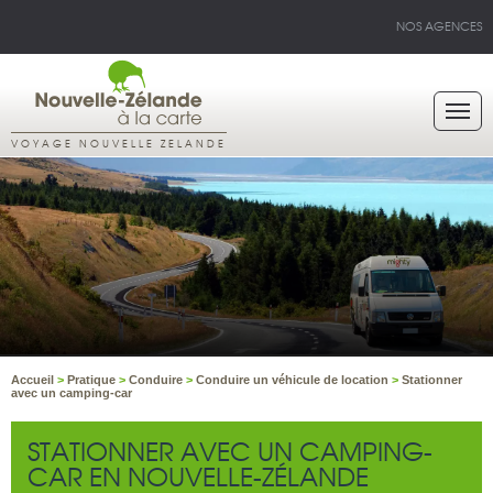
NOS AGENCES
VOYAGE NOUVELLE ZELANDE
Accueil
>
Pratique
>
Conduire
>
Conduire un véhicule de location
>
Stationner
avec un camping-car
STATIONNER AVEC UN CAMPING-
CAR EN NOUVELLE-ZÉLANDE