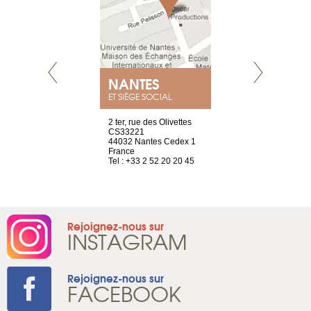
E
NANTES
PARIS
ET SIÈGE SOCIAL
choisy, 21
2 ter, rue des Olivettes
Nouvelle adr
ve
CS33221
12 rue de la
44032 Nantes Cedex 1
d'Antin
2 786 14 88
France
75009 Paris
Tel : +33 2 52 20 20 45
France
Tel : +33 1 8
Rejoignez-nous sur
INSTAGRAM
Rejoignez-nous sur
FACEBOOK