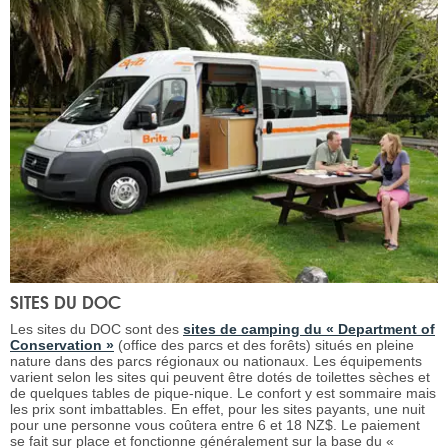
SITES DU DOC
Les sites du DOC sont des
sites de camping du « Department of
Conservation »
(office des parcs et des forêts) situés en pleine
nature dans des parcs régionaux ou nationaux. Les équipements
varient selon les sites qui peuvent être dotés de toilettes sèches et
de quelques tables de pique-nique. Le confort y est sommaire mais
les prix sont imbattables. En effet, pour les sites payants, une nuit
pour une personne vous coûtera entre 6 et 18 NZ$. Le paiement
se fait sur place et fonctionne généralement sur la base du «