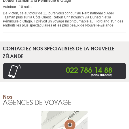
D'Abel Tasman à la Péninsule d’Otago
Autotour - 10 nuits
De Picton, ce autotour de 11 jours vous conduit au Parc national d’Abel
Tasman puis sur la Côte Ouest. Retour Christchurch via Dunedin et la
Péninsule d’Otago. Il prévoit un voyage incontournable au Fiordland, l'un des
endroits les plus spectaculaires et les plus beaux de Nouvelle-Zélande.
CONTACTEZ NOS SPÉCIALISTES DE LA NOUVELLE-
ZÉLANDE
022 786 14 88
(sans surcoût)
Nos
AGENCES DE VOYAGE