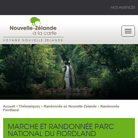
NOS AGENCES
VOYAGE NOUVELLE ZELANDE
Accueil
>
Thématiques
>
Randonnée en Nouvelle-Zelande
>
Randonnée
Fiordland
MARCHE ET RANDONNÉE PARC
NATIONAL DU FIORDLAND