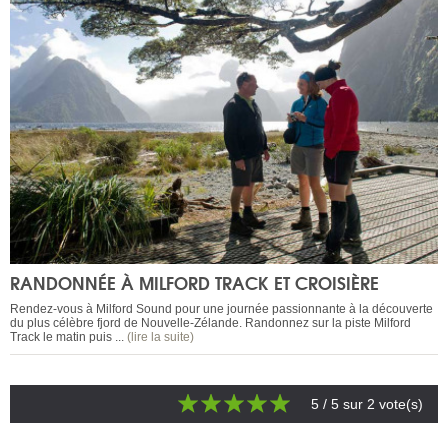
RANDONNÉE À MILFORD TRACK ET CROISIÈRE
Rendez-vous à Milford Sound pour une journée passionnante à la découverte
du plus célèbre fjord de Nouvelle-Zélande. Randonnez sur la piste Milford
Track le matin puis ...
(lire la suite)
5
/ 5 sur
2
vote(s)