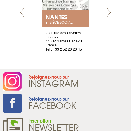
E
NANTES
PARIS
ET SIÈGE SOCIAL
choisy, 21
2 ter, rue des Olivettes
Nouvelle adr
ve
CS33221
12 rue de la
44032 Nantes Cedex 1
d'Antin
2 786 14 88
France
75009 Paris
Tel : +33 2 52 20 20 45
France
Tel : +33 1 8
Rejoignez-nous sur
INSTAGRAM
Rejoignez-nous sur
FACEBOOK
Inscription
NEWSLETTER