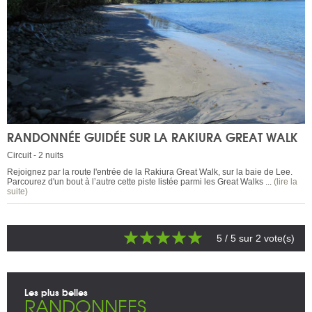
RANDONNÉE GUIDÉE SUR LA RAKIURA GREAT WALK
Circuit - 2 nuits
Rejoignez par la route l'entrée de la Rakiura Great Walk, sur la baie de Lee.
Parcourez d'un bout à l’autre cette piste listée parmi les Great Walks ...
(lire la
suite)
5
/ 5 sur
2
vote(s)
Les plus belles
RANDONNEES