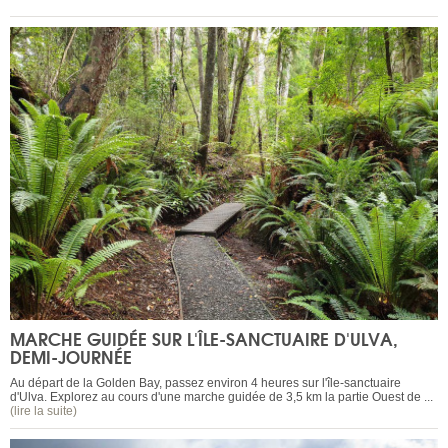
MARCHE GUIDÉE SUR L'ÎLE-SANCTUAIRE D'ULVA,
DEMI-JOURNÉE
Au départ de la Golden Bay, passez environ 4 heures sur l'île-sanctuaire
d'Ulva. Explorez au cours d'une marche guidée de 3,5 km la partie Ouest de ...
(lire la suite)