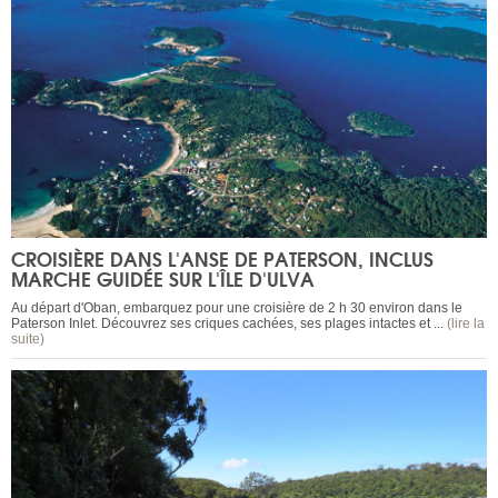
CROISIÈRE DANS L'ANSE DE PATERSON, INCLUS
MARCHE GUIDÉE SUR L'ÎLE D'ULVA
Au départ d'Oban, embarquez pour une croisière de 2 h 30 environ dans le
Paterson Inlet. Découvrez ses criques cachées, ses plages intactes et ...
(lire la
suite)