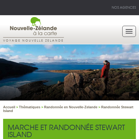
NOS AGENCES
VOYAGE NOUVELLE ZELANDE
Accueil
>
Thématiques
>
Randonnée en Nouvelle-Zelande
>
Randonnée Stewart
Island
MARCHE ET RANDONNÉE STEWART
ISLAND