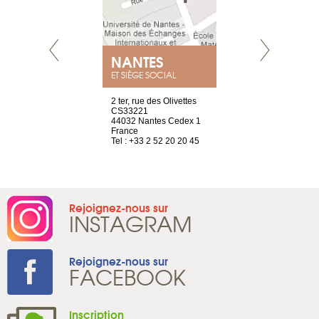
E
NANTES
PARIS
ET SIÈGE SOCIAL
choisy, 21
2 ter, rue des Olivettes
Nouvelle adr
ve
CS33221
12 rue de la
44032 Nantes Cedex 1
d'Antin
2 786 14 88
France
75009 Paris
Tel : +33 2 52 20 20 45
France
Tel : +33 1 8
Rejoignez-nous sur
INSTAGRAM
Rejoignez-nous sur
FACEBOOK
Inscription