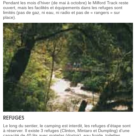
Pendant les mois d'hiver (de mai à octobre) le Milford Track reste
ouvert, mais les facilités et équipements dans les refuges sont
limités (pas de gaz, ni eau, ni radio et pas de « rangers » sur
place).
REFUGES
Le long du sentier, le camping est interdit, les refuges d’étape sont
à réserver. Il existe 3 refuges (Clinton, Mintaro et Dumpling) d’une
capacité de 40 lits avec matelas (dortoir), eau froide, toilettes,