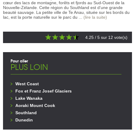
cœur des lacs de montagne, forêts et fjords au Sud-Ouest de la
Nouvelle-Zélande. Cette région du Southland est d’une grande
beauté sauvage. La petite ville de Te Anau, située sur les bords du
lac, est la porte naturelle sur le parc du ...
(lire la suite)
4.25
/ 5 sur
12
vote(s)
Pour aller
PLUS LOIN
West Coast
Fox et Franz Josef Glaciers
Lake Wanaka
Aoraki Mount Cook
Southland
Dunedin