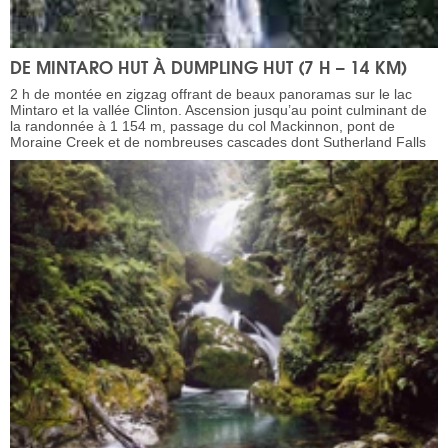
DE MINTARO HUT À DUMPLING HUT (7 H – 14 KM)
2 h de montée en zigzag offrant de beaux panoramas sur le lac
Mintaro et la vallée Clinton. Ascension jusqu’au point culminant de
la randonnée à 1 154 m, passage du col Mackinnon, pont de
Moraine Creek et de nombreuses cascades dont Sutherland Falls