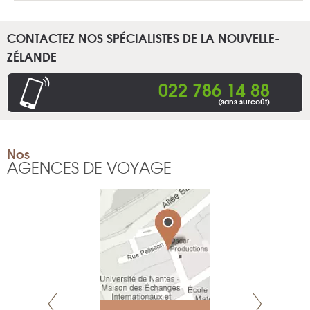
CONTACTEZ NOS SPÉCIALISTES DE LA NOUVELLE-
ZÉLANDE
022 786 14 88
(sans surcoût)
Nos
AGENCES DE VOYAGE