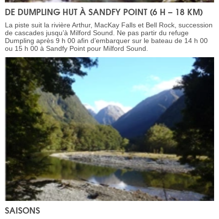
DE DUMPLING HUT À SANDFY POINT (6 H – 18 KM)
La piste suit la rivière Arthur, MacKay Falls et Bell Rock, succession
de cascades jusqu’à Milford Sound. Ne pas partir du refuge
Dumpling après 9 h 00 afin d’embarquer sur le bateau de 14 h 00
ou 15 h 00 à Sandfy Point pour Milford Sound.
SAISONS