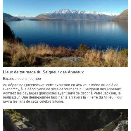
Lieux de tournage du Seigneur des Anneaux
Excursion demi-journée
Au départ de Queenstown, cette excursion en 4x4 vous mène au-delà de
Glenorchy, à la découverte de sites de tournage du Seigneur des Anneaux.
Admirez les paysages grandioses ayant servi de décor à Peter Jackson, le
réalisateur. Une demi-journée fascinante à travers la « Terre du Milieu » qui
ravira les fans de cette célèbre trilogie.