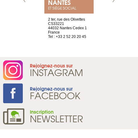
E
NANTES
PARIS
ET SIÈGE SOCIAL
choisy, 21
2 ter, rue des Olivettes
Nouvelle adr
ve
CS33221
12 rue de la
44032 Nantes Cedex 1
d'Antin
2 786 14 88
France
75009 Paris
Tel : +33 2 52 20 20 45
France
Tel : +33 1 8
Rejoignez-nous sur
INSTAGRAM
Rejoignez-nous sur
FACEBOOK
Inscription
NEWSLETTER