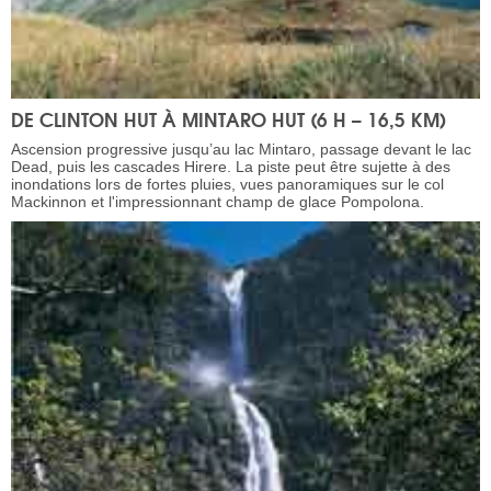
DE CLINTON HUT À MINTARO HUT (6 H – 16,5 KM)
Ascension progressive jusqu’au lac Mintaro, passage devant le lac
Dead, puis les cascades Hirere. La piste peut être sujette à des
inondations lors de fortes pluies, vues panoramiques sur le col
Mackinnon et l'impressionnant champ de glace Pompolona.