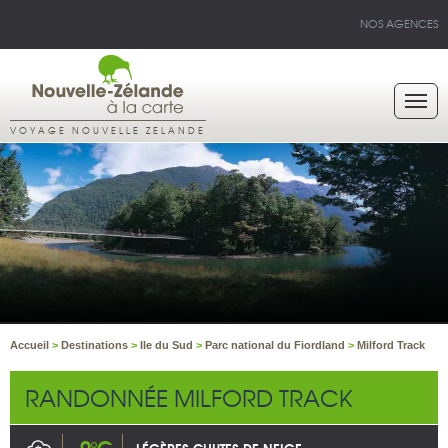
NOS AGENCES
VOYAGE NOUVELLE ZELANDE
Accueil
>
Destinations
>
Ile du Sud
>
Parc national du Fiordland
>
Milford Track
RANDONNÉE MILFORD TRACK
-0°C