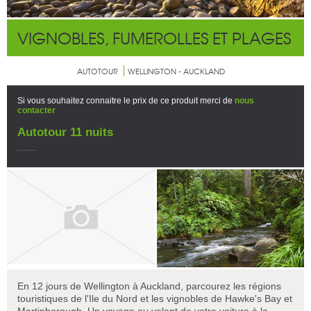
VIGNOBLES, FUMEROLLES ET PLAGES
AUTOTOUR
WELLINGTON - AUCKLAND
Si vous souhaitez connaitre le prix de ce produit merci de
nous
contacter
Autotour 11 nuits
En 12 jours de Wellington à Auckland, parcourez les régions
touristiques de l'Ile du Nord et les vignobles de Hawke's Bay et
Martinborough. Un voyage au volant de votre voiture à la