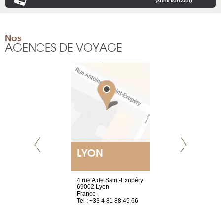
Nos
AGENCES DE VOYAGE
LYON
GENÈV
resse !
4 rue A de Saint-Exupéry
rue de Montc
la Chaussée
69002 Lyon
1207 Genèv
France
Suisse
s
Tel : +33 4 81 88 45 66
Tel : +41 22 
 83 79 69 72