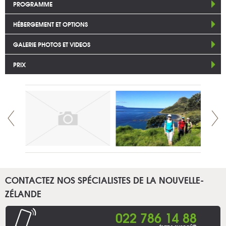
PROGRAMME
HÉBERGEMENT ET OPTIONS
GALERIE PHOTOS ET VIDEOS
PRIX
CONTACTEZ NOS SPÉCIALISTES DE LA NOUVELLE-
ZÉLANDE
022 786 14 88
(sans surcoût)